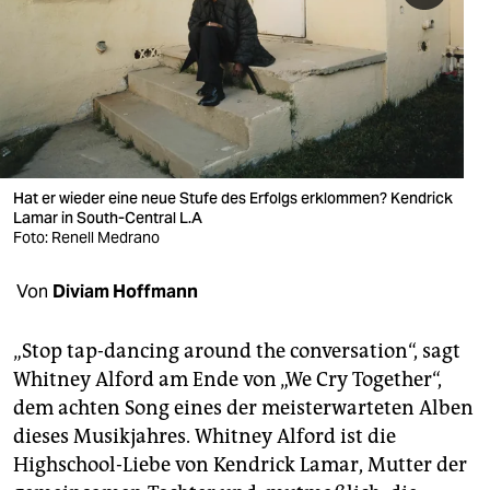
berlin
nord
wahrheit
verlag
verlag
Hat er wieder eine neue Stufe des Erfolgs erklommen? Kendrick
Lamar in South-Central L.A
veranstaltungen
Foto: Renell Medrano
shop
Von
Diviam Hoffmann
fragen & hilfe
„Stop tap-dancing around the conversation“, sagt
unterstützen
Whitney Alford am Ende von „We Cry Together“,
dem achten Song eines der meist­erwarteten Alben
abo
dieses Musik­jahres. Whitney Alford ist die
genossenschaft
Highschool-Liebe von Kendrick Lamar, Mutter der