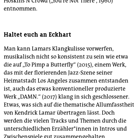
Hoskins N’Crowd („You’re Not There“, 1960)
entnommen.
Haltet euch an Eckhart
Man kann Lamars Klangkulisse vorwerfen,
musikalisch nicht so konsistent zu sein wie etwa
die auf „To Pimp a Butterfly“ (2015), einem Werk,
das mit der florierenden Jazz-Szene seiner
Heimatstadt Los Angeles zusammen entstanden
ist, auch das etwas konventioneller produzierte
Werk „DAMN.“ (2017) klang in sich geschlossener.
Etwas, was sich auf die thematische Allumfasstheit
von Kendrick Lamar übertragen lässt. Doch
werden die vielen Tracks und Themen durch die
unterschiedlichen Er­zäh­le­r*in­nen in Intros und
Zwischenspiele gut zusammengehalten.