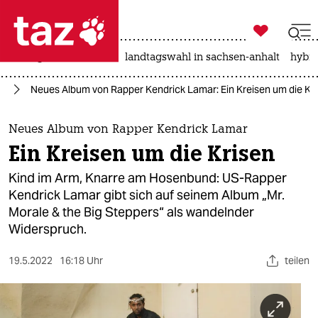

taz zahl ich
niedrigwasser
rente
landtagswahl in sachsen-anhalt
hybri

taz zahl ich
ik
Neues Album von Rapper Kendrick Lamar: Ein Kreisen um die Kr
taz zahl ich
themen
Neues Album von Rapper Kendrick Lamar
Ein Kreisen um die Krisen
politik
Kind im Arm, Knarre am Hosenbund: US-Rapper
öko
Kendrick Lamar gibt sich auf seinem Album „Mr.
Morale & the Big Steppers“ als wandelnder
gesellschaft
Widerspruch.
kultur
19.5.2022
16:18 Uhr
teilen
sport