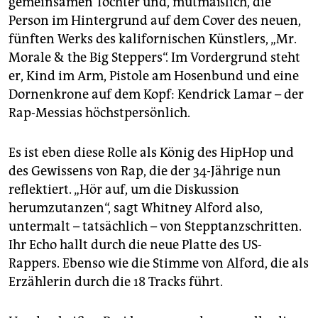
gemeinsamen Tochter und, mutmaßlich, die
epaper login
Person im Hintergrund auf dem Cover des neuen,
fünften Werks des kalifornischen Künstlers, „Mr.
Morale & the Big Steppers“. Im Vordergrund steht
er, Kind im Arm, Pistole am Hosenbund und eine
Dornenkrone auf dem Kopf: Kendrick Lamar – der
Rap-Messias höchstpersönlich.
Es ist eben diese Rolle als König des HipHop und
des Gewissens von Rap, die der 34-Jährige nun
reflektiert. „Hör auf, um die Diskussion
herumzutanzen“, sagt Whitney Alford also,
untermalt – tatsächlich – von Stepptanzschritten.
Ihr Echo hallt durch die neue Platte des US-
Rappers. Ebenso wie die Stimme von Alford, die als
Erzählerin durch die 18 Tracks führt.