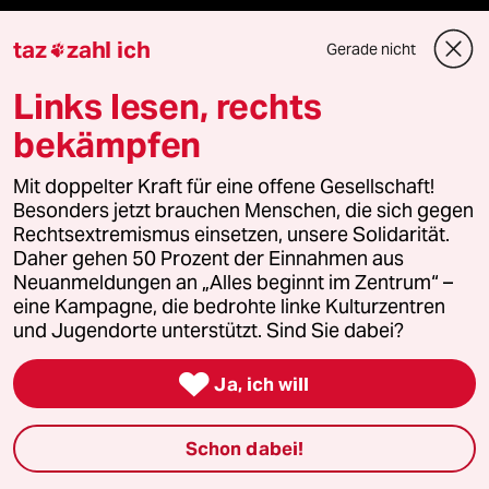
Fragen & Hilfe
taz
zahl ich
Gerade nicht

Feedback
Links lesen, rechts
bekämpfen
Aboservice
Mit doppelter Kraft für eine offene Gesellschaft!
ePaper Login
Besonders jetzt brauchen Menschen, die sich gegen
Rechtsextremismus einsetzen, unsere Solidarität.
Downloads für Abonnierende
Daher gehen 50 Prozent der Einnahmen aus
Neuanmeldungen an „Alles beginnt im Zentrum“ –
eine Kampagne, die bedrohte linke Kulturzentren
und Jugendorte unterstützt. Sind Sie dabei?
© 2026 taz Verlags und Vertriebs GmbH
Alle Rechte vorbehalten. Bei rechtlichen Fragen oder für Genehmigungen

Ja, ich will
wenden Sie sich bitte an
lizenzen@taz.de
Schon dabei!
Feedback
Redaktionsstatut
Kommune-Richtlinien
KI-