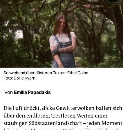
berlin
nord
wahrheit
verlag
verlag
veranstaltungen
Schwebend über düsteren Texten: Ethel Caine
shop
Foto: Dollie Kyarn
fragen & hilfe
Von
Emilia Papadakis
unterstützen
Die Luft drückt, dicke Gewitterwolken ballen sich
abo
über den endlosen, trostlosen Weiten einer
genossenschaft
staubigen Südstaatenlandschaft – jeden Moment