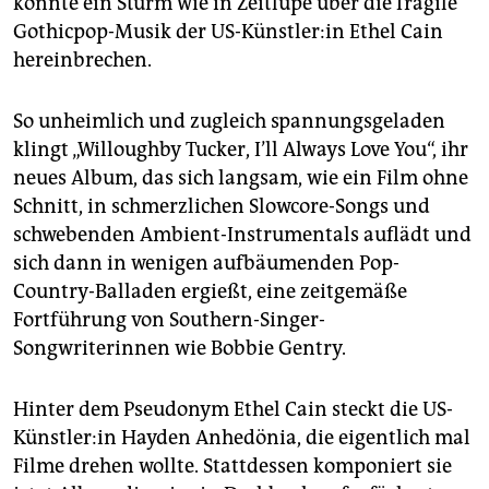
könnte ein Sturm wie in Zeitlupe über die fragile
epaper login
Gothicpop-Musik der US-Künstler:in Ethel Cain
hereinbrechen.
So unheimlich und zugleich spannungsgeladen
klingt „Willoughby Tucker, I’ll Always Love You“, ihr
neues Album, das sich langsam, wie ein Film ohne
Schnitt, in schmerzlichen Slowcore-Songs und
schwebenden Ambient-Instrumentals auflädt und
sich dann in wenigen aufbäumenden Pop-
Country-Balladen ergießt, eine zeitgemäße
Fortführung von Southern-Singer-
Songwriterinnen wie Bobbie Gentry.
Hinter dem Pseudonym Ethel Cain steckt die US-
Künstler:in Hayden Anhedönia, die eigentlich mal
Filme drehen wollte. Stattdessen komponiert sie