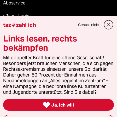
Aboservice
ePaper Login
taz
zahl ich
Gerade nicht

Downloads für Abonnierende
Links lesen, rechts
bekämpfen
© 2026 taz Verlags und Vertriebs GmbH
Alle Rechte vorbehalten. Bei rechtlichen Fragen oder für Genehmigungen
Mit doppelter Kraft für eine offene Gesellschaft!
wenden Sie sich bitte an
lizenzen@taz.de
Besonders jetzt brauchen Menschen, die sich gegen
Rechtsextremismus einsetzen, unsere Solidarität.
Daher gehen 50 Prozent der Einnahmen aus
Feedback
Redaktionsstatut
Kommune-Richtlinien
KI-
Neuanmeldungen an „Alles beginnt im Zentrum“ –
eine Kampagne, die bedrohte linke Kulturzentren
Leitlinie
Informant
Datenschutz
Impressum
AGB
und Jugendorte unterstützt. Sind Sie dabei?
Seitenwende
Einwilligungen widerrufen (Ads)

Ja, ich will