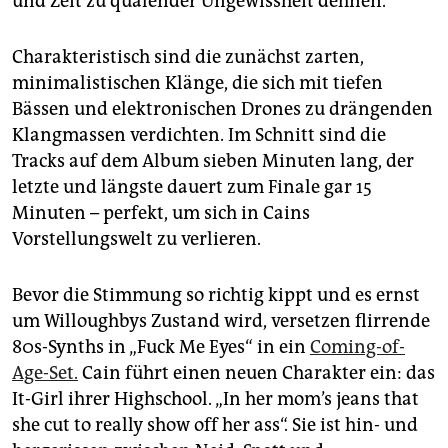
und Zeit zu quälender Ungewissheit dehnen.
Charakteristisch sind die zunächst zarten,
minimalistischen Klänge, die sich mit tiefen
Bässen und elektronischen Drones zu drängenden
Klangmassen verdichten. Im Schnitt sind die
Tracks auf dem Album sieben Minuten lang, der
letzte und längste dauert zum Finale gar 15
Minuten – perfekt, um sich in Cains
Vorstellungswelt zu verlieren.
Bevor die Stimmung so richtig kippt und es ernst
um Wil­lough­bys Zustand wird, versetzen flirrende
80s-Synths in „Fuck Me Eyes“ in ein
Coming-of-
Age-Set.
Cain führt einen neuen Charakter ein: das
It-Girl ihrer Highschool. „In her mom’s jeans that
she cut to real­ly show off her ass“. Sie ist hin- und