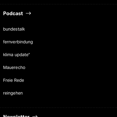
Podcast
bundestalk
fernverbindung
klima update°
Mauerecho
Freie Rede
reingehen
Newsletter