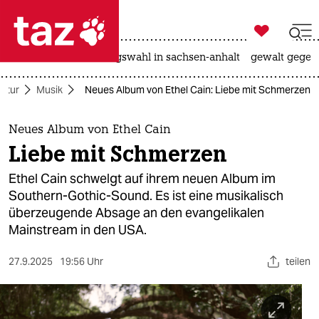

taz zahl ich
hitze
surfen
landtagswahl in sachsen-anhalt
gewalt gegen

taz zahl ich
ultur
Musik
Neues Album von Ethel Cain: Liebe mit Schmerzen
taz zahl ich
themen
Neues Album von Ethel Cain
Liebe mit Schmerzen
politik
Ethel Cain schwelgt auf ihrem neuen Album im
öko
Southern-Gothic-Sound. Es ist eine musikalisch
überzeugende Absage an den evangelikalen
gesellschaft
Mainstream in den USA.
kultur
27.9.2025
19:56 Uhr
teilen
sport