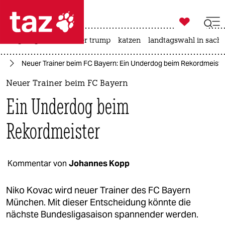

taz zahl ich
bergsteigen
usa unter trump
katzen
landtagswahl in sachs

taz zahl ich
ll
Neuer Trainer beim FC Bayern: Ein Underdog beim Rekordmeiste
taz zahl ich
Neuer Trainer beim FC Bayern
themen
Ein Underdog beim
politik
Rekordmeister
öko
gesellschaft
Kommentar von
Johannes Kopp
kultur
Niko Kovac wird neuer Trainer des FC Bayern
München. Mit dieser Entscheidung könnte die
sport
nächste Bundesligasaison spannender werden.