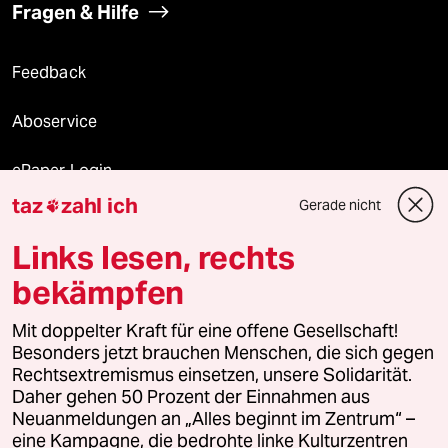
Fragen & Hilfe
Feedback
Aboservice
ePaper Login
taz
zahl ich
Gerade nicht

Downloads für Abonnierende
Links lesen, rechts
bekämpfen
© 2026 taz Verlags und Vertriebs GmbH
Mit doppelter Kraft für eine offene Gesellschaft!
Alle Rechte vorbehalten. Bei rechtlichen Fragen oder für Genehmigungen
wenden Sie sich bitte an
lizenzen@taz.de
Besonders jetzt brauchen Menschen, die sich gegen
Rechtsextremismus einsetzen, unsere Solidarität.
Daher gehen 50 Prozent der Einnahmen aus
Feedback
Redaktionsstatut
Kommune-Richtlinien
KI-
Neuanmeldungen an „Alles beginnt im Zentrum“ –
eine Kampagne, die bedrohte linke Kulturzentren