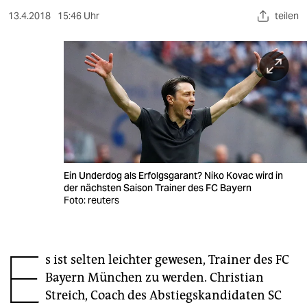
berlin
13.4.2018
15:46 Uhr
teilen
nord
wahrheit
verlag
verlag
veranstaltungen
shop
Ein Underdog als Erfolgsgarant? Niko Kovac wird in
der nächsten Saison Trainer des FC Bayern
Foto: reuters
fragen & hilfe
unterstützen
E
abo
s ist selten leichter gewesen, Trainer des FC
Bayern München zu werden. Christian
genossenschaft
Streich, Coach des Abstiegskandidaten SC