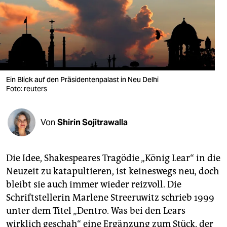
berlin
nord
wahrheit
verlag
Ein Blick auf den Präsidentenpalast in Neu Delhi
verlag
Foto: reuters
veranstaltungen
Von
Shirin Sojitrawalla
shop
fragen & hilfe
Die Idee, Shakespeares Tragödie „König Lear“ in die
unterstützen
Neuzeit zu katapultieren, ist keineswegs neu, doch
bleibt sie auch immer wieder reizvoll. Die
abo
Schriftstellerin Marlene Streeruwitz schrieb 1999
genossenschaft
unter dem Titel „Dentro. Was bei den Lears
wirklich geschah“ eine Ergänzung zum Stück, der