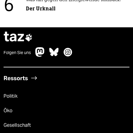
6
Was tun gegen den Energiewende-Rollback?
Der Urknall
taz

Folgen Sie uns
Ressorts
Politik
Öko
Gesellschaft