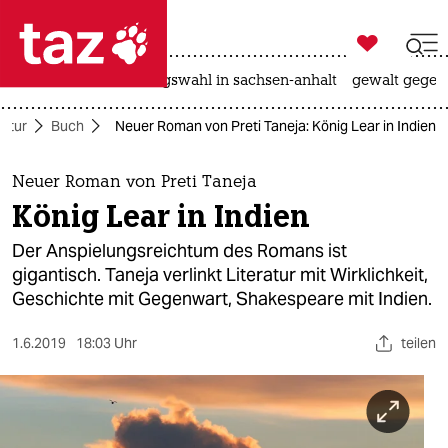

taz zahl ich
hitze
surfen
landtagswahl in sachsen-anhalt
gewalt gegen

taz zahl ich
ultur
Buch
Neuer Roman von Preti Taneja: König Lear in Indien
taz zahl ich
themen
Neuer Roman von Preti Taneja
König Lear in Indien
politik
Der Anspielungsreichtum des Romans ist
öko
gigantisch. Taneja verlinkt Literatur mit Wirklichkeit,
Geschichte mit Gegenwart, Shakespeare mit Indien.
gesellschaft
1.6.2019
18:03 Uhr
teilen
kultur
sport