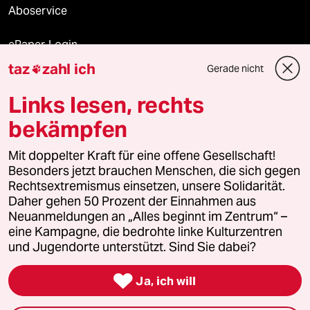
Aboservice
ePaper Login
taz
zahl ich
Gerade nicht

Downloads für Abonnierende
Links lesen, rechts
bekämpfen
© 2026 taz Verlags und Vertriebs GmbH
Mit doppelter Kraft für eine offene Gesellschaft!
Alle Rechte vorbehalten. Bei rechtlichen Fragen oder für Genehmigungen
wenden Sie sich bitte an
lizenzen@taz.de
Besonders jetzt brauchen Menschen, die sich gegen
Rechtsextremismus einsetzen, unsere Solidarität.
Daher gehen 50 Prozent der Einnahmen aus
Feedback
Redaktionsstatut
Kommune-Richtlinien
KI-
Neuanmeldungen an „Alles beginnt im Zentrum“ –
eine Kampagne, die bedrohte linke Kulturzentren
Leitlinie
Informant
Datenschutz
Impressum
AGB
und Jugendorte unterstützt. Sind Sie dabei?
Seitenwende
Einwilligungen widerrufen (Ads)

Ja, ich will