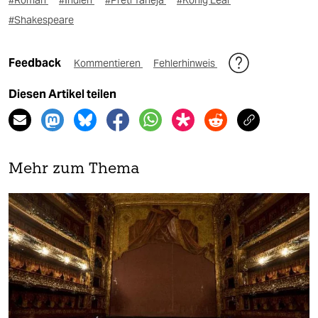
#Roman
#Indien
#Preti Taneja
#König Lear
#Shakespeare
Feedback
Kommentieren
Fehlerhinweis
Diesen Artikel teilen
Mehr zum Thema