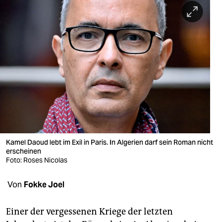
berlin
nord
wahrheit
verlag
verlag
veranstaltungen
shop
Kamel Daoud lebt im Exil in Paris. In Algerien darf sein Roman nicht
fragen & hilfe
erscheinen
Foto: Roses Nicolas
unterstützen
Von
Fokke Joel
abo
genossenschaft
Einer der vergessenen Kriege der letzten