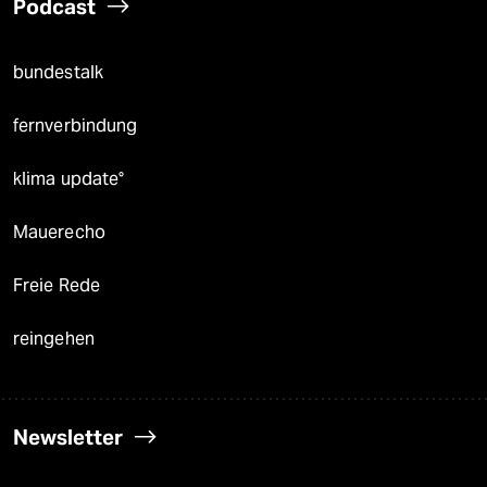
Podcast
bundestalk
fernverbindung
klima update°
Mauerecho
Freie Rede
reingehen
Newsletter