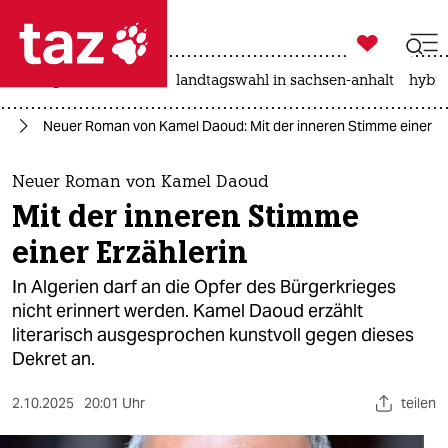

taz zahl ich
niedrigwasser
rente
landtagswahl in sachsen-anhalt
hybri

taz zahl ich
ch
Neuer Roman von Kamel Daoud: Mit der inneren Stimme einer Er
taz zahl ich
themen
Neuer Roman von Kamel Daoud
Mit der inneren Stimme
politik
einer Erzählerin
öko
In Algerien darf an die Opfer des Bürgerkrieges
nicht erinnert werden. Kamel Daoud erzählt
gesellschaft
literarisch ausgesprochen kunstvoll gegen dieses
Dekret an.
kultur
sport
2.10.2025
20:01 Uhr
teilen