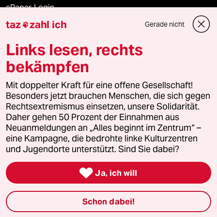
ePaper Login
taz
zahl ich
Gerade nicht

Downloads für Abonnierende
Links lesen, rechts
bekämpfen
© 2026 taz Verlags und Vertriebs GmbH
Alle Rechte vorbehalten. Bei rechtlichen Fragen oder für Genehmigungen
Mit doppelter Kraft für eine offene Gesellschaft!
wenden Sie sich bitte an
lizenzen@taz.de
Besonders jetzt brauchen Menschen, die sich gegen
Rechtsextremismus einsetzen, unsere Solidarität.
Daher gehen 50 Prozent der Einnahmen aus
Feedback
Redaktionsstatut
Kommune-Richtlinien
KI-
Neuanmeldungen an „Alles beginnt im Zentrum“ –
eine Kampagne, die bedrohte linke Kulturzentren
Leitlinie
Informant
Datenschutz
Impressum
AGB
und Jugendorte unterstützt. Sind Sie dabei?
Seitenwende
Einwilligungen widerrufen (Ads)

Ja, ich will
Schon dabei!