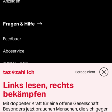
Anzeigen
Fragen & Hilfe
Feedback
Aboservice
ePaper Login
taz
zahl ich
Gerade nicht

Downloads für Abonnierende
Links lesen, rechts
bekämpfen
© 2026 taz Verlags und Vertriebs GmbH
Mit doppelter Kraft für eine offene Gesellschaft!
Alle Rechte vorbehalten. Bei rechtlichen Fragen oder für Genehmigungen
wenden Sie sich bitte an
lizenzen@taz.de
Besonders jetzt brauchen Menschen, die sich gegen