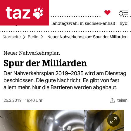

taz zahl ich
niedrigwasser
rente
landtagswahl in sachsen-anhalt
hybri

taz zahl ich
Startseite
Berlin
Neuer Nahverkehrsplan: Spur der Milliarden
taz zahl ich
themen
Neuer Nahverkehrsplan
Spur der Milliarden
politik
Der Nahverkehrsplan 2019–2035 wird am Dienstag
öko
beschlossen. Die gute Nachricht: Es gibt von fast
allem mehr. Nur die Barrieren werden abgebaut.
gesellschaft
25.2.2019
18:40 Uhr
teilen
kultur
sport