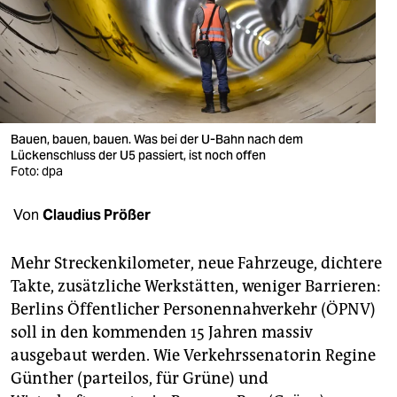
berlin
nord
wahrheit
verlag
Bauen, bauen, bauen. Was bei der U-Bahn nach dem
verlag
Lückenschluss der U5 passiert, ist noch offen
Foto: dpa
veranstaltungen
Von
Claudius Prößer
shop
fragen & hilfe
Mehr Streckenkilometer, neue Fahrzeuge, dichtere
Takte, zusätzliche Werkstätten, weniger Barrieren:
unterstützen
Berlins Öffentlicher Personennahverkehr (ÖPNV)
abo
soll in den kommenden 15 Jahren massiv
ausgebaut werden. Wie Verkehrssenatorin Regine
genossenschaft
Günther (parteilos, für Grüne) und