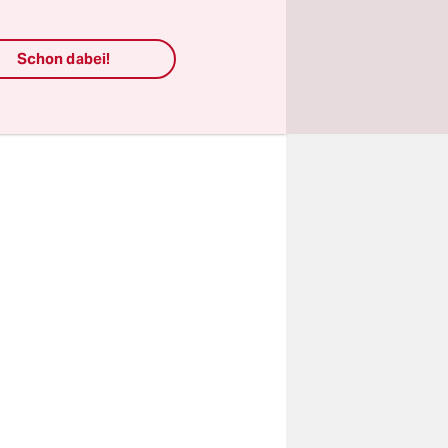
 Es gibt
 die
tualis“.
Schon dabei!
ren wie H.
t sowie