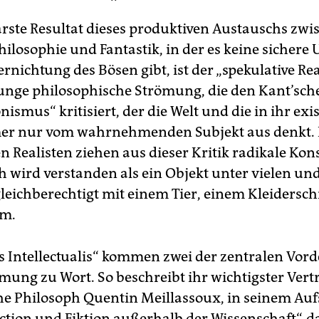
rste Resultat dieses produktiven Austauschs zwi
Philosophie und Fantastik, in der es keine sicher
rnichtung des Bösen gibt, ist der „spekulative Re
junge philosophische Strömung, die den Kant’sch
nismus“ kritisiert, der die Welt und die in ihr ex
er nur vom wahrnehmenden Subjekt aus denkt. 
en Realisten ziehen aus dieser Kritik radikale Ko
 wird verstanden als ein Objekt unter vielen und
eichberechtigt mit einem Tier, einem Kleidersc
m.
s Intellectualis“ kommen zwei der zentralen Vor
mung zu Wort. So beschreibt ihr wichtigster Vertr
he Philosoph Quentin Meillassoux, in seinem Auf
iction und Fiktion außerhalb der Wissenschaft“, d