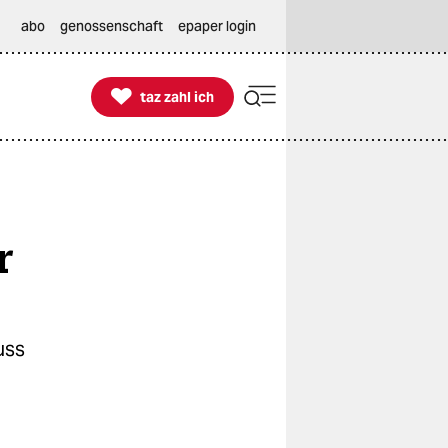
abo
genossenschaft
epaper login

taz zahl ich
taz zahl ich
r
uss