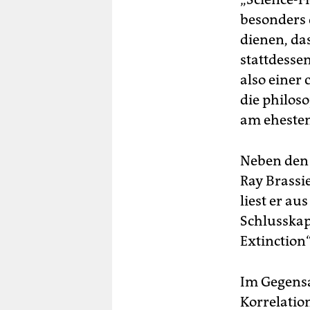
besonders 
dienen, da
stattdessen
also einer
die philos
am ehesten
Neben den 
Ray Brassi
liest er au
Schlusskap
Extinction“
Im Gegensa
Korrelatio