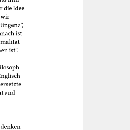
 die Idee
 wir
tingenz“,
mnach ist
rmalität
n ist“.
ilosoph
Englisch
ersetzte
nt and
u denken