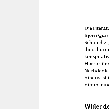
Die Litera
Björn Quir
Schöneber
die schumm
konspirati
Horrorliter
Nachdenke
hinaus ist
nimmt eine
Wider de