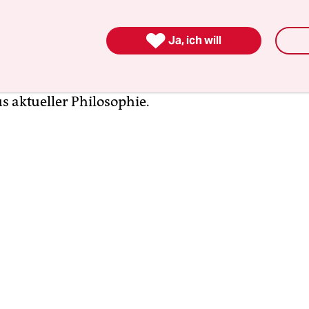
en wie eine Insel der analogen Entschleunigung.
en, Flaschenbier, Bordeaux und etwas zu feiern:

ichung der 399. Katalognummer: „Abyssus Intellec
Ja, ich will
das die Texte von unterschiedlicher Fantastikauto
ft und dem Amerikaner Thomas Ligotti versammel
s aktueller Philosophie.