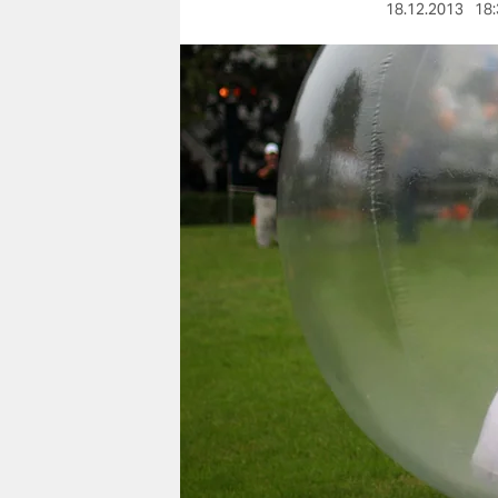
berlin
18.12.2013
18:
nord
wahrheit
verlag
verlag
veranstaltungen
shop
fragen & hilfe
unterstützen
abo
genossenschaft