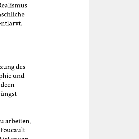
 Realismus
nschliche
ntlarvt.
tzung des
ophie und
 Ideen
jüngst
u arbeiten,
 Foucault