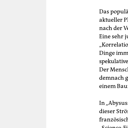
Das populä
aktueller 
nach der Ve
Eine sehr 
„Korrelatio
Dinge imm
spekulativ
Der Mensch
demnach gl
einem Bau
In „Abysus
dieser Strö
französisc
„Science-F