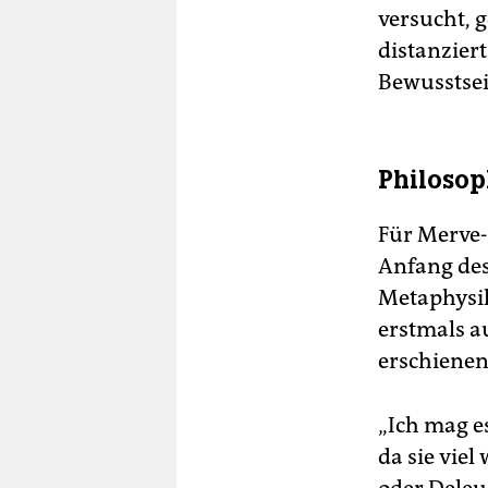
versucht, g
distanzier
Bewusstsein
Philosop
Für Merve-
Anfang des
Metaphysik
erstmals a
erschienen
„Ich mag e
da sie viel