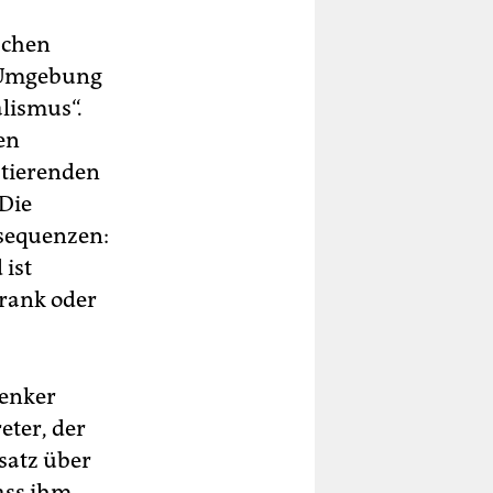
schen
e Umgebung
alismus“.
en
istierenden
Die
nsequenzen:
 ist
hrank oder
denker
eter, der
satz über
ass ihm