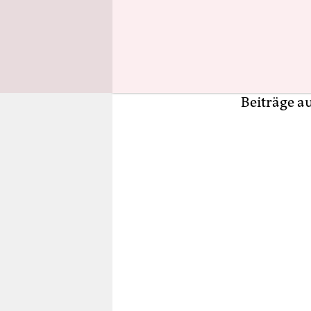
Manuskript
Sesamstang
Veröffentl
Ein Buch, 
P. Lovecra
Beiträge au