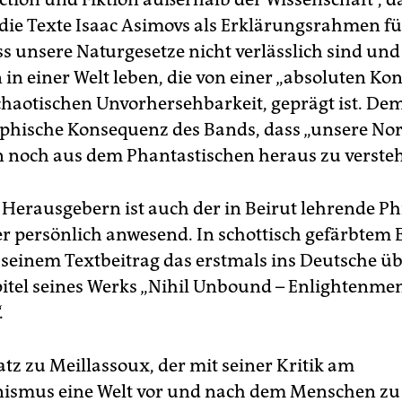
die Texte Isaac Asimovs als Erklärungsrahmen für
ss unsere Naturgesetze nicht verlässlich sind und
 in einer Welt leben, die von einer „absoluten Kon
 chaotischen Unvorhersehbarkeit, geprägt ist. De
ophische Konsequenz des Bands, dass „unsere No
 noch aus dem Phantastischen heraus zu verstehe
Herausgebern ist auch der in Beirut lehrende Ph
er persönlich anwesend. In schottisch gefärbtem 
s seinem Textbeitrag das erstmals ins Deutsche üb
itel seines Werks „Nihil Unbound – Enlightenme
.
tz zu Meillassoux, der mit seiner Kritik am
nismus eine Welt vor und nach dem Menschen z