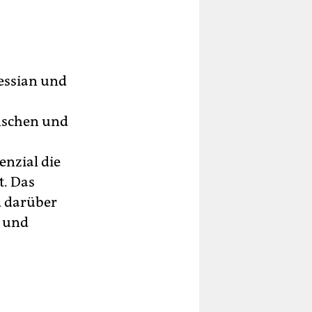
essian und
nschen und
enzial die
t. Das
d darüber
n und