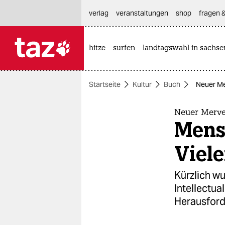
hautnavigation anspringen
hauptinhalt anspringen
footer anspringen
verlag
veranstaltungen
shop
fragen &
hitze
surfen
landtagswahl in sachse

taz zahl ich
taz zahl ich
Startseite
Kultur
Buch
Neuer Me
themen
politik
Neuer Merv
Mensc
öko
Viel
gesellschaft
Kürzlich w
kultur
Intellectual
Herausford
sport