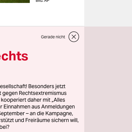
Bild: AP
Gerade nicht
Nietzsche
echts
it sinnlos
regelmäßig
esellschaft! Besonders jetzt
rt gegen Rechtsextremismus
z kooperiert daher mit „Alles
ller Einnahmen aus Anmeldungen
. September – an die Kampagne,
ntlichen
rstützt und Freiräume sichern will,
bei?