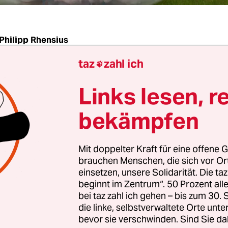
Philipp Rhensius
taz
zahl ich

das Denken den Tod des Denkens? Was ist, wenn 
Links lesen, r
 und unsere Existenz in ihrer geistigen Wirklichke
n, die genauso diffus im Raum schweben wie der 
bekämpfen
de Zigarettenqualm, der den Blick auf die vollen
le vernebelt, aus denen das geballte
Mit doppelter Kraft für eine offene G
senschaftliche Diskurswissen des kleinen, aber
brauchen Menschen, die sich vor O
ichen Merve Verlags spricht.
einsetzen, unsere Solidarität. Die ta
beginnt im Zentrum“. 50 Prozent a
bei taz zahl ich gehen – bis zum 30
sbüro wirkt mit seinen Holzdielen und dem orde
die linke, selbstverwaltete Orte unte
herumliegenden Zeitungsartikeln, Büchern und
bevor sie verschwinden. Sind Sie da