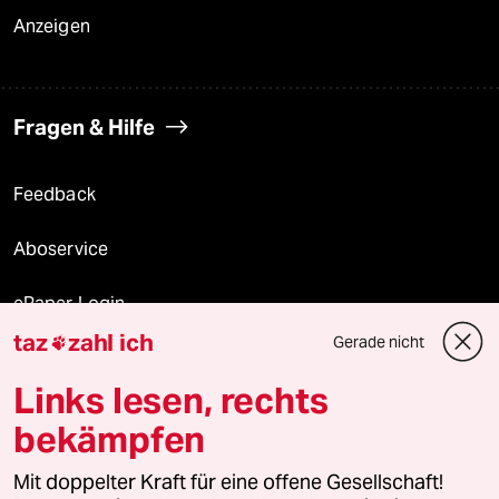
Anzeigen
Fragen & Hilfe
Feedback
Aboservice
ePaper Login
taz
zahl ich
Gerade nicht

Downloads für Abonnierende
Links lesen, rechts
bekämpfen
© 2026 taz Verlags und Vertriebs GmbH
Alle Rechte vorbehalten. Bei rechtlichen Fragen oder für Genehmigungen
Mit doppelter Kraft für eine offene Gesellschaft!
wenden Sie sich bitte an
lizenzen@taz.de