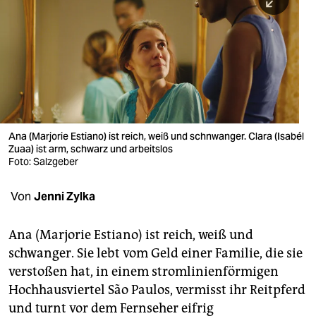
berlin
nord
wahrheit
verlag
verlag
Ana (Marjorie Estiano) ist reich, weiß und schnwanger. Clara (Isabél
Zuaa) ist arm, schwarz und arbeitslos
veranstaltungen
Foto: Salzgeber
shop
Von
Jenni Zylka
fragen & hilfe
unterstützen
Ana (Marjorie Estiano) ist reich, weiß und
schwanger. Sie lebt vom Geld einer Familie, die sie
abo
verstoßen hat, in einem stromlinienförmigen
Hochhausviertel São Paulos, vermisst ihr Reitpferd
genossenschaft
und turnt vor dem Fernseher eifrig