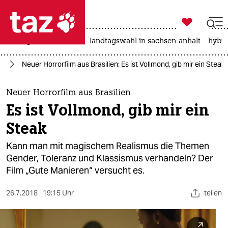

taz zahl ich
niedrigwasser
rente
landtagswahl in sachsen-anhalt
hybri

taz zahl ich
lm
Neuer Horrorfilm aus Brasilien: Es ist Vollmond, gib mir ein Steak
taz zahl ich
themen
Neuer Horrorfilm aus Brasilien
Es ist Vollmond, gib mir ein
politik
Steak
öko
Kann man mit magischem Realismus die Themen
Gender, Toleranz und Klassismus verhandeln? Der
gesellschaft
Film „Gute Manieren“ versucht es.
kultur
26.7.2018
19:15 Uhr
teilen
sport