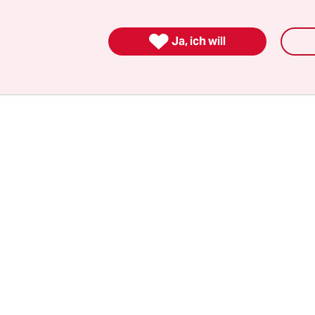
es dieses Großprojekt nach der Hamburg-Wahl 
 März nicht mehr geben. „Wir werden Oberbill

, verspricht er. Dabei taugen die Argumente der 
Ja, ich will
zt.