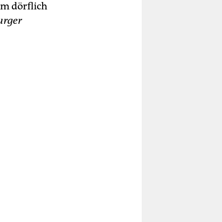
um dörflich
rger