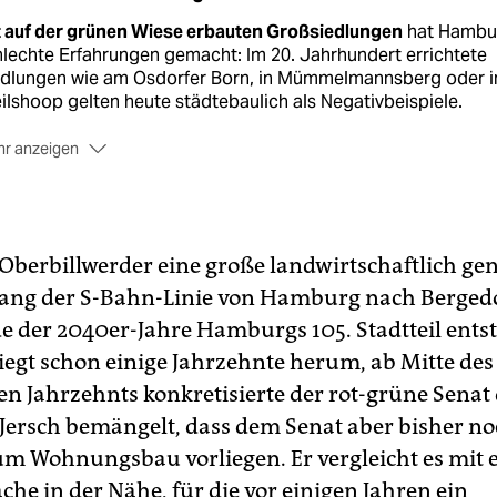
t auf der grünen Wiese erbauten Großsiedlungen
hat Hambu
lechte Erfahrungen gemacht: Im 20. Jahrhundert errichtete
edlungen wie am Osdorfer Born, in Mümmelmannsberg oder i
ilshoop gelten heute städtebaulich als Negativbeispiele.
r anzeigen
ne reine Schlafsiedlung
soll Oberbillwerder hingegen werde
dern auch Büro- und Gewerbeflächen für 4.000 bis 5.000
eitsplätze sollen entstehen. Mit 1.500 Arbeitsplätzen rechne
 Senat aktuell schon durch die Verlagerung eines Campus d
t Oberbillwerder eine große landwirtschaftlich ge
chschule für Angewandte Wissenschaften (HAW).
lang der S-Bahn-Linie von Hamburg nach Bergedo
bildlich soll Oberbillwerder auch
durch den „weitgehenden
nde der 2040er-Jahre Hamburgs 105. Stadtteil ents
zicht von ruhendem Verkehr im öffentlichen Straßenraum“
liegt schon einige Jahrzehnte herum, ab Mitte des
den. Ziel ist zwar kein autofreier Stadtteil, aber immerhin, „d
n Jahrzehnts konkretisierte der rot-grüne Senat
o in Hamburgs 105. Stadtteil möglichst überflüssig zu mache
Jersch bemängelt, dass dem Senat aber bisher no
m Wohnungsbau vorliegen. Er vergleicht es mit 
he in der Nähe, für die vor einigen Jahren ein