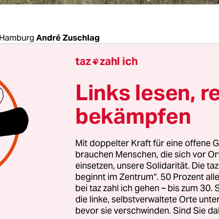
 Hamburg
André Zuschlag
taz
zahl ich

hlkampf eröffnet? Die Hamburger Bürgerschafts
Links lesen, r
st zwar noch ein Dreivierteljahr hin, doch die O
s von SPD und Grünen geplante Vorhaben gefun
bekämpfen
sie nun verstärkt attackieren will: Seit Anfang d
 Planungsunterlagen für
Oberbillwerder
aus, das 
Mit doppelter Kraft für eine offene G
e Hamburger Stadtentwicklungsprojekt mit Woh
brauchen Menschen, die sich vor O
00 Menschen.
einsetzen, unsere Solidarität. Die ta
beginnt im Zentrum“. 50 Prozent a
bei taz zahl ich gehen – bis zum 30
r schießen CDU und Linke vereint dagegen. Ha
die linke, selbstverwaltete Orte unte
s Thering lehnt sich schon weit aus dem Fenster:
bevor sie verschwinden. Sind Sie da