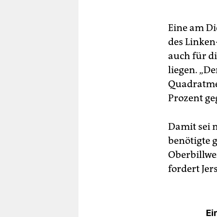
Eine am Di
des Linken
auch für d
liegen. „D
Quadratmet
Prozent ge
Damit sei 
benötigte 
Oberbillwe
fordert Jer
Ei