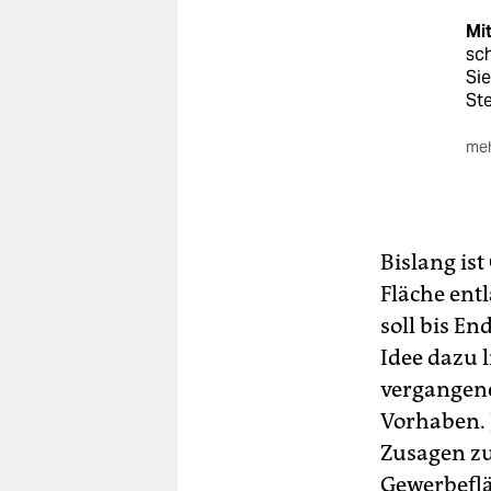
Mi
sch
Si
Ste
meh
Kei
son
Arb
der
Bislang is
Ho
Fläche ent
Vor
soll bis E
Ver
Idee dazu 
wer
vergangene
Aut
Vorhaben. 
Zusagen zu
Gewerbefläc