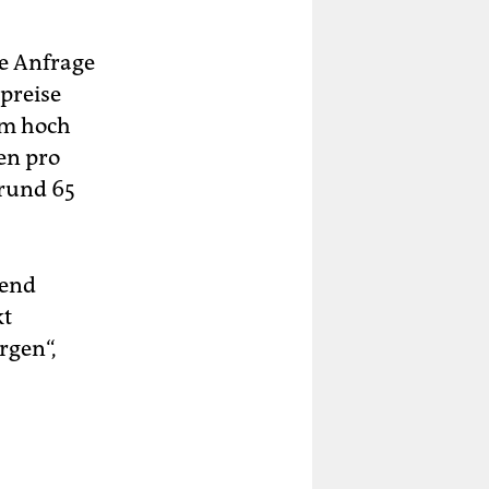
ne Anfrage
preise
em hoch
en pro
 rund 65
gend
kt
rgen“,