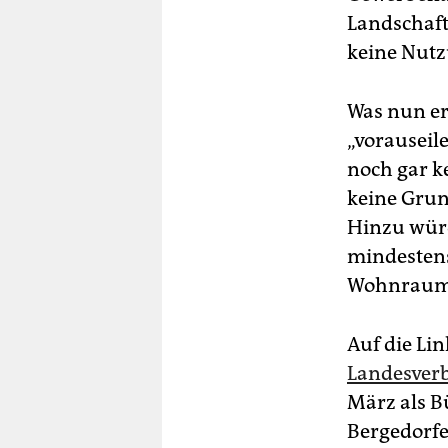
Landschaft
keine Nut
Was nun ern
„vorauseil
noch gar k
keine Gru
Hinzu würd
mindestens
Wohnraum z
Auf die Li
Landesverb
März als B
Bergedorfe