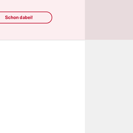
im
werder
Opposition
Schon dabei!