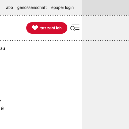
abo
genossenschaft
epaper login

taz zahl ich
taz zahl ich
bau
e
ie