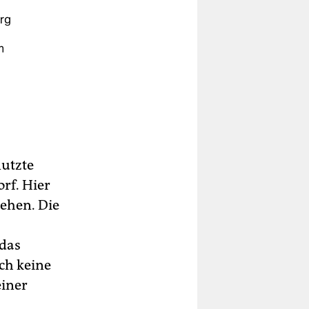
rg
n
n,
t
er
nutzte
rf. Hier
tehen. Die
as
 das
n“.
ch keine
einer