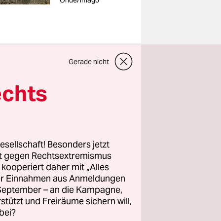
Ohde/Imago
Gerade nicht
wahl im
echts
pposition
den zu
es Monats
größte
esellschaft! Besonders jetzt
nraum für
rt gegen Rechtsextremismus
z kooperiert daher mit „Alles
ller Einnahmen aus Anmeldungen
. September – an die Kampagne,
mburgs CDU-
rstützt und Freiräume sichern will,
 Mit der
bei?