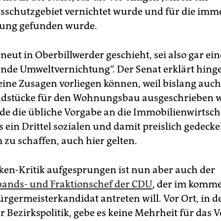
sschutzgebiet vernichtet wurde und für die imm
zung gefunden wurde.
eut in Oberbillwerder geschieht, sei also gar ein
ende Umweltvernichtung“. Der Senat erklärt hing
eine Zusagen vorliegen können, weil bislang auc
ndstücke für den Wohnungsbau ausgeschrieben 
e die übliche Vorgabe an die Immobilienwirtsch
 ein Drittel sozialen und damit preislich gedecke
u schaffen, auch hier gelten.
nken-Kritik aufgesprungen ist nun aber auch der
ands- und Fraktionschef der CDU
, der im komm
ürgermeisterkandidat antreten will. Vor Ort, in d
r Bezirkspolitik, gebe es keine Mehrheit für das 