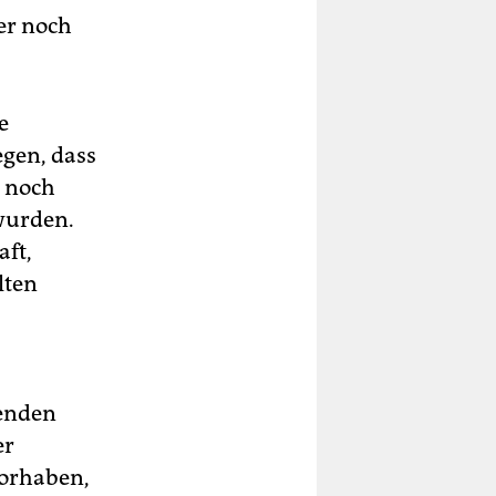
er noch
e
egen, dass
h noch
wurden.
aft,
lten
enden
er
Vorhaben,