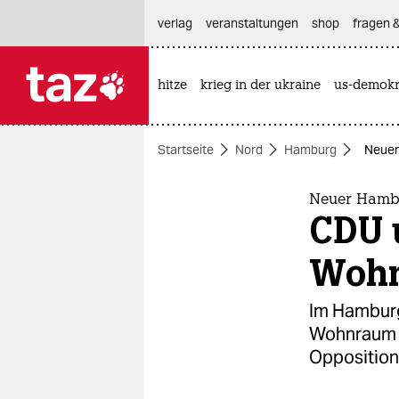
hautnavigation anspringen
hauptinhalt anspringen
footer anspringen
verlag
veranstaltungen
shop
fragen &
hitze
krieg in der ukraine
us-demokr

taz zahl ich
taz zahl ich
Startseite
Nord
Hamburg
Neuer
themen
politik
Neuer Hambu
CDU 
öko
Woh
gesellschaft
Im Hamburg
kultur
Wohnraum f
Opposition 
sport