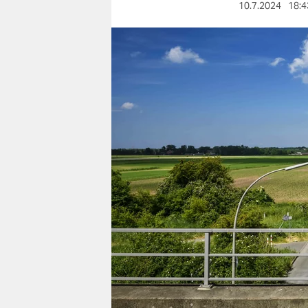
berlin
10.7.2024
18:4
nord
wahrheit
verlag
verlag
veranstaltungen
shop
fragen & hilfe
unterstützen
abo
genossenschaft