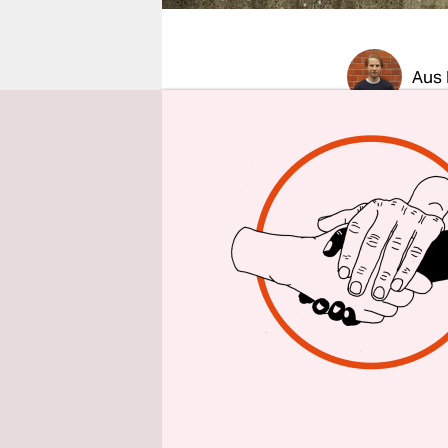
epaper login
Aus
Ist der Wa
März 2025 i
scheint da
haben, das 
liegen die
anstehend
rund 15.0
Und seithe
Chef Denni