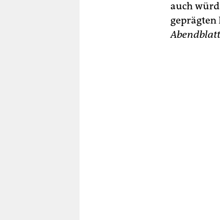
auch würde
geprägten 
Abendblat