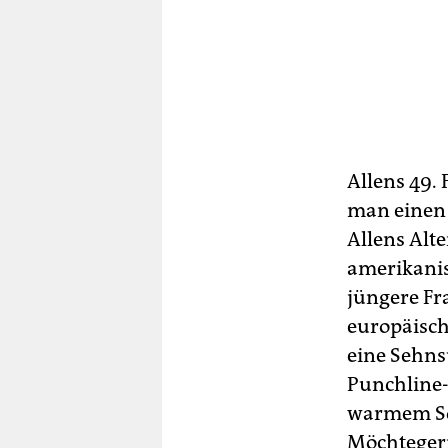
Allens 49. 
man einen 
Allens Alt
amerikanis
jüngere Fra
europäisch
eine Sehns
Punchline
warmem So
Möchtegern