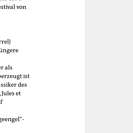
stival von
rel)
jüngere
r als
erzeugt ist
ssiker des
Jules et
f
geengel“-