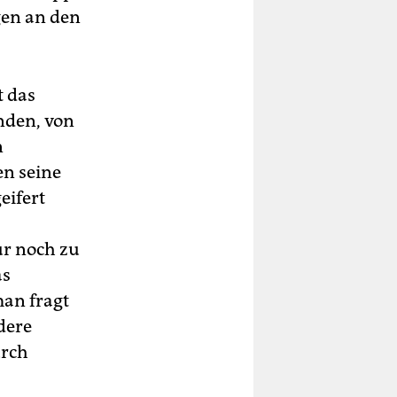
gen an den
t das
nden, von
n
en seine
eifert
ur noch zu
as
man fragt
dere
urch