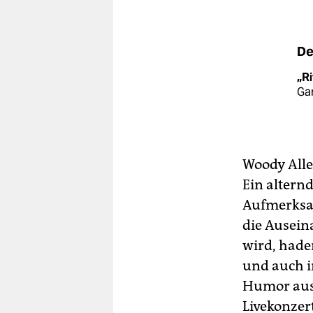
De
„Ri
Gar
Woody Alle
Ein altern
Aufmerksam
die Ausein
wird, hade
und auch in
Humor aus
Livekonzer