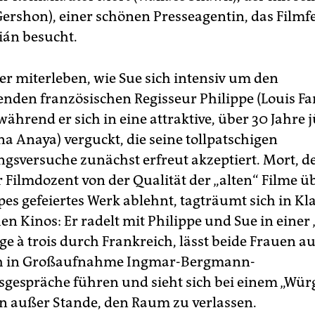
Gershon), einer schönen Presseagentin, das Filmfe
ián besucht.
er miterleben, wie Sue sich intensiv um den
nden französischen Regisseur Philippe (Louis Far
ährend er sich in eine attraktive, über 30 Jahre 
na Anaya) verguckt, die seine tollpatschigen
sversuche zunächst erfreut akzeptiert. Mort, de
 Filmdozent von der Qualität der „alten“ Filme üb
es gefeiertes Werk ablehnt, tagträumt sich in Kla
n Kinos: Er radelt mit Philippe und Sue in einer „
e à trois durch Frankreich, lässt beide Frauen au
h in Großaufnahme Ingmar-Bergmann-
gespräche führen und sieht sich bei einem „Wür
 außer Stande, den Raum zu verlassen.