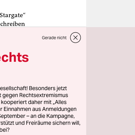
„Stargate“
schreiben
Gerade nicht
überzeugend
in Teilen
echts
 „Samantha
hen.“
hen
Software
esellschaft! Besonders jetzt
rt gegen Rechtsextremismus
z kooperiert daher mit „Alles
ller Einnahmen aus Anmeldungen
are
. September – an die Kampagne,
emachen als
rstützt und Freiräume sichern will,
Ausfällen
bei?