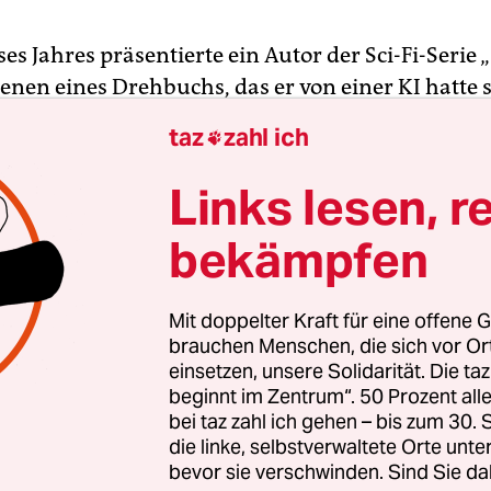
es Jahres präsentierte ein Autor der Sci-Fi-Serie 
zenen eines Drehbuchs, das er von einer KI hatte 
 Cast der Serie, der bei einer Drehbuchlesung die
taz
zahl ich

e gemeinsam vortrug, zeigte sich erstaunt, wie 
enschliches Zutun entstandene Werk zumindest 
Links lesen, r
r allem die Regieanweisungen klangen plausibel:
bekämpfen
 zur Seite, um dem Schlag der Kreatur auszuweic
hatte der Autor den Computer zuvor mit generisc
ngen und jeder Menge „Stargate“-Episoden, der 
Mit doppelter Kraft für eine offene G
ik beigebracht worden.
brauchen Menschen, die sich vor O
einsetzen, unsere Solidarität. Die ta
beginnt im Zentrum“. 50 Prozent a
Film des Regisseurs Woody Allen hat keine Softw
bei taz zahl ich gehen – bis zum 30
t: Der mittlerweile 86-Jährige versteht das Film
die linke, selbstverwaltete Orte unte
In einem länglichen, von absurden technischen 
bevor sie verschwinden. Sind Sie da