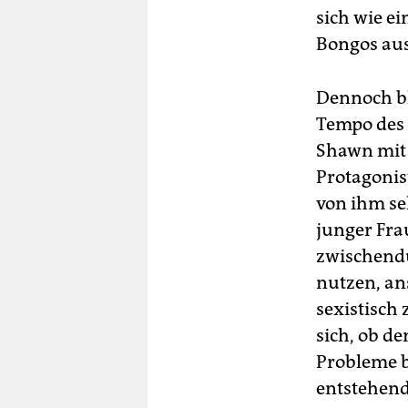
sich wie e
Bongos aus
Dennoch bl
Tempo des 
Shawn mit e
Protagonis
von ihm se
junger Frau
zwischendu
nutzen, ans
sexistisch
sich, ob d
Probleme b
entstehend