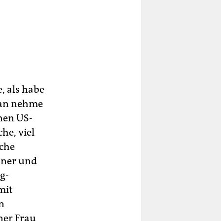
e, als habe
Man nehme
enen US-
he, viel
sche
Liner und
g-
mit
n
ner Frau