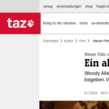
hautnavigation anspringen
hauptinhalt anspringen
footer anspringen
verlag
veranstaltungen
shop
fragen &
krieg in der ukraine
hitze
us-demokr

taz zahl ich
taz zahl ich
Startseite
Kultur
Film
Neuer Fil
themen
politik
Neuer Film 
Ein 
öko
Woody Allen
gesellschaft
begeben. Vo
kultur
6.7.2022
18:51
sport