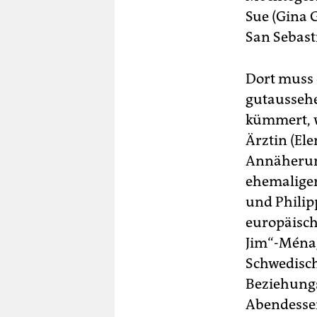
Sue (Gina 
San Sebast
Dort muss 
gutaussehe
kümmert, w
Ärztin (Ele
Annäherung
ehemaliger
und Philipp
europäische
Jim“-Ménag
Schwedisc
Beziehungs
Abendessen