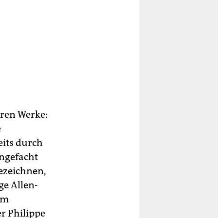
eren Werke:
e
eits durch
angefacht
bezeichnen,
ige Allen-
em
r Philippe