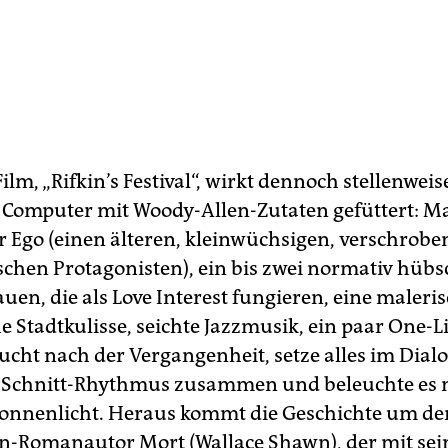
Film, „Rifkin’s Festival“, wirkt dennoch stellenweis
Computer mit Woody-Allen-Zutaten gefüttert: 
er Ego (einen älteren, kleinwüchsigen, verschrob
chen Protagonisten), ein bis zwei normativ hübsc
uen, die als Love Interest fungieren, eine maleri
e Stadtkulisse, seichte Jazzmusik, ein paar One-
ucht nach der Vergangenheit, setze alles im Dialo
-Schnitt-Rhythmus zusammen und beleuchte es 
nnenlicht. Heraus kommt die Geschichte um de
-Romanautor Mort (Wallace Shawn), der mit sei