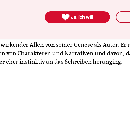
schen Hundekommandos unterbrochenen Interv
n, das die beiden letzte Woche live auf Instagra

Ja, ich will
 mit keinem Wort die von seiner Adoptivtochter
ktuellen Netflix-Dokumentation wiederholten
hsvorwürfe erwähnt werden,
erzählt ein wie im
wirkender Allen von seiner Genese als Autor. Er 
on von Charakteren und Narrativen und davon, d
er eher instinktiv an das Schreiben heranging.