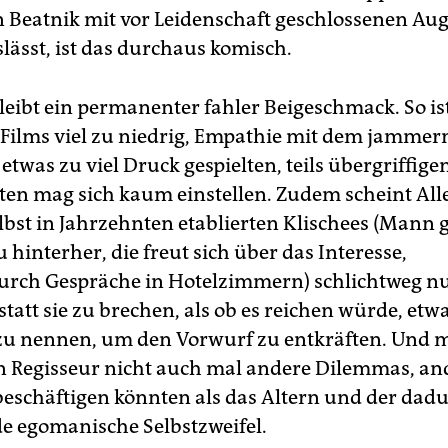
in Beatnik mit vor Leidenschaft geschlossenen Au
lässt, ist das durchaus komisch.
eibt ein permanenter fahler Beigeschmack. So is
Films viel zu niedrig, Empathie mit dem jammer
twas zu viel Druck gespielten, teils übergriffige
ten mag sich kaum einstellen. Zudem scheint All
lbst in Jahrzehnten etablierten Klischees (Mann g
 hinterher, die freut sich über das Interesse,
rch Gespräche in Hotelzimmern) schlichtweg n
tatt sie zu brechen, als ob es reichen würde, etw
 zu nennen, um den Vorwurf zu entkräften. Und 
en Regisseur nicht auch mal andere Dilemmas, an
eschäftigen könnten als das Altern und der dad
e egomanische Selbstzweifel.