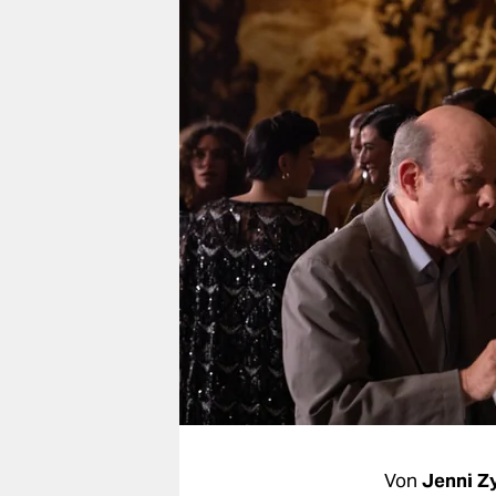
berlin
nord
wahrheit
verlag
verlag
veranstaltungen
shop
fragen & hilfe
unterstützen
abo
genossenschaft
Von
Jenni Z