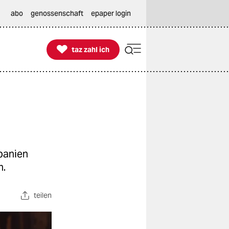
abo
genossenschaft
epaper login

taz zahl ich
taz zahl ich
Spanien
n.
teilen