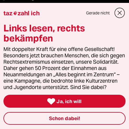
taz
zahl ich
panterpreis 2026
Gerade nicht

Links lesen, rechts
bekämpfen
Podcast
Mit doppelter Kraft für eine offene Gesellschaft!
Besonders jetzt brauchen Menschen, die sich gegen
bundestalk
Rechtsextremismus einsetzen, unsere Solidarität.
Daher gehen 50 Prozent der Einnahmen aus
fernverbindung
Neuanmeldungen an „Alles beginnt im Zentrum“ –
eine Kampagne, die bedrohte linke Kulturzentren
klima update°
und Jugendorte unterstützt. Sind Sie dabei?
Mauerecho

Ja, ich will
Freie Rede
Schon dabei!
reingehen