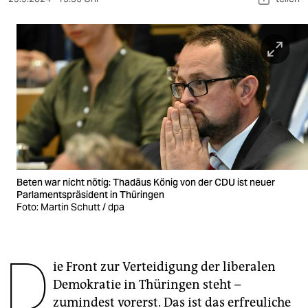
berlin
nord
wahrheit
verlag
verlag
veranstaltungen
shop
Beten war nicht nötig: Thadäus König von der CDU ist neuer
Parlamentspräsident in Thüringen
fragen & hilfe
Foto: Martin Schutt / dpa
unterstützen
D
abo
ie Front zur Verteidigung der liberalen
Demokratie in Thüringen steht –
genossenschaft
zumindest vorerst. Das ist das erfreuliche