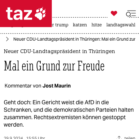

taz zahl ich
bergsteigen
usa unter trump
katzen
hitze
landtagswahl i

taz zahl ich
en
Neuer CDU-Landtagspräsident in Thüringen: Mal ein Grund zur 
taz zahl ich
Neuer CDU-Landtagspräsident in Thüringen
themen
Mal ein Grund zur Freude
politik
öko
Kommentar von
Jost Maurin
gesellschaft
Geht doch: Ein Gericht weist die AfD in die
Schranken, und die demokratischen Parteien halten
kultur
zusammen. Rechtsextremisten können gestoppt
werden.
sport
29.9.2024
15:55 Uhr
teilen