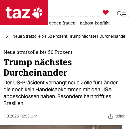

taz zahl ich
hitze
surfen
gewalt gegen frauen
nahost-konflikt

taz zahl ich
mp
Neue Strafzölle bis 50 Prozent: Trump nächstes Durcheinander
taz zahl ich
themen
Neue Strafzölle bis 50 Prozent
Trump nächstes
politik
Durcheinander
öko
Der US-Präsident verhängt neue Zölle für Länder,
die noch kein Handelsabkommen mit den USA
gesellschaft
abgeschlossen haben. Besonders hart trifft es
Brasilien.
kultur
sport
1.8.2025
8:53 Uhr
teilen