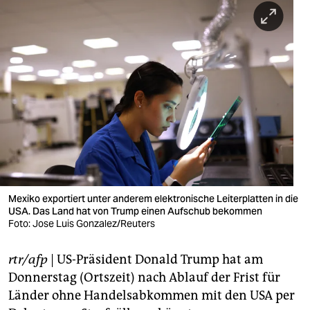
berlin
nord
wahrheit
verlag
verlag
veranstaltungen
shop
Mexiko exportiert unter anderem elektronische Leiterplatten in die
fragen & hilfe
USA. Das Land hat von Trump einen Aufschub bekommen
Foto: Jose Luis Gonzalez/Reuters
unterstützen
abo
rtr/afp
| US-Präsident Donald Trump hat am
Donnerstag (Ortszeit) nach Ablauf der Frist für
genossenschaft
Länder ohne Handelsabkommen mit den USA per