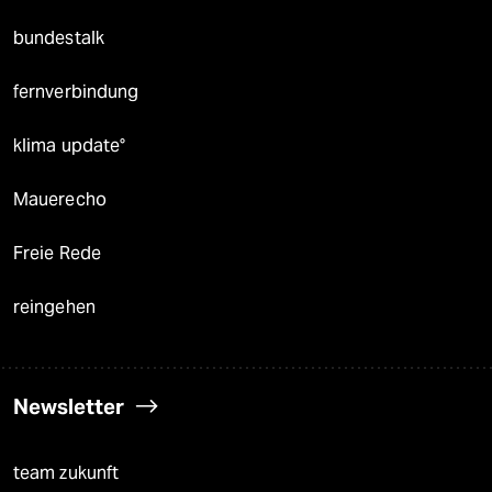
bundestalk
fernverbindung
klima update°
Mauerecho
Freie Rede
reingehen
Newsletter
team zukunft