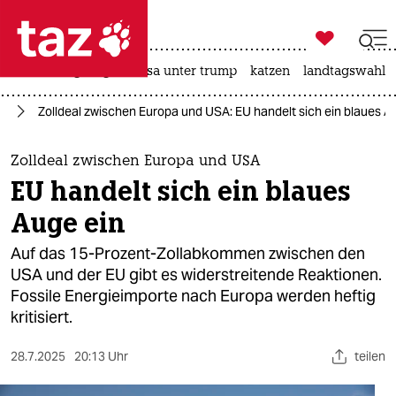

taz zahl ich
hitze
bergsteigen
usa unter trump
katzen
landtagswahl i

taz zahl ich
mp
Zolldeal zwischen Europa und USA: EU handelt sich ein blaues A
taz zahl ich
themen
Zolldeal zwischen Europa und USA
EU handelt sich ein blaues
politik
Auge ein
öko
Auf das 15-Prozent-Zollabkommen zwischen den
USA und der EU gibt es widerstreitende Reaktionen.
gesellschaft
Fossile Energieimporte nach Europa werden heftig
kritisiert.
kultur
sport
28.7.2025
20:13 Uhr
teilen