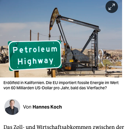
berlin
nord
wahrheit
verlag
verlag
veranstaltungen
shop
Erdölfeld in Kalifornien. Die EU importiert fossile Energie im Wert
fragen & hilfe
von 60 Milliarden US-Dollar pro Jahr, bald das Vierfache?
unterstützen
Von
Hannes Koch
abo
genossenschaft
Das Zoll- und Wirtschaftsabkommen zwischen der