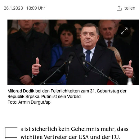
berlin
26.1.2023
18:09 Uhr
teilen
nord
wahrheit
verlag
verlag
veranstaltungen
shop
fragen & hilfe
Milorad Dodik bei den Feierlichkeiten zum 31. Geburtstag der
Republik Srpska. Putin ist sein Vorbild
Foto: Armin Durgut/ap
unterstützen
abo
E
genossenschaft
s ist sicherlich kein Geheimnis mehr, dass
wichtige Vertreter der USA und der EU,