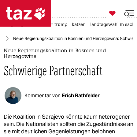

taz zahl ich
bergsteigen
usa unter trump
katzen
landtagswahl in sachs

taz zahl ich
pa
Neue Regierungskoalition in Bosnien und Herzegowina: Schwieri
taz zahl ich
Neue Regierungskoalition in Bosnien und
themen
Herzegowina
Schwierige Partnerschaft
politik
öko
Kommentar von
Erich Rathfelder
gesellschaft
kultur
Die Koalition in Sarajevo könnte kaum heterogener
sport
sein. Die Nationalisten sollten die Zugeständnisse an
sie mit deutlichen Gegenleistungen belohnen.