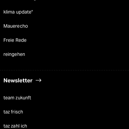
klima update°
Mauerecho
Freie Rede
reingehen
Newsletter
team zukunft
taz frisch
taz zahl ich