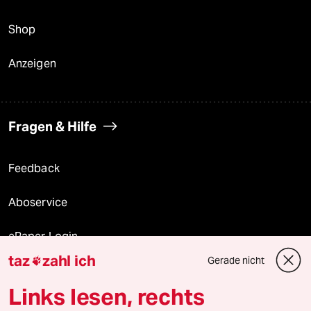
Shop
Anzeigen
Fragen & Hilfe
Feedback
Aboservice
ePaper Login
taz
zahl ich
Gerade nicht

Downloads für Abonnierende
Links lesen, rechts