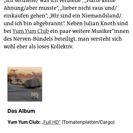
„Ich verdiene/ was ich verdiene“, „Hatte keine
Ahnung/aber musste“, „lieber nicht raus und/
einkaufen gehen“, „Wir sind ein Niemandsland/
und ich bin abgebrannt“. Neben Julian Knoth sind
bei
Yum Yum Club
ein paar weitere Mu­si­ke­r*in­nen
des Nerven-Bündels beteiligt, man versteht sich
wohl eher als loses Kollektiv.
Das Album
Yum Yum Club:
„Full HD“
(Tomatenplatten/Cargo)