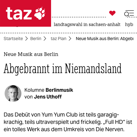

taz zahl ich
niedrigwasser
rente
landtagswahl in sachsen-anhalt
hybri

taz zahl ich
Startseite
Berlin
taz Plan
Neue Musik aus Berlin: Abgebr
taz zahl ich
themen
Neue Musik aus Berlin
Abgebrannt im Niemandsland
politik
öko
Kolumne
Berlinmusik
gesellschaft
von
Jens Uthoff
kultur
Das Debüt von Yum Yum Club ist teils garagig-
krachig, teils ultraverspielt und frickelig. „Full HD“ ist
sport
ein tolles Werk aus dem Umkreis von Die Nerven.