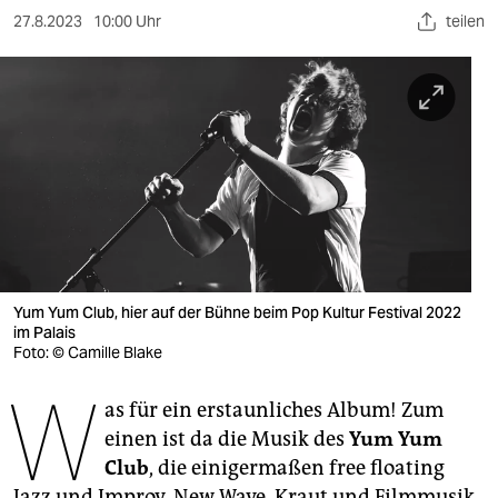
berlin
27.8.2023
10:00 Uhr
teilen
nord
wahrheit
verlag
verlag
veranstaltungen
shop
Yum Yum Club, hier auf der Bühne beim Pop Kultur Festival 2022
fragen & hilfe
im Palais
Foto: © Camille Blake
unterstützen
W
as für ein erstaunliches Album! Zum
abo
einen ist da die Musik des
Yum Yum
genossenschaft
Club
, die einigermaßen free floating
Jazz und Improv, New Wave, Kraut und Filmmusik