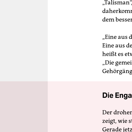
„Talisman“
daherkomm
dem besser
„Eine aus 
Eine aus d
heißt es et
„Die gemei
Gehörgänge
Die Enga
Der drohe
zeigt, wie
Gerade jet