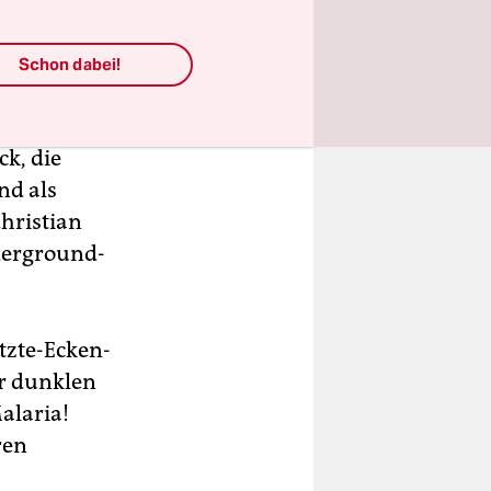
Schon dabei!
ck, die
nd als
Christian
derground-
tzte-Ecken-
er dunklen
alaria!
ren