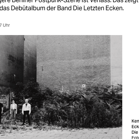
gere Berliner Postpunk-Szene ist Verlass. Das zeig
, das Debütalbum der Band Die Letzten Ecken.
7 Uhr
Ken
Eck
Die
Fot