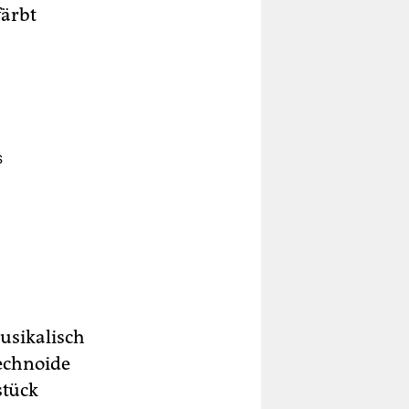
färbt
s
musikalisch
technoide
stück