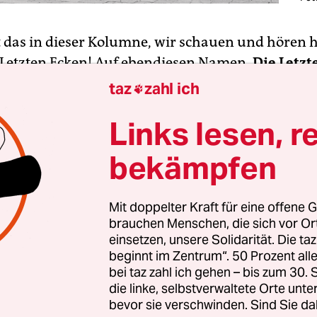
st das in dieser Kolumne, wir schauen und hören hi
 Letzten Ecken! Auf ebendiesen Namen,
Die Letzt
t ein darkwaviges und postpunkiges Bandprojekt 
taz
zahl ich

es, das im Umfeld der umtriebigen Allee-der-Ko
Links lesen, r
anden ist.
bekämpfen
Mit doppelter Kraft für eine offene G
brauchen Menschen, die sich vor O
einsetzen, unsere Solidarität. Die ta
beginnt im Zentrum“. 50 Prozent a
bei taz zahl ich gehen – bis zum 30
die linke, selbstverwaltete Orte unte
bevor sie verschwinden. Sind Sie da