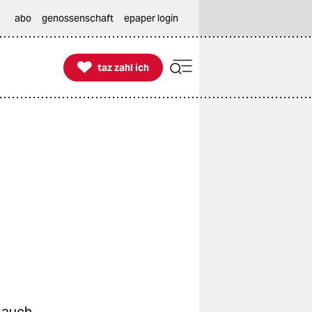
abo
genossenschaft
epaper login

taz zahl ich
taz zahl ich