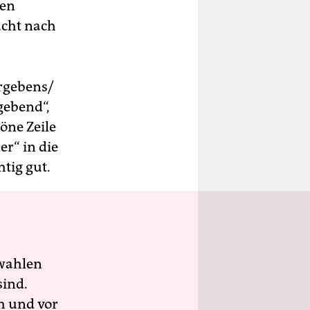
sen
cht nach
ergebens/
gebend“,
höne Zeile
r“ in die
tig gut.
wahlen
sind.
h und vor