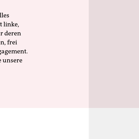
lles
 linke,
ür deren
n, frei
ngagement.
e unsere