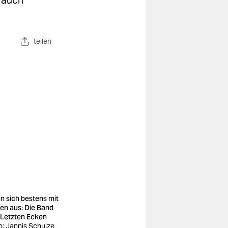
t auch
teilen
n sich bestens mit
en aus: Die Band
 Letzten Ecken
o: Jannis Schulze