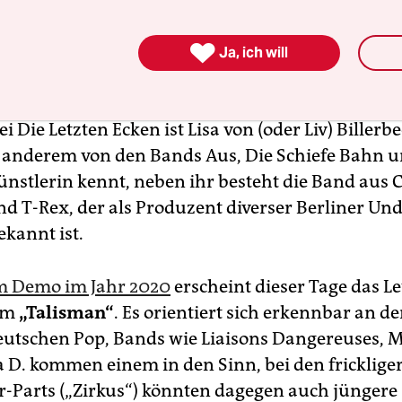

Ja, ich will
i Die Letzten Ecken ist Lisa von (oder Liv) Billerbe
anderem von den Bands Aus, Die Schiefe Bahn u
ünstlerin kennt, neben ihr besteht die Band aus 
d T-Rex, der als Produzent diverser Berliner Un
ekannt ist.
m Demo im Jahr 2020
erscheint dieser Tage das Le
um
„Talisman“
. Es orientiert sich erkennbar an d
deutschen Pop, Bands wie Liaisons Dangereuses, M
 D. kommen einem in den Sinn, bei den fricklige
r-Parts („Zirkus“) könnten dagegen auch jüngere