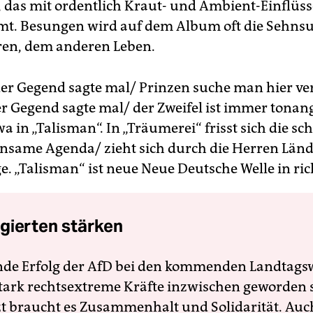
, das mit ordentlich Kraut- und Ambient-Einflüs
t. Besungen wird auf dem Album oft die Sehnsu
en, dem anderen Leben.
der Gegend sagte mal/ Prinzen suche man hier v
er Gegend sagte mal/ der Zweifel ist immer tonan
wa in „Talisman“. In „Träumerei“ frisst sich die sc
nsame Agenda/ zieht sich durch die Herren Lände
. „Talisman“ ist neue Neue Deutsche Welle in rich
gierten stärken
nde Erfolg der AfD bei den kommenden Landtags
 stark rechtsextreme Kräfte inzwischen geworden 
zt braucht es Zusammenhalt und Solidarität. Auc