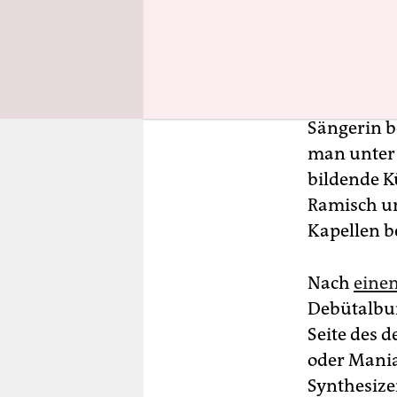
Sängerin be
man unter 
bildende K
Ramisch un
Kapellen b
Nach
eine
Debütalb
Seite des 
oder Mania
Synthesize