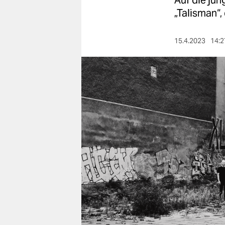
Auf die jün
berlin
„Talisman“
nord
15.4.2023
14:2
wahrheit
verlag
verlag
veranstaltungen
shop
fragen & hilfe
unterstützen
abo
genossenschaft