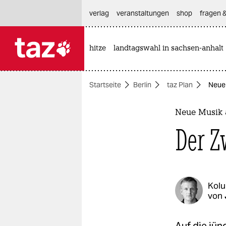
hautnavigation anspringen
hauptinhalt anspringen
footer anspringen
verlag
veranstaltungen
shop
fragen &
hitze
landtagswahl in sachsen-anhalt

taz zahl ich
taz zahl ich
Startseite
Berlin
taz Plan
Neue 
themen
politik
Neue Musik 
Der Z
öko
gesellschaft
kultur
Kol
von
sport