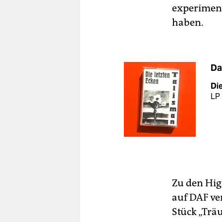
experimente
haben.
Da
Die
LP
Zu den High
auf DAF ve
Stück „Trä