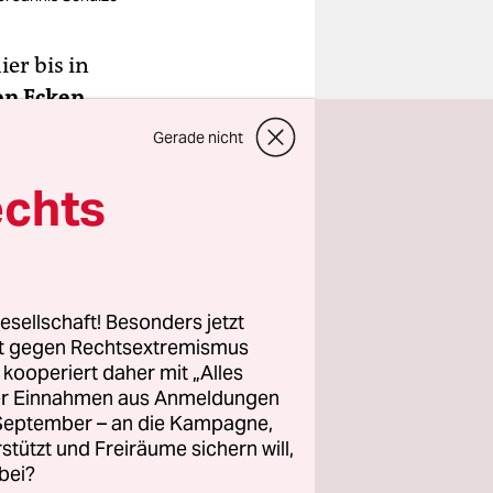
er bis in
en Ecken
,
aus Berlin;
Gerade nicht
smonauten-
echts
esellschaft! Besonders jetzt
rt gegen Rechtsextremismus
z kooperiert daher mit „Alles
ller Einnahmen aus Anmeldungen
. September – an die Kampagne,
rstützt und Freiräume sichern will,
bei?