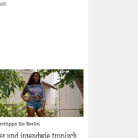
bum
rttipps für Berlin
er und irgendwie tropisch