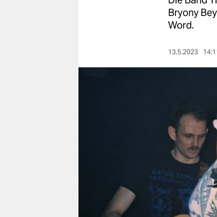
Die Band Yf
berlin
Bryony Bey
nord
Word.
wahrheit
13.5.2023
14:1
verlag
verlag
veranstaltungen
shop
fragen & hilfe
unterstützen
abo
genossenschaft