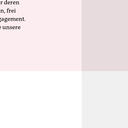
ür deren
n, frei
ngagement.
e unsere