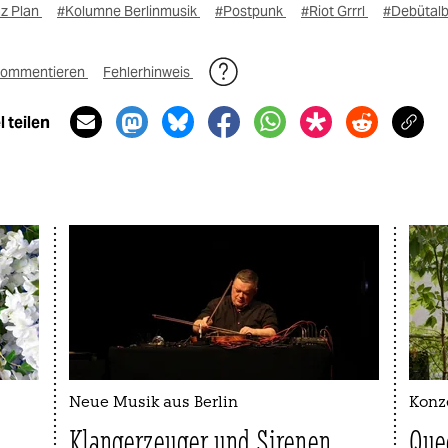
az Plan
#Kolumne Berlinmusik
#Postpunk
#Riot Grrrl
#Debütal
ommentieren
Fehlerhinweis
 teilen
Neue Musik aus Berlin
Konze
Klangerzeuger und Sirenen
Que