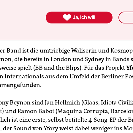

Ja, ich will
er Band ist die umtriebige Waliserin und Kosmop
non, die bereits in London und Sydney in Bands s
eise spielt (BB and the Blips). Für das Projekt
Yf
en Internationals aus dem Umfeld der Berliner P
mmengefunden.
y Beynon sind Jan Hellmich (Glaas, Idiota Civiliz
t) und Ramon Babot (Maquina Corrupta, Barcelona
ich ist eine erste, selbst betitelte 4-Song-EP der 
, der Sound von Yfory weist dabei weniger ins M