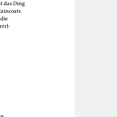
st das Ding
Raincoats
 die
rrrl-
en