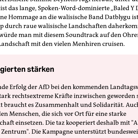
 ist das lange, Spoken-Word-dominierte „Baled Y
ine Hommage an die walisische Band Datblygu is
ip durch raue walisische Landschaften daherko
 würde man mit diesem Soundtrack auf den Ohr
e Landschaft mit den vielen Menhiren cruisen.
gierten stärken
nde Erfolg der AfD bei den kommenden Landtags
 stark rechtsextreme Kräfte inzwischen geworden 
zt braucht es Zusammenhalt und Solidarität. Auc
en Menschen, die sich vor Ort für eine starke
schaft einsetzen. Die taz kooperiert deshalb mit "A
 Zentrum". Die Kampagne unterstützt bundesweit