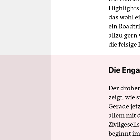
Highlights
das wohl e
ein Roadtr
allzu gern
die felsig
Die Enga
Der drohe
zeigt, wie
Gerade jet
allem mit d
Zivilgesell
beginnt im