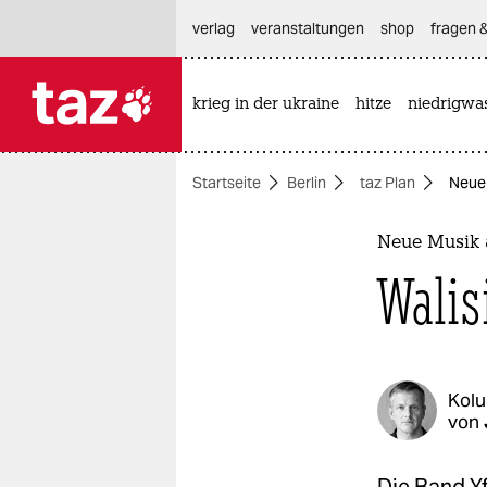
hautnavigation anspringen
hauptinhalt anspringen
footer anspringen
verlag
veranstaltungen
shop
fragen &
krieg in der ukraine
hitze
niedrigwa

taz zahl ich
taz zahl ich
Startseite
Berlin
taz Plan
Neue 
themen
politik
Neue Musik 
Walis
öko
gesellschaft
kultur
Kol
von
sport