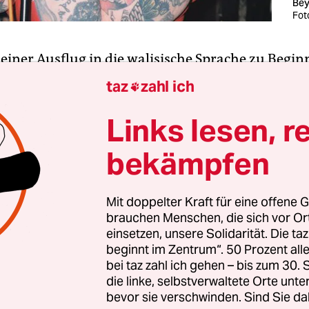
Be
Fot
leiner Ausflug in die walisische Sprache zu Begin
mne: „Yfory“ nennt sich eine Gruppe, die sich in
taz
zahl ich

gangenen Jahren in Berlin zusammengefunden ha
at aber nichts mit Elfenbein zu tun, sondern be
Links lesen, r
schen übersetzt so viel wie „Morgen“.
bekämpfen
Mit doppelter Kraft für eine offene G
brauchen Menschen, die sich vor O
einsetzen, unsere Solidarität. Die ta
beginnt im Zentrum“. 50 Prozent a
bei taz zahl ich gehen – bis zum 30
die linke, selbstverwaltete Orte unte
bevor sie verschwinden. Sind Sie da