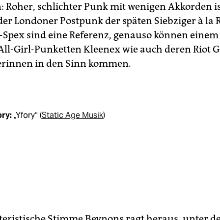
n: Roher, schlichter Punk mit wenigen Akkorden i
 der Londoner Postpunk der späten Siebziger à la 
-Spex sind eine Referenz, genauso können einem
All-Girl-Punketten Kleenex wie auch deren Riot G
rinnen in den Sinn kommen.
ry:
„Yfory“ (
Static Age Musik
)
teristische Stimme Beynons ragt heraus, unter d