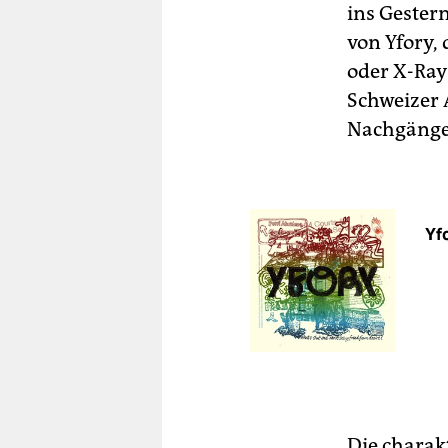
ins Gester
von Yfory,
oder X-Ray
Schweizer 
Nachgänge
Yfo
Die charak