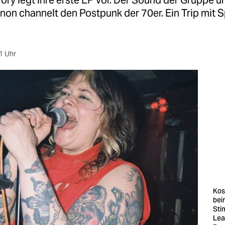
ory legt ihre erste EP vor. Der Sound der Gruppe 
non channelt den Postpunk der 70er. Ein Trip mit 
1 Uhr
Kos
bei
Sti
Lea