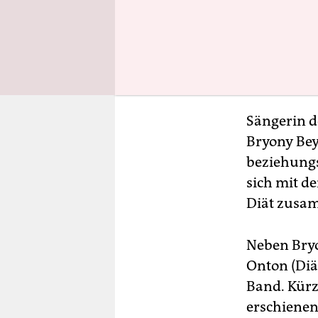
Sängerin d
Bryony Bey
beziehungsw
sich mit d
Diät zusa
Neben Bryon
Onton (Diä
Band. Kürzl
erschienen