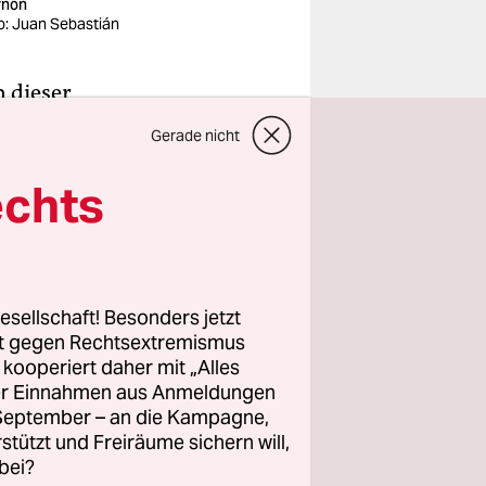
ynon
o: Juan Sebastián
n dieser
 den
Gerade nicht
t, der
deutet aus
echts
esellschaft! Besonders jetzt
rt gegen Rechtsextremismus
z kooperiert daher mit „Alles
ller Einnahmen aus Anmeldungen
. September – an die Kampagne,
rstützt und Freiräume sichern will,
bei?