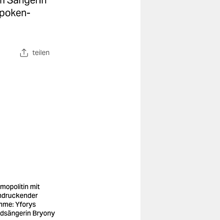
um Sängerin
Spoken-
teilen
mopolitin mit
ndruckender
mme: Yforys
dsängerin Bryony