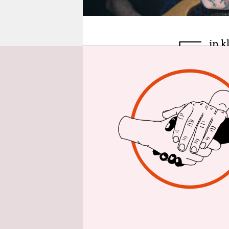
epaper login
E
in k
Kolu
ver
Bandname h
dem Walisi