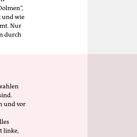
 Dolmen“,
t und wie
mmt. Nur
en durch
wahlen
sind.
h und vor
lles
 linke,