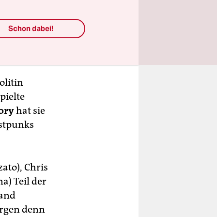
Schon dabei!
olitin
pielte
ory
hat sie
ostpunks
ato), Chris
) Teil der
Band
orgen denn