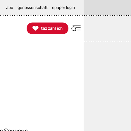
abo
genossenschaft
epaper login

taz zahl ich
taz zahl ich