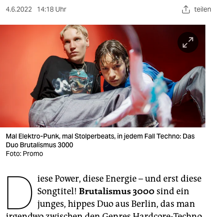
berlin
4.6.2022
14:18 Uhr
teilen
nord
wahrheit
verlag
verlag
veranstaltungen
shop
Mal Elektro-Punk, mal Stolperbeats, in jedem Fall Techno: Das
fragen & hilfe
Duo Brutalismus 3000
Foto: Promo
unterstützen
D
iese Power, diese Energie – und erst diese
abo
Songtitel!
Brutalismus 3000
sind ein
genossenschaft
junges, hippes Duo aus Berlin, das man
irgendwo zwischen den Genres Hardcore-Techno,