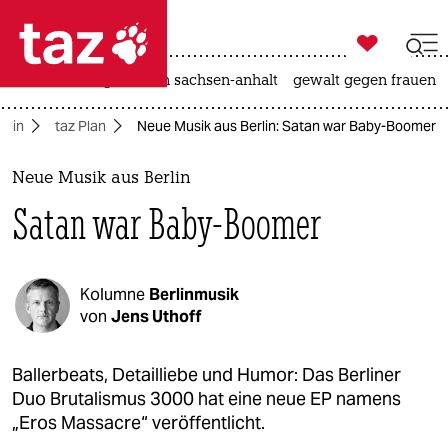

taz zahl ich
hitze
landtagswahl in sachsen-anhalt
gewalt gegen frauen

taz zahl ich
rlin
taz Plan
Neue Musik aus Berlin: Satan war Baby-Boomer
taz zahl ich
themen
Neue Musik aus Berlin
Satan war Baby-Boomer
politik
öko
Kolumne
Berlinmusik
gesellschaft
von
Jens Uthoff
kultur
Ballerbeats, Detailliebe und Humor: Das Berliner
Duo Brutalismus 3000 hat eine neue EP namens
sport
„Eros Massacre“ veröffentlicht.