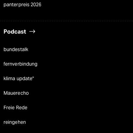
panterpreis 2026
Podcast
bundestalk
fernverbindung
klima update°
Mauerecho
Freie Rede
reingehen