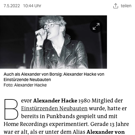
berlin
7.5.2022
10:44 Uhr
teilen
nord
wahrheit
verlag
verlag
veranstaltungen
Auch als Alexander von Borsig: Alexander Hacke von
shop
Einstürzende Neubauten
Foto: Alexander Hacke
fragen & hilfe
B
unterstützen
evor
Alexander Hacke
1980 Mitglied der
Einstürzenden Neubauten
wurde, hatte er
abo
bereits in Punkbands gespielt und mit
Home Recordings experimentiert. Gerade 13 Jahre
genossenschaft
war er alt, als er unter dem Alias
Alexander von