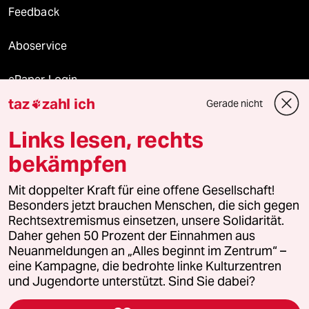
Feedback
Aboservice
ePaper Login
taz
zahl ich
Gerade nicht

Downloads für Abonnierende
Links lesen, rechts
bekämpfen
© 2026 taz Verlags und Vertriebs GmbH
Mit doppelter Kraft für eine offene Gesellschaft!
Alle Rechte vorbehalten. Bei rechtlichen Fragen oder für Genehmigungen
wenden Sie sich bitte an
lizenzen@taz.de
Besonders jetzt brauchen Menschen, die sich gegen
Rechtsextremismus einsetzen, unsere Solidarität.
Daher gehen 50 Prozent der Einnahmen aus
Feedback
Redaktionsstatut
Kommune-Richtlinien
KI-
Neuanmeldungen an „Alles beginnt im Zentrum“ –
eine Kampagne, die bedrohte linke Kulturzentren
Leitlinie
Informant
Datenschutz
Impressum
AGB
und Jugendorte unterstützt. Sind Sie dabei?