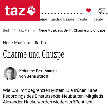

taz zahl ich
hitze
krieg in der ukraine
niedrigwasser
ceuta
rente

taz zahl ich
Berlin
taz Plan
Neue Musik aus Berlin: Charme und Chuzpe
taz zahl ich
themen
Neue Musik aus Berlin
Charme und Chuzpe
politik
öko
Kolumne
Berlinmusik
gesellschaft
von
Jens Uthoff
kultur
Wie DAF mit begrenzten Mitteln: Die frühen Tape
Recordings des Einstürzende-Neubauten-Mitglieds
sport
Alexander Hacke werden wiederveröffentlicht.