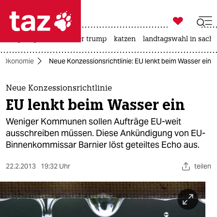

taz zahl ich
bergsteigen
usa unter trump
katzen
landtagswahl in sachs

taz zahl ich
Ökonomie
Neue Konzessionsrichtlinie: EU lenkt beim Wasser ein
taz zahl ich
themen
Neue Konzessionsrichtlinie
EU lenkt beim Wasser ein
politik
Weniger Kommunen sollen Aufträge EU-weit
öko
ausschreiben müssen. Diese Ankündigung von EU-
Binnenkommissar Barnier löst geteiltes Echo aus.
gesellschaft
22.2.2013
19:32 Uhr
teilen
kultur
sport