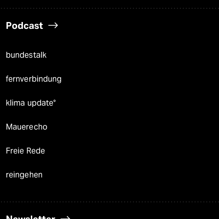
Podcast
bundestalk
fernverbindung
klima update°
Mauerecho
Freie Rede
reingehen
Newsletter