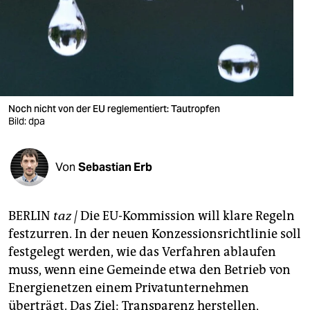
berlin
nord
wahrheit
verlag
Noch nicht von der EU reglementiert: Tautropfen
verlag
Bild: dpa
veranstaltungen
Von
Sebastian Erb
shop
fragen & hilfe
BERLIN
taz |
Die EU-Kommission will klare Regeln
unterstützen
festzurren. In der neuen Konzessionsrichtlinie soll
festgelegt werden, wie das Verfahren ablaufen
abo
muss, wenn eine Gemeinde etwa den Betrieb von
genossenschaft
Energienetzen einem Privatunternehmen
überträgt. Das Ziel: Transparenz herstellen,