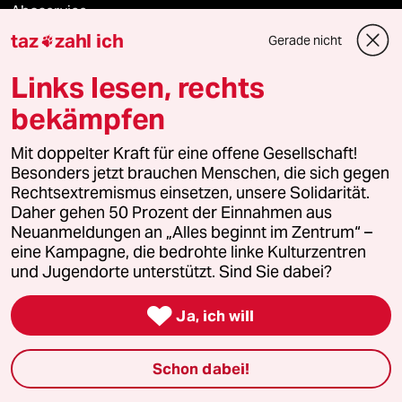
Aboservice
taz
zahl ich
Gerade nicht

ePaper Login
Links lesen, rechts
Downloads für Abonnierende
bekämpfen
Mit doppelter Kraft für eine offene Gesellschaft!
Besonders jetzt brauchen Menschen, die sich gegen
© 2026 taz Verlags und Vertriebs GmbH
Rechtsextremismus einsetzen, unsere Solidarität.
Alle Rechte vorbehalten. Bei rechtlichen Fragen oder für Genehmigungen
wenden Sie sich bitte an
lizenzen@taz.de
Daher gehen 50 Prozent der Einnahmen aus
Neuanmeldungen an „Alles beginnt im Zentrum“ –
eine Kampagne, die bedrohte linke Kulturzentren
Feedback
Redaktionsstatut
Kommune-Richtlinien
KI-
und Jugendorte unterstützt. Sind Sie dabei?

Leitlinie
Informant
Datenschutz
Impressum
AGB
Ja, ich will
Seitenwende
Einwilligungen widerrufen (Ads)
Schon dabei!