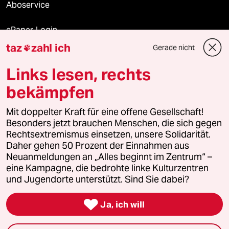
Aboservice
ePaper Login
taz
zahl ich
Gerade nicht

Downloads für Abonnierende
Links lesen, rechts
bekämpfen
© 2026 taz Verlags und Vertriebs GmbH
Alle Rechte vorbehalten. Bei rechtlichen Fragen oder für Genehmigungen
Mit doppelter Kraft für eine offene Gesellschaft!
wenden Sie sich bitte an
lizenzen@taz.de
Besonders jetzt brauchen Menschen, die sich gegen
Rechtsextremismus einsetzen, unsere Solidarität.
Daher gehen 50 Prozent der Einnahmen aus
Feedback
Redaktionsstatut
Kommune-Richtlinien
KI-
Neuanmeldungen an „Alles beginnt im Zentrum“ –
eine Kampagne, die bedrohte linke Kulturzentren
Leitlinie
Informant
Datenschutz
Impressum
AGB
und Jugendorte unterstützt. Sind Sie dabei?
Seitenwende
Einwilligungen widerrufen (Ads)

Ja, ich will