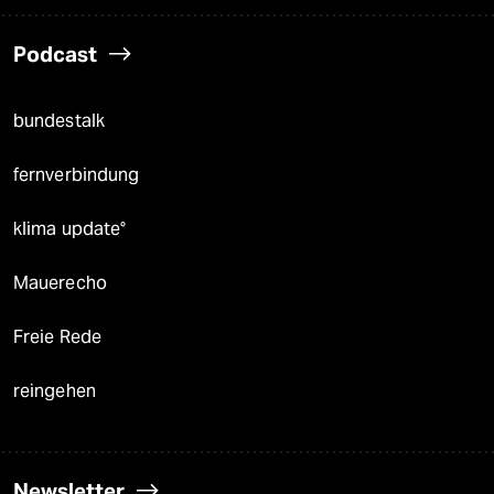
Podcast
bundestalk
fernverbindung
klima update°
Mauerecho
Freie Rede
reingehen
Newsletter