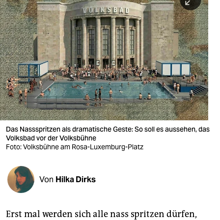
berlin
nord
wahrheit
verlag
verlag
veranstaltungen
shop
Das Nassspritzen als dramatische Geste: So soll es aussehen, das
Volksbad vor der Volksbühne
fragen & hilfe
Foto: Volksbühne am Rosa-Luxemburg-Platz
unterstützen
Von
Hilka Dirks
abo
genossenschaft
Erst mal werden sich alle nass spritzen dürfen,