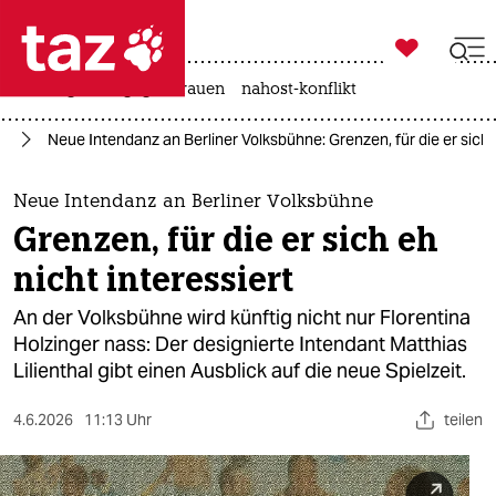

taz zahl ich
hitze
gewalt gegen frauen
nahost-konflikt

taz zahl ich
te
Neue Intendanz an Berliner Volksbühne: Grenzen, für die er sich e
taz zahl ich
themen
Neue Intendanz an Berliner Volksbühne
Grenzen, für die er sich eh
politik
nicht interessiert
öko
An der Volksbühne wird künftig nicht nur Florentina
Holzinger nass: Der designierte Intendant Matthias
gesellschaft
Lilienthal gibt einen Ausblick auf die neue Spielzeit.
kultur
4.6.2026
11:13 Uhr
teilen
sport