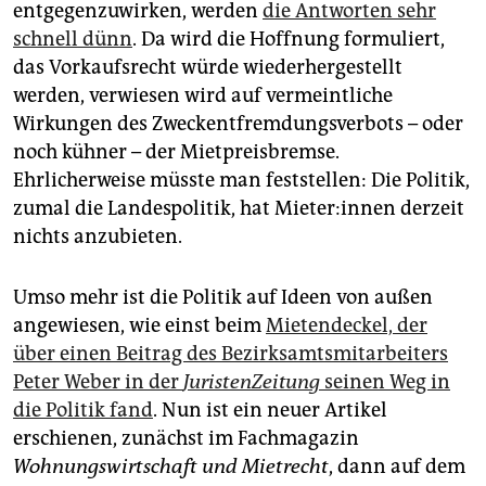
epaper login
entgegenzuwirken, werden
die Antworten sehr
schnell dünn
. Da wird die Hoffnung formuliert,
das Vorkaufsrecht würde wiederhergestellt
werden, verwiesen wird auf vermeintliche
Wirkungen des Zweckentfremdungsverbots – oder
noch kühner – der Mietpreisbremse.
Ehrlicherweise müsste man feststellen: Die Politik,
zumal die Landespolitik, hat Mie­te­r:in­nen derzeit
nichts anzubieten.
Umso mehr ist die Politik auf Ideen von außen
angewiesen, wie einst beim
Mietendeckel, der
über einen Beitrag des Bezirksamtsmitarbeiters
Peter Weber in der
JuristenZeitung
seinen Weg in
die Politik fand
. Nun ist ein neuer Artikel
erschienen, zunächst im Fachmagazin
Wohnungswirtschaft und Mietrecht
, dann auf dem