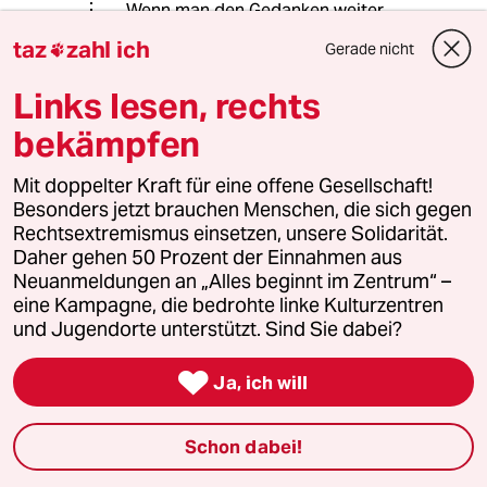
Wenn man den Gedanken weiter
spinnt, sollten wir doch froh sein,
taz
zahl ich
Gerade nicht

dass Großkonzerne investieren. Jede
Wohnung mehr reduziert den Druck
Links lesen, rechts
auf die Mieten! Leider verstehen das
viele nicht.
bekämpfen
Es mag natürlich Sinn machen, wenn
Städte in Wohnraum, vor allem
Mit doppelter Kraft für eine offene Gesellschaft!
Sozialwohnungen investieren. Dabei
Besonders jetzt brauchen Menschen, die sich gegen
besteht aber immer die Gefahr, dass
Rechtsextremismus einsetzen, unsere Solidarität.
weitere Ungerechtigkeiten entstehen,
Daher gehen 50 Prozent der Einnahmen aus
wie man es am Beispiel Wien sieht.
Neuanmeldungen an „Alles beginnt im Zentrum“ –
Dort würden viele Mieter z.B. gerne
eine Kampagne, die bedrohte linke Kulturzentren
aus ihren großen Stadtwohnungen in
und Jugendorte unterstützt. Sind Sie dabei?
kleinere ziehen, wären dann aber von
extremen Mietsteigerungen

Ja, ich will
betroffen.
Schon dabei!
cuba libre