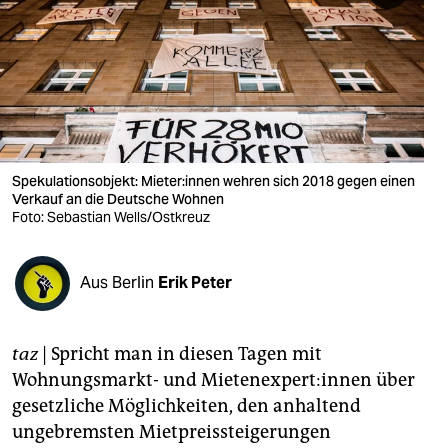
berlin
nord
wahrheit
verlag
verlag
Spekulationsobjekt: Mie­te­r:in­nen wehren sich 2018 gegen einen
Verkauf an die Deutsche Wohnen
veranstaltungen
Foto: Sebastian Wells/Ostkreuz
shop
Aus Berlin
Erik Peter
fragen & hilfe
unterstützen
taz
| Spricht man in diesen Tagen mit
abo
Wohnungsmarkt- und Mie­ten­ex­per­t:in­nen über
gesetzliche Möglichkeiten, den anhaltend
genossenschaft
ungebremsten Mietpreissteigerungen