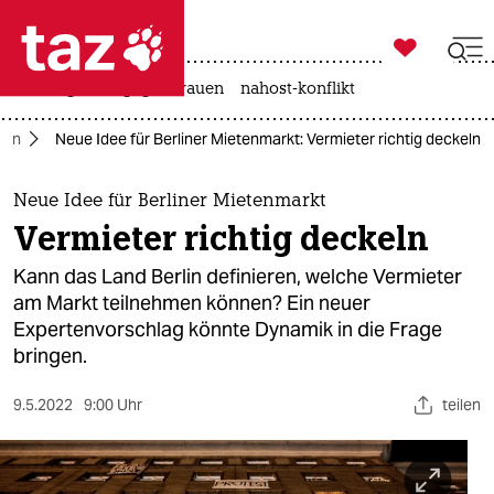

taz zahl ich
hitze
gewalt gegen frauen
nahost-konflikt

taz zahl ich
rlin
Neue Idee für Berliner Mietenmarkt: Vermieter richtig deckeln
taz zahl ich
themen
Neue Idee für Berliner Mietenmarkt
Vermieter richtig deckeln
politik
Kann das Land Berlin definieren, welche Vermieter
öko
am Markt teilnehmen können? Ein neuer
Expertenvorschlag könnte Dynamik in die Frage
gesellschaft
bringen.
kultur
9.5.2022
9:00 Uhr
teilen
sport