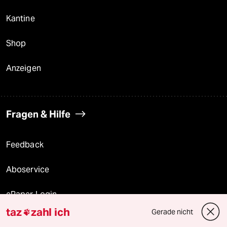
Kantine
Shop
Anzeigen
Fragen & Hilfe
Feedback
Aboservice
ePaper Login
taz
zahl ich
Gerade nicht

Downloads für Abonnierende