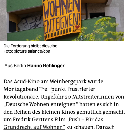
berlin
nord
wahrheit
verlag
Die Forderung bleibt dieselbe
Foto: picture alliance/dpa
verlag
veranstaltungen
Aus Berlin
Hanno Rehlinger
shop
Das Acud-Kino am Weinbergspark wurde
fragen & hilfe
Montagabend Treffpunkt frustrierter
Revolutionäre. Ungefähr 20 MitstreiterInnen von
unterstützen
„Deutsche Wohnen enteignen“ hatten es sich in
abo
den Reihen des kleinen Kinos gemütlich gemacht,
um Fredrik Gerttens Film
„Push – Für das
genossenschaft
Grundrecht auf Wohnen“
zu schauen. Danach