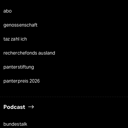
abo
genossenschaft
taz zahl ich
recherchefonds ausland
panterstiftung
panterpreis 2026
Podcast
bundestalk