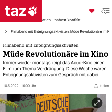

taz zahl ich
hitze
gewalt gegen frauen
nahost-konflikt

taz zahl ich
en
Filmabend mit Enteignungsaktivisten: Müde Revolutionäre im Ki
taz zahl ich
themen
Filmabend mit Enteignungsaktivisten
Müde Revolutionäre im Kino
politik
Immer wieder montags zeigt das Acud-Kino einen
öko
Film zum Thema Verdrängung. Diese Woche waren
Enteignungsaktivisten zum Gespräch mit dabei.
gesellschaft
10.5.2022
16:00 Uhr
teilen
kultur
sport