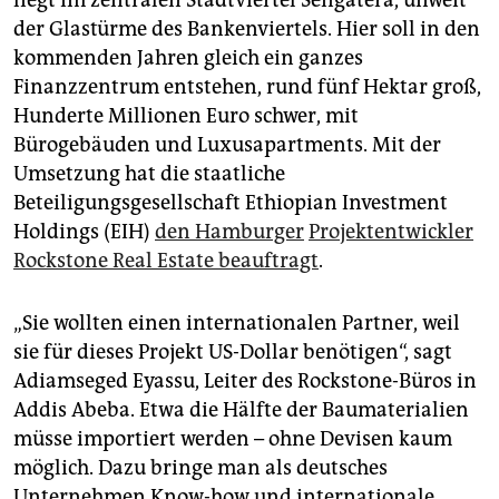
liegt im zentralen Stadtviertel Sengatera, unweit
der Glastürme des Bankenviertels. Hier soll in den
kommenden Jahren gleich ein ganzes
Finanzzentrum entstehen, rund fünf Hektar groß,
Hunderte Millionen Euro schwer, mit
Bürogebäuden und Luxusapartments. Mit der
Umsetzung hat die staatliche
Beteiligungsgesellschaft Ethiopian Investment
Holdings (EIH)
den Hamburger
Projektentwickler
Rockstone Real Estate beauftragt
.
„Sie wollten einen internationalen Partner, weil
sie für dieses Projekt US-Dollar benötigen“, sagt
Adiamseged Eyassu, Leiter des Rockstone-Büros in
Addis Abeba. Etwa die Hälfte der Baumaterialien
müsse importiert werden – ohne Devisen kaum
möglich. Dazu bringe man als deutsches
Unternehmen Know-how und internationale