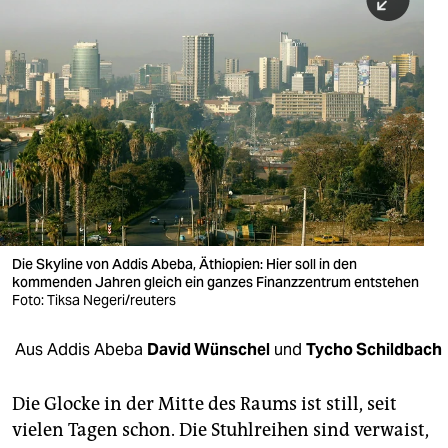
berlin
nord
wahrheit
verlag
verlag
veranstaltungen
shop
Die Skyline von Addis Abeba, Äthiopien: Hier soll in den
kommenden Jahren gleich ein ganzes Finanzzentrum entstehen
fragen & hilfe
Foto: Tiksa Negeri/reuters
unterstützen
Aus Addis Abeba
David Wünschel
und
Tycho Schildbach
abo
Die Glocke in der Mitte des Raums ist still, seit
genossenschaft
vielen Tagen schon. Die Stuhlreihen sind verwaist,