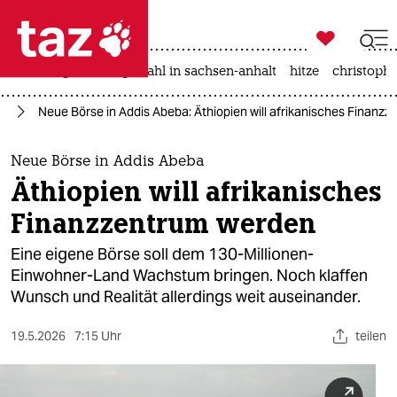

taz zahl ich
iran-krieg
landtagswahl in sachsen-anhalt
hitze
christophe

taz zahl ich
ie
Neue Börse in Addis Abeba: Äthiopien will afrikanisches Finanz
taz zahl ich
themen
Neue Börse in Addis Abeba
Äthiopien will afrikanisches
politik
Finanzzentrum werden
öko
Eine eigene Börse soll dem 130-Millionen-
Einwohner-Land Wachstum bringen. Noch klaffen
gesellschaft
Wunsch und Realität allerdings weit auseinander.
kultur
19.5.2026
7:15 Uhr
teilen
sport