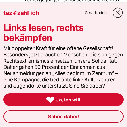
êtes sur la bonne piste.
taz
zahl ich
Gerade nicht

Links lesen, rechts
Lowandorder
bekämpfen
18.01.2020
,
10:11 Uhr
@61321 (Profil gelöscht):
Mit doppelter Kraft für eine offene Gesellschaft!
… la bonne piste^?^ - Papa Gnädig at
Besonders jetzt brauchen Menschen, die sich gegen
work - hm? Liggers.
Rechtsextremismus einsetzen, unsere Solidarität.
Bisher ever jümmers as de Bull pis…t
Daher gehen 50 Prozent der Einnahmen aus
😱
Neuanmeldungen an „Alles beginnt im Zentrum“ –
eine Kampagne, die bedrohte linke Kulturzentren
und Jugendorte unterstützt. Sind Sie dabei?
4813 (Profil gelöscht)
4G

18.01.2020
,
10:01 Uhr
Ja, ich will
Der Ströbele und seine Generation hatten bei
ihrer Rebellion Spaß - Sex, Drugs und so weiter.
Schon dabei!
Fff sieht nicht nach Spaß aus.