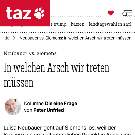

taz zahl ich
bergsteigen
usa unter trump
katzen
landtagswahl in sachs

taz zahl ich
andel
Neubauer vs. Siemens: In welchen Arsch wir treten müssen
taz zahl ich
themen
Neubauer vs. Siemens
In welchen Arsch wir treten
politik
müssen
öko
gesellschaft
Kolumne
Die eine Frage
kultur
von
Peter Unfried
sport
Luisa Neubauer geht auf Siemens los, weil der
Konzern ein umweltschädliches Projekt in Australien