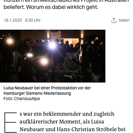
berlin
beliefert. Worum es dabei wirklich geht.
nord
18.1.2020
9:30 Uhr
teilen
wahrheit
verlag
verlag
veranstaltungen
shop
fragen & hilfe
Luisa Neubauer bei einer Protestaktion vor der
Hamburger Siemens-Niederlassung
unterstützen
Foto: Charisius/dpa
E
abo
s war ein beklemmender und zugleich
aufklärerischer Moment, als ­Luisa
genossenschaft
Neubauer und Hans-Christian Ströbele bei