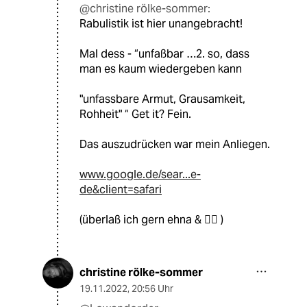
@christine rölke-sommer:
Rabulistik ist hier unangebracht!
Mal dess - “unfaßbar …2. so, dass
man es kaum wiedergeben kann
"unfassbare Armut, Grausamkeit,
Rohheit" “ Get it? Fein.
Das auszudrücken war mein Anliegen.
www.google.de/sear...e-
de&client=safari
(überlaß ich gern ehna & 🏴‍☠️ )
christine rölke-sommer
19.11.2022
,
20:56 Uhr