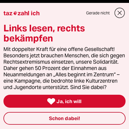
taz
zahl ich
Gerade nicht

Podcast
Links lesen, rechts
bundestalk
bekämpfen
fernverbindung
Mit doppelter Kraft für eine offene Gesellschaft!
Besonders jetzt brauchen Menschen, die sich gegen
klima update°
Rechtsextremismus einsetzen, unsere Solidarität.
Daher gehen 50 Prozent der Einnahmen aus
Neuanmeldungen an „Alles beginnt im Zentrum“ –
Mauerecho
eine Kampagne, die bedrohte linke Kulturzentren
und Jugendorte unterstützt. Sind Sie dabei?
Freie Rede

Ja, ich will
reingehen
Schon dabei!
Newsletter