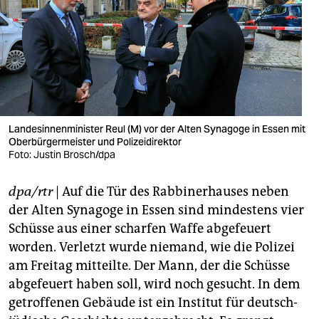
berlin
nord
wahrheit
verlag
verlag
Landesinnenminister Reul (M) vor der Alten Synagoge in Essen mit
Oberbürgermeister und Polizeidirektor
veranstaltungen
Foto: Justin Brosch/dpa
shop
dpa/rtr
| Auf die Tür des Rabbinerhauses neben
fragen & hilfe
der Alten Synagoge in Essen sind mindestens vier
Schüsse aus einer scharfen Waffe abgefeuert
unterstützen
worden. Verletzt wurde niemand, wie die Polizei
am Freitag mitteilte. Der Mann, der die Schüsse
abo
abgefeuert haben soll, wird noch gesucht. In dem
genossenschaft
getroffenen Gebäude ist ein Institut für deutsch-