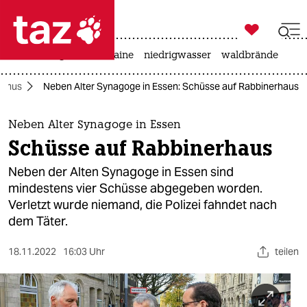

taz zahl ich
hitze
krieg in der ukraine
niedrigwasser
waldbrände

taz zahl ich
ismus
Neben Alter Synagoge in Essen: Schüsse auf Rabbinerhaus
taz zahl ich
themen
Neben Alter Synagoge in Essen
Schüsse auf Rabbinerhaus
politik
Neben der Alten Synagoge in Essen sind
öko
mindestens vier Schüsse abgegeben worden.
Verletzt wurde niemand, die Polizei fahndet nach
gesellschaft
dem Täter.
kultur
18.11.2022
16:03 Uhr
teilen
sport