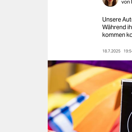
berlin
von
nord
Unsere Aut
wahrheit
Während ihr
kommen ko
verlag
18.7.2025
19:5
verlag
veranstaltungen
shop
fragen & hilfe
unterstützen
abo
genossenschaft