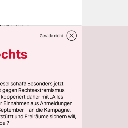
 in Brandenburg
Jahr 2025
Gerade nicht
eutet nicht bloß
schen mit bunten
enschirmen
echts
o: Emmanuele
tini/imago
phalt einer
esellschaft! Besonders jetzt
hnortes.
rt gegen Rechtsextremismus
um den
z kooperiert daher mit „Alles
ässtes
ller Einnahmen aus Anmeldungen
 Warme
. September – an die Kampagne,
rstützt und Freiräume sichern will,
 durchgehen
bei?
is.