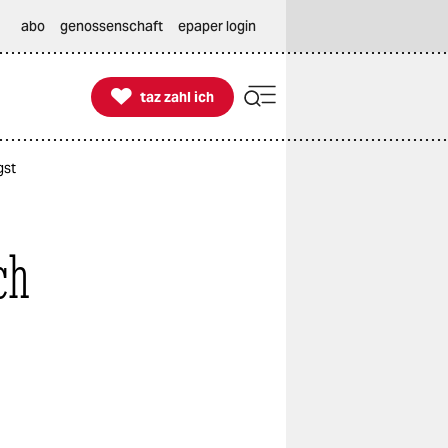
abo
genossenschaft
epaper login

taz zahl ich
taz zahl ich
gst
ch