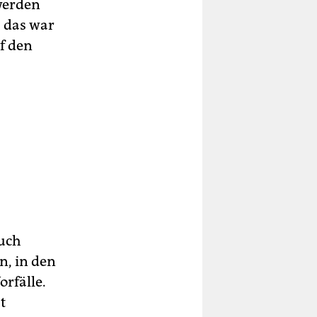
werden
 das war
f den
auch
n, in den
rfälle.
t