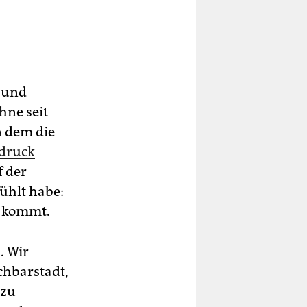
 und
hne seit
n dem die
druck
f der
ühlt habe:
h kommt.
. Wir
chbarstadt,
 zu