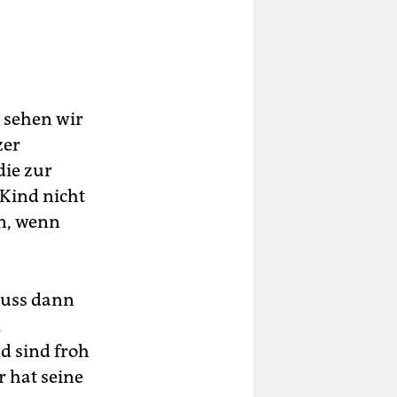
u
 sehen wir
zer
die zur
 Kind nicht
en, wenn
muss dann
d
d sind froh
 hat seine