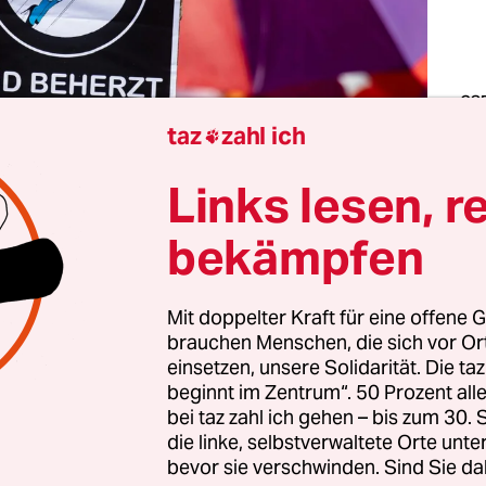
CSD
im 
taz
zahl ich

bed
Men
Reg
Links lesen, r
Fot
Con
bekämpfen
ir stehen uns ratlos gegenüber auf dem nassen As
Mit doppelter Kraft für eine offene G
brandenburgischen Stadt in der Nähe meines Wo
brauchen Menschen, die sich vor O
ie, die Polizistin, die von außerhalb angereist ist,
einsetzen, unsere Solidarität. Die ta
hützen
. Und ich, die Demons­trierende, ein durchn
beginnt im Zentrum“. 50 Prozent a
iges Kind an der Hand, das jetzt gern wieder ins
bei taz zahl ich gehen – bis zum 30
die linke, selbstverwaltete Orte unte
r nicht kann. „Da würde ich jetzt wirklich nicht
bevor sie verschwinden. Sind Sie da
lle“, sagt die Polizistin. Denn „da“, da sind die Naz