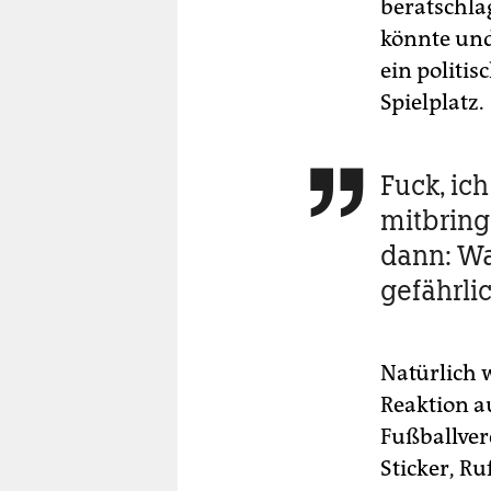
beratschla
könnte und
ein politi
Spielplatz.
Fuck, ich

mitbring
dann: Wa
gefährli
Natürlich 
Reaktion au
Fußballver
Sticker, Ru