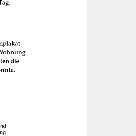
Tag.
nplakat
e Wohnung
ten die
onnte.
und
ung