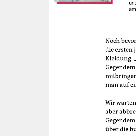
un
am
Noch bevo
die ersten
Kleidung. 
Gegendemo 
mitbringen
man auf ei
Wir warten
aber abbre
Gegendemo 
über die b