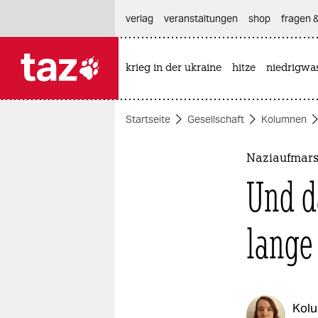
hautnavigation anspringen
hauptinhalt anspringen
footer anspringen
verlag
veranstaltungen
shop
fragen &
krieg in der ukraine
hitze
niedrigwa

taz zahl ich
taz zahl ich
Startseite
Gesellschaft
Kolumnen
themen
politik
Naziaufmars
Und d
öko
gesellschaft
lange
kultur
sport
Kol