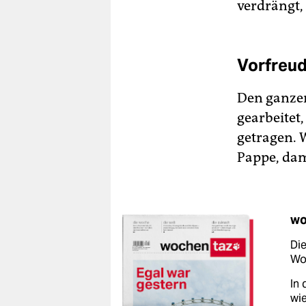
verdrängt,
Vorfreu
Den ganzen
gearbeitet
getragen. 
Pappe, dam
wo
Die
Woc
In 
wie