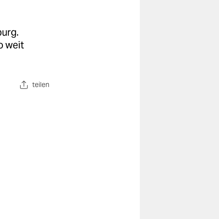
burg.
o weit
teilen