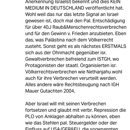
Anerkennung Israels!) bekennt und dies KEIN
MEDIUM IN DEUTSCHLAND veröffentlicht hat.
Wohl weil das nur das letzte Signal an Israel
gewesen ist, doch mal den Pal. Entschädigung
für über 40J Raub&Menschenrechtsverbrechen
und für den Gewinn v. Frieden anzubieten. Eben
das, was Palästina nach dem Völkerrecht
zusteht. Sonst geht es als nächstes ERSTMALS
sich aus der Ohnmacht gegenüber isr.
Gewaltverbrechen befreiend zum ISTGH, wo
Protagonisten der staatl. Organisierten isr.
Völkerrechtsverbrechen wie Nethanjahu wohl
auch für ihre Verbrechen verurteilt werden.
Alles andere wäre Rechtsbeugung nach IGH
Mauer Gutachten 2004.
Aber Israel will mit seinen Verbrechen
fortsetzen und glaubt mit verbr. Repression die
PLO von Anklagen abhalten zu können, eben
wie das Stehlen pal. Steuergelder oder der
Einfluss auf USA/GER&EU, die sogenannten