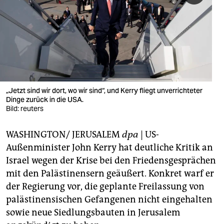
berlin
nord
wahrheit
verlag
verlag
„Jetzt sind wir dort, wo wir sind“, und Kerry fliegt unverrichteter
Dinge zurück in die USA.
veranstaltungen
Bild: reuters
shop
WASHINGTON/ JERUSALEM
dpa
| US-
fragen & hilfe
Außenminister John Kerry hat deutliche Kritik an
Israel wegen der Krise bei den Friedensgesprächen
unterstützen
mit den Palästinensern geäußert. Konkret warf er
der Regierung vor, die geplante Freilassung von
abo
palästinensischen Gefangenen nicht eingehalten
genossenschaft
sowie neue Siedlungsbauten in Jerusalem