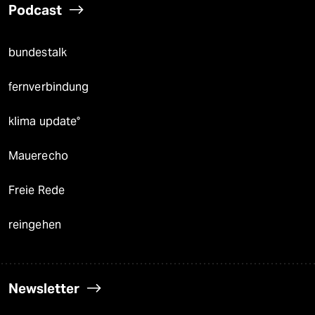
Podcast
bundestalk
fernverbindung
klima update°
Mauerecho
Freie Rede
reingehen
Newsletter