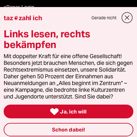
ePaper Login
taz
zahl ich
Gerade nicht

Downloads für Abonnierende
Links lesen, rechts
bekämpfen
© 2026 taz Verlags und Vertriebs GmbH
Alle Rechte vorbehalten. Bei rechtlichen Fragen oder für Genehmigungen
Mit doppelter Kraft für eine offene Gesellschaft!
wenden Sie sich bitte an
lizenzen@taz.de
Besonders jetzt brauchen Menschen, die sich gegen
Rechtsextremismus einsetzen, unsere Solidarität.
Daher gehen 50 Prozent der Einnahmen aus
Feedback
Redaktionsstatut
Kommune-Richtlinien
KI-
Neuanmeldungen an „Alles beginnt im Zentrum“ –
eine Kampagne, die bedrohte linke Kulturzentren
Leitlinie
Informant
Datenschutz
Impressum
AGB
und Jugendorte unterstützt. Sind Sie dabei?
Seitenwende
Einwilligungen widerrufen (Ads)

Ja, ich will
Schon dabei!