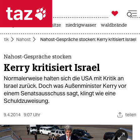

taz zahl ich
krieg in der ukraine
hitze
niedrigwasser
waldbrände

taz zahl ich
olitik
Nahost
Nahost-Gespräche stocken: Kerry kritisiert Israel
taz zahl ich
themen
Nahost-Gespräche stocken
Kerry kritisiert Israel
politik
Normalerweise halten sich die USA mit Kritik an
öko
Israel zurück. Doch was Außenminister Kerry vor
einem Senatsausschuss sagt, klingt wie eine
gesellschaft
Schuldzuweisung.
kultur
9.4.2014
9:07 Uhr
teilen
sport