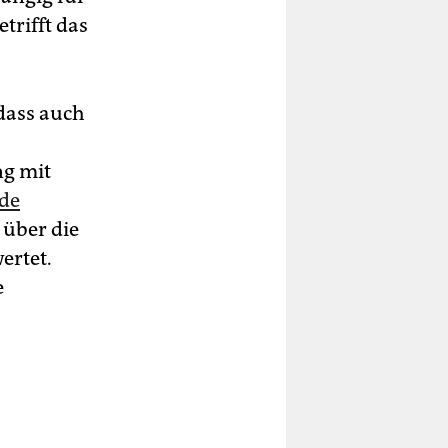
trifft das
 dass auch
g mit
nde
 über die
ertet.
e