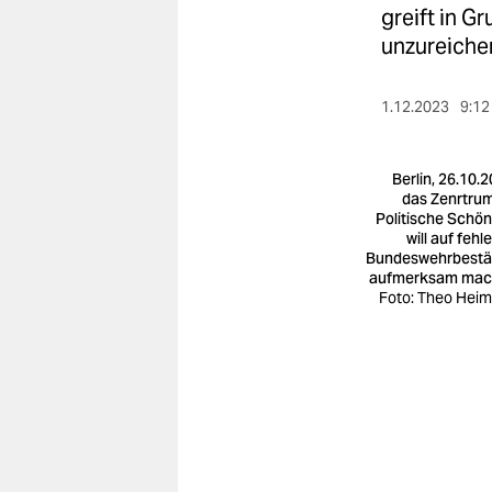
berlin
greift in G
unzureiche
nord
wahrheit
1.12.2023
9:12
verlag
Berlin, 26.10.2
verlag
das Zenrtrum
Politische Schön
veranstaltungen
will auf fehl
Bundeswehrbest
shop
aufmerksam mac
Foto: Theo Hei
fragen & hilfe
unterstützen
abo
genossenschaft