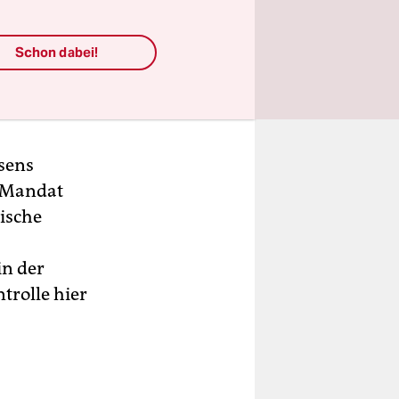
hen
Schon dabei!
sche
sierten
Dienste und
sens
s Mandat
rische
in der
rolle hier