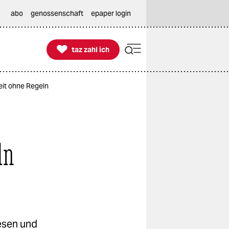
abo
genossenschaft
epaper login

taz zahl ich
taz zahl ich
it ohne Regeln
ln
esen und