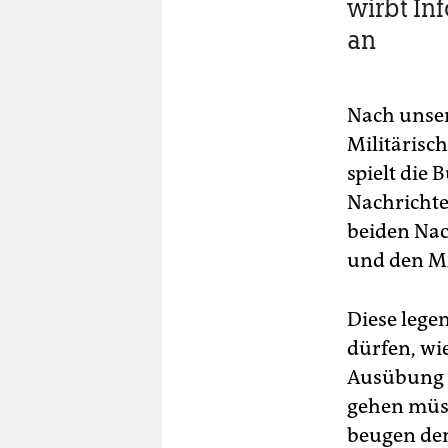
wirbt In­
an
Nach unsere
Militärisc
spielt die
Nachrichte
beiden Nac
und den MAD
Diese lege
dürfen, wi
Ausübung k
gehen müsst
beugen de