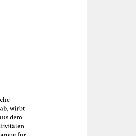
sche
ab, wirbt
 aus dem
tivitäten
rangig für