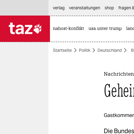
hautnavigation anspringen
hauptinhalt anspringen
footer anspringen
verlag
veranstaltungen
shop
fragen &
nahost-konflikt
usa unter trump
lan

taz zahl ich
taz zahl ich
Startseite
Politik
Deutschland
B
themen
politik
Nachrichten
öko
Gehei
gesellschaft
kultur
Gastkommen
sport
Die Bundes