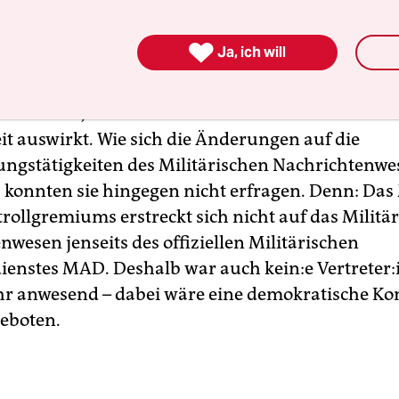
urde das in der jährlich stattfindenden öffentlic

Ja, ich will
der Nachrichtendienste durch
das Parlamentari
remium
am 16. Oktober. Die Abgeordneten interes
ders dafür, wie sich Scholz’ Zeitenwende auf die 
it auswirkt. Wie sich die Änderungen auf die
gstätigkeiten des Militärischen Nachrichtenwe
 konnten sie hingegen nicht erfragen. Denn: Da
rollgremiums erstreckt sich nicht auf das Militä
wesen jenseits des offiziellen Militärischen
nstes MAD. Deshalb war auch kei­n:e Ver­tre­te­r:
 anwesend – dabei wäre eine demokratische Kont
eboten.