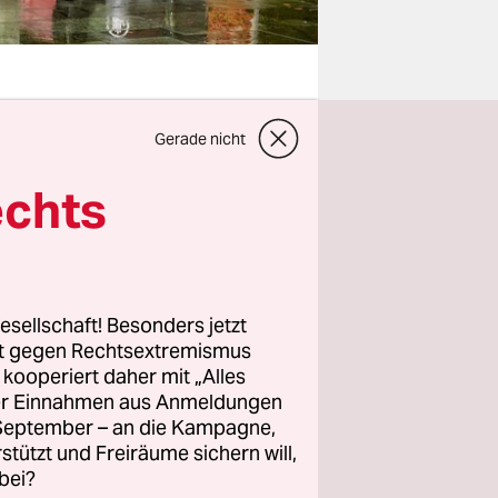
Gerade nicht
wehr ins
echts
ie
. Seltener
esellschaft! Besonders jetzt
 immer
rt gegen Rechtsextremismus
z kooperiert daher mit „Alles
ller Einnahmen aus Anmeldungen
 haben,
. September – an die Kampagne,
ratisch
rstützt und Freiräume sichern will,
bei?