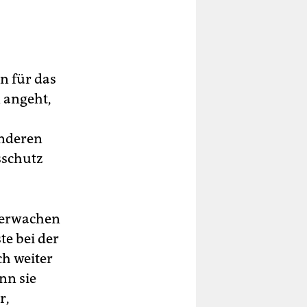
en für das
 angeht,
anderen
sschutz
überwachen
te bei der
ch weiter
nn sie
r,