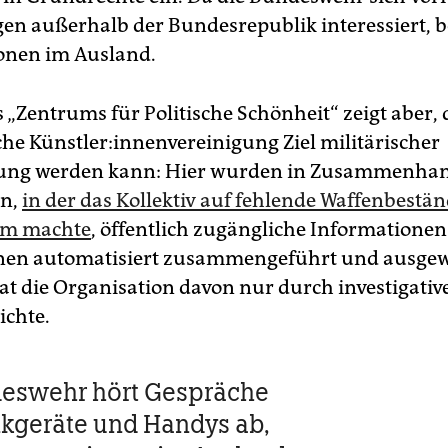
n außerhalb der Bundesrepublik interessiert, be
onen im Ausland.
s „Zentrums für Politische Schönheit“ zeigt aber,
e Künst­le­r:in­nen­ver­ei­ni­gung Ziel militärischer
ng werden kann: Hier wurden in Zusammenhan
on,
in der das Kollektiv auf fehlende Waffenbestä
am machte
, öffentlich zugängliche Informationen
t:in­nen automatisiert zusammengeführt und ausgew
at die Organisation davon nur durch investigativ
chte.
deswehr hört Gespräche
kgeräte und Handys ab,