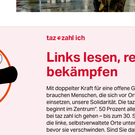
taz
zahl ich

Bundeskanzler Olaf Scholz im Februar 2022 seine
tenwende-Rede hielt, katapultierte er die Bundes
Links lesen, r
trum der Aufmerksamkeit. Seitdem wird in der
bekämpfen
keit detailliert über das Beschaffungswesen und d
eitschaft von Panzern und Funkgeräten diskutiert
rt werden hingegen die Aufklärungs- und
Mit doppelter Kraft für eine offene G
ngsfähigkeiten der Bundeswehr – obwohl diese
brauchen Menschen, die sich vor O
einsetzen, unsere Solidarität. Die ta
werden. Ausgespart bleibt dabei nicht nur, welche
beginnt im Zentrum“. 50 Prozent a
en die Streitkräfte in diesem Bereich schon jetzt
bei taz zahl ich gehen – bis zum 30
ch, inwieweit diese Aktivitäten überhaupt demok
die linke, selbstverwaltete Orte unte
nd kontrolliert werden.
bevor sie verschwinden. Sind Sie da