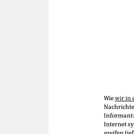
Wie
wir in
Nachrichte
In­for­man
Internet sy
greifen ti