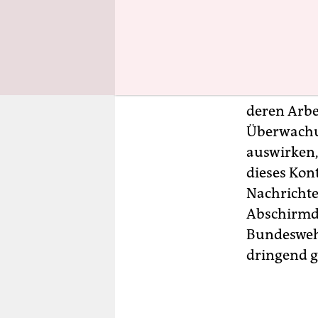
Deutlich w
Anhörung 
Kontrollg
sich beson
deren Arbe
Überwachun
auswirken,
dieses Kont
Nachrichten
Abschirmdie
Bundeswehr
dringend g