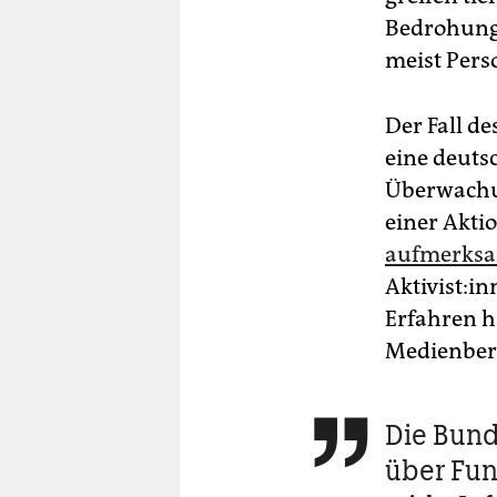
Bedrohunge
meist Pers
Der Fall de
eine deutsch
Überwachu
einer Akti
aufmerks
Ak­ti­vis­
Erfahren h
Medienberi
Die Bun

über Fun