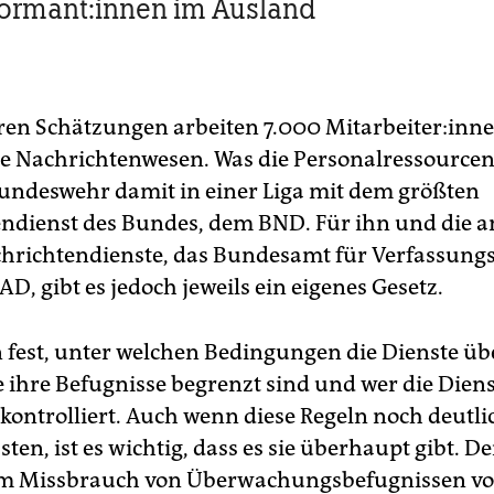
for­man­t:in­nen im Ausland
n Schätzungen arbeiten 7.000 Mit­ar­bei­te­r:in­n
he Nachrichtenwesen. Was die Personalressourcen
 Bundeswehr damit in einer Liga mit dem größten
ndienst des Bundes, dem BND. Für ihn und die 
hrichtendienste, das Bundesamt für Verfassung
, gibt es jedoch jeweils ein eigenes Gesetz.
n fest, unter welchen Bedingungen die Dienste 
e ihre Befugnisse begrenzt sind und wer die Diens
ontrolliert. Auch wenn diese Regeln noch deutli
en, ist es wichtig, dass es sie überhaupt gibt. De
m Missbrauch von Überwachungsbefugnissen vo