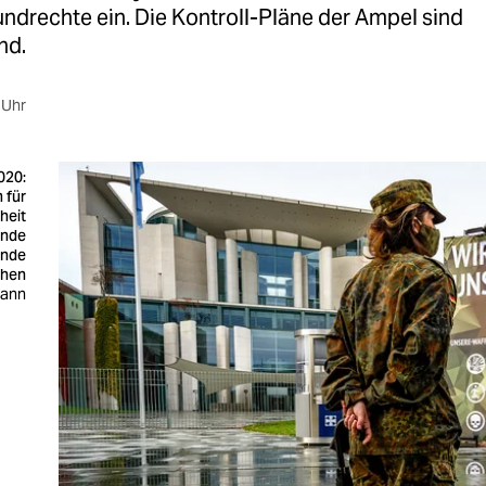
rundrechte ein. Die Kontroll-Pläne der Ampel sind
nd.
 Uhr
020:
 für
heit
ende
ände
hen
mann