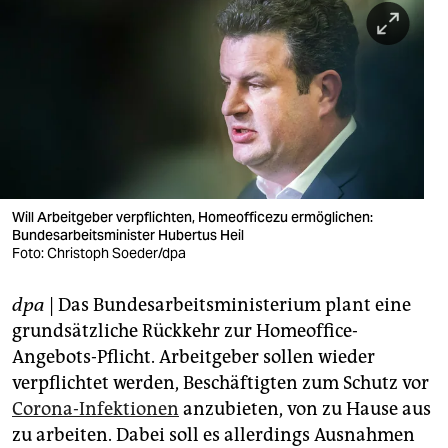
berlin
nord
wahrheit
verlag
verlag
veranstaltungen
Will Arbeitgeber verpflichten, Homeofficezu ermöglichen:
Bundesarbeitsminister Hubertus Heil
shop
Foto: Christoph Soeder/dpa
fragen & hilfe
dpa
| Das Bundesarbeitsministerium plant eine
grundsätzliche Rückkehr zur Homeoffice-
unterstützen
Angebots-Pflicht. Arbeitgeber sollen wieder
abo
verpflichtet werden, Beschäftigten zum Schutz vor
Corona-Infektionen
anzubieten, von zu Hause aus
genossenschaft
zu arbeiten. Dabei soll es allerdings Ausnahmen