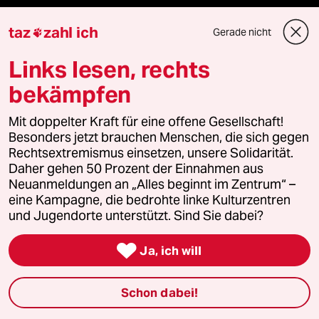
Die Seitenwende
taz
zahl ich
Gerade nicht

Stellen
Links lesen, rechts
bekämpfen
Presse
Mit doppelter Kraft für eine offene Gesellschaft!
Besonders jetzt brauchen Menschen, die sich gegen
Rechtsextremismus einsetzen, unsere Solidarität.
Unterstützen
Daher gehen 50 Prozent der Einnahmen aus
Neuanmeldungen an „Alles beginnt im Zentrum“ –
eine Kampagne, die bedrohte linke Kulturzentren
abo
und Jugendorte unterstützt. Sind Sie dabei?
genossenschaft

Ja, ich will
taz zahl ich
Schon dabei!
recherchefonds ausland