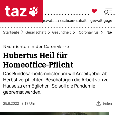

taz zahl ich
hitze
surfen
landtagswahl in sachsen-anhalt
gewalt gegen

taz zahl ich
Startseite
Gesellschaft
Gesundheit
Coronavirus
Nachr
taz zahl ich
themen
Nachrichten in der Coronakrise
Hubertus Heil für
politik
Homeoffice-Pflicht
öko
Das Bundesarbeitsministerium will Arbeitgeber ab
Herbst verpflichten, Beschäftigen die Arbeit von zu
gesellschaft
Hause zu ermöglichen. So soll die Pandemie
gebremst werden.
kultur
sport
25.8.2022
9:17 Uhr
teilen