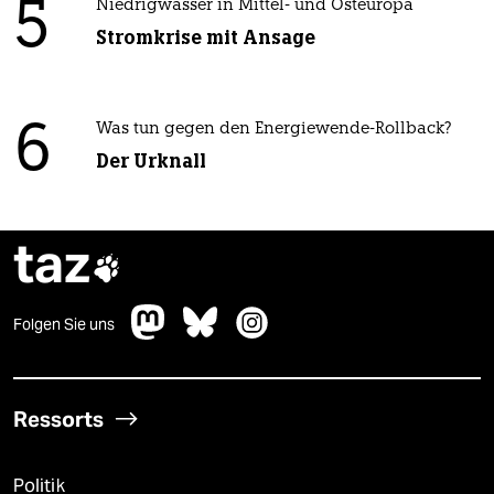
5
Niedrigwasser in Mittel- und Osteuropa
Stromkrise mit Ansage
6
Was tun gegen den Energiewende-Rollback?
Der Urknall
taz

Folgen Sie uns
Ressorts
Politik