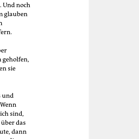
. Und noch
hm glauben
n
fern.
ber
 geholfen,
en sie
s und
. Wenn
ich sind,
 über das
Gute, dann