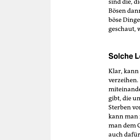
sind die, 
Bösen dann
böse Dinge
geschaut, w
Solche L
Klar, kann
verzeihen.
miteinande
gibt, die u
Sterben vo
kann man n
man dem Gu
auch dafür