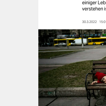
berlin
einiger Le
verstehen i
nord
wahrheit
30.3.2022
15:0
verlag
verlag
veranstaltungen
shop
fragen & hilfe
unterstützen
abo
genossenschaft