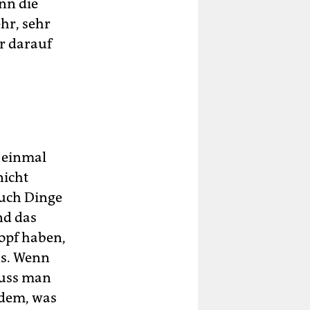
enn die
hr, sehr
r darauf
 einmal
nicht
auch Dinge
nd das
Kopf haben,
ns. Wenn
muss man
 dem, was