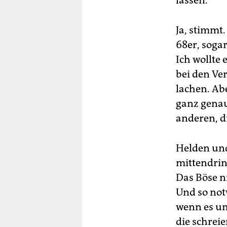
lassen.
Ja, stimmt.
68er, sogar
Ich wollte
bei den Ve
lachen. Ab
ganz genau 
anderen, d
Helden und
mittendrin
Das Böse ni
Und so not
wenn es um
die schreie