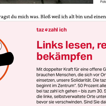
Fot
fragst du mich was. Bloß weil ich alt bin und ein
her habe, heißt das nicht, dass ich die Welt bess
taz
zahl ich
s du. Höchstens, dass ich mehr darüber weiß, war

 die Welt zu verstehen.
Links lesen, r
ill mich nicht drücken. Es gibt da so ein Minigedi
bekämpfen
er, den kennst du ja. „Es gibt nicht Gutes. Außer
inem Punkt dazwischen.
Mit doppelter Kraft für eine offene G
brauchen Menschen, die sich vor O
einsetzen, unsere Solidarität. Die ta
rt nicht zu den Guten,
beginnt im Zentrum“. 50 Prozent a
 jeden Tag, jede Stunde
bei taz zahl ich gehen – bis zum 30
die linke, selbstverwaltete Orte unte
den, das Gute zu tun
bevor sie verschwinden. Sind Sie da