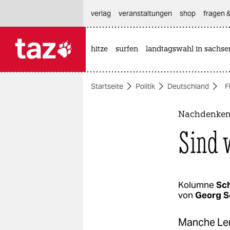
hautnavigation anspringen
hauptinhalt anspringen
footer anspringen
verlag
veranstaltungen
shop
fragen &
hitze
surfen
landtagswahl in sachse

taz zahl ich
taz zahl ich
Startseite
Politik
Deutschland
F
themen
politik
Nachdenken 
Sind 
öko
gesellschaft
kultur
Kolumne
Sc
von
Georg S
sport
Manche Leu