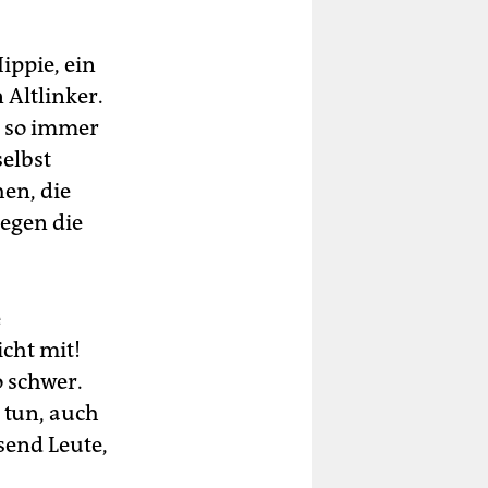
ippie, ein
 Altlinker.
h so immer
elbst
en, die
gegen die
e
cht mit!
o schwer.
 tun, auch
send Leute,