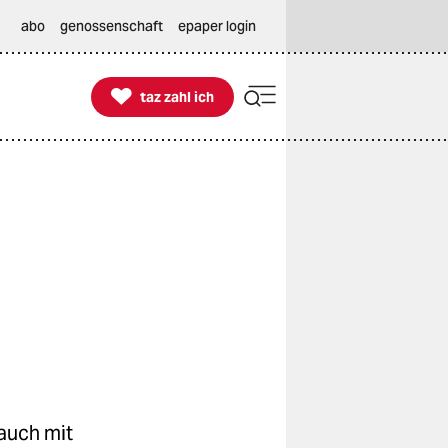
abo
genossenschaft
epaper login

taz zahl ich
taz zahl ich
auch mit