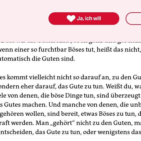
ßt? Vielleicht so: Es gibt Leute, die etwas Gutes t

Ja, ich will
t, dass alle drumherum die Guten sind. Es kann so
ute, die auf die zeigen, die etwas Gutes tun, und 
! Dass wir die Guten sind“, eben ganz und gar kei
enn einer so furchtbar Böses tut, heißt das nicht,
tomatisch die Guten sind.
 es kommt vielleicht nicht so darauf an, zu den G
ondern eher darauf, das Gute zu tun. Weißt du, w
ele von denen, die böse Dinge tun, sind überzeugt
as Gutes machen. Und manche von denen, die un
gehören wollen, sind bereit, etwas Böses zu tun, 
raft werden. Man „gehört“ nicht zu den Guten, 
entscheiden, das Gute zu tun, oder wenigstens da