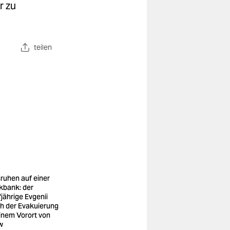
r zu
teilen
ruhen auf einer
kbank: der
fjährige Evgenii
h der Evakuierung
einem Vorort von
w