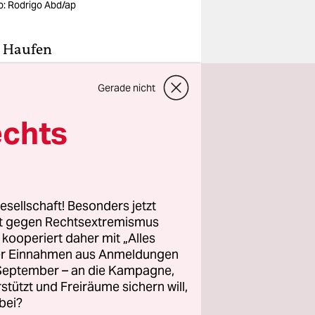
o: Rodrigo Abd/ap
en Haufen
er verstehe
Gerade nicht
um es so
echts
cht von
 man tut
esellschaft! Besonders jetzt
rt gegen Rechtsextremismus
z kooperiert daher mit „Alles
ller Einnahmen aus Anmeldungen
. September – an die Kampagne,
rstützt und Freiräume sichern will,
bei?