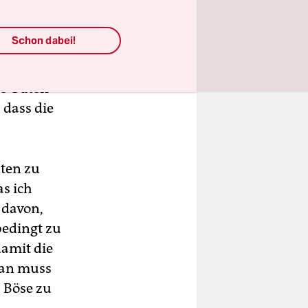
un. Aber das
Schon dabei!
gar sein,
sagen: „Da
ne Guten
 dass die
uten zu
as ich
 davon,
bedingt zu
damit die
man muss
s Böse zu