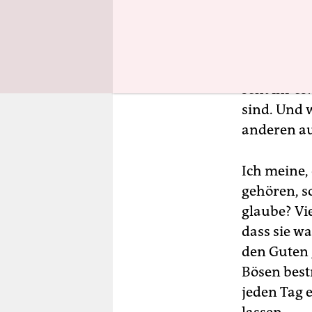
Was das hei
heißt nich
dass die Le
seht ihr es
sind. Und w
anderen au
Ich meine,
gehören, s
glaube? Vi
dass sie w
den Guten 
Bösen best
jeden Tag 