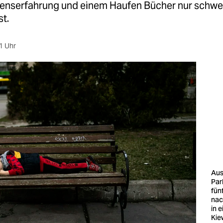
benserfahrung und einem Haufen Bücher nur schwe
st.
1 Uhr
Aus
Par
fün
nac
in 
Kie