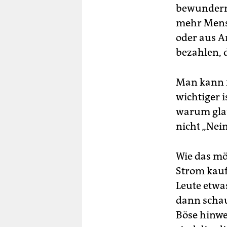
bewundern,
mehr Mensc
oder aus A
bezahlen, 
Man kann f
wichtiger 
warum glau
nicht „Nein
Wie das mö
Strom kauf
Leute etwas
dann schau
Böse hinwe