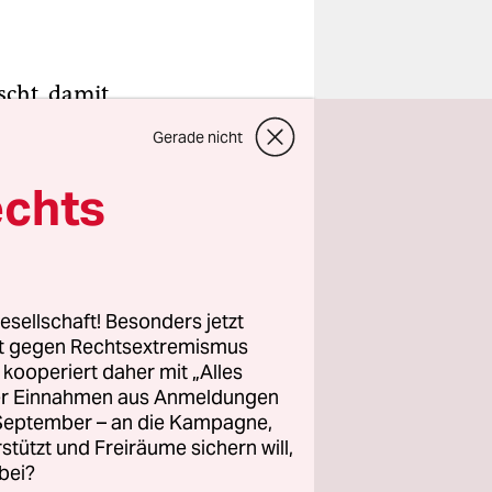
scht, damit
n man
Gerade nicht
n lang
den ihren
echts
tivist
974, starb
esellschaft! Besonders jetzt
rt gegen Rechtsextremismus
z kooperiert daher mit „Alles
ttchen“
ller Einnahmen aus Anmeldungen
n. Selbst
. September – an die Kampagne,
rstützt und Freiräume sichern will,
bei?