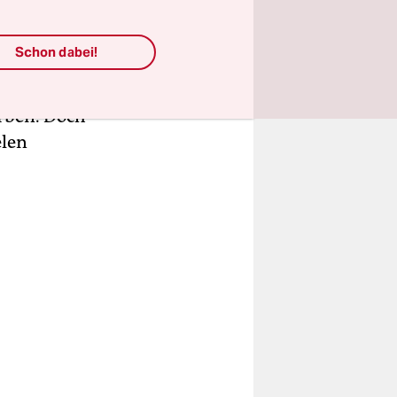
chreibt.
Schon dabei!
en machten
arben. Doch
elen