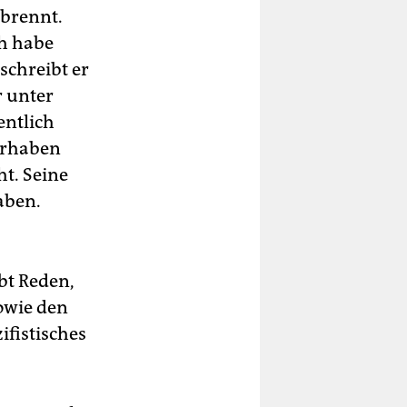
rbrennt.
ch habe
schreibt er
r unter
entlich
orhaben
t. Seine
aben.
ibt Reden,
owie den
ifistisches