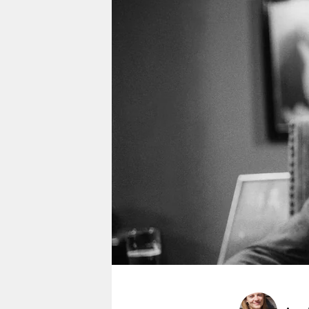
berlin
nord
wahrheit
verlag
verlag
veranstaltungen
shop
fragen & hilfe
unterstützen
abo
genossenschaft