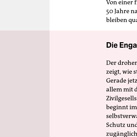
Von einer f
50 Jahre n
bleiben qu
Die Enga
Der drohe
zeigt, wie
Gerade jet
allem mit d
Zivilgesell
beginnt im
selbstverw
Schutz und 
zugänglich