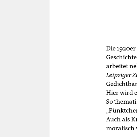
Die 1920er 
Geschichte
arbeitet ne
Leipziger Z
Gedichtbän
Hier wird e
So thematis
„Pünktchen
Auch als Kr
moralisch 