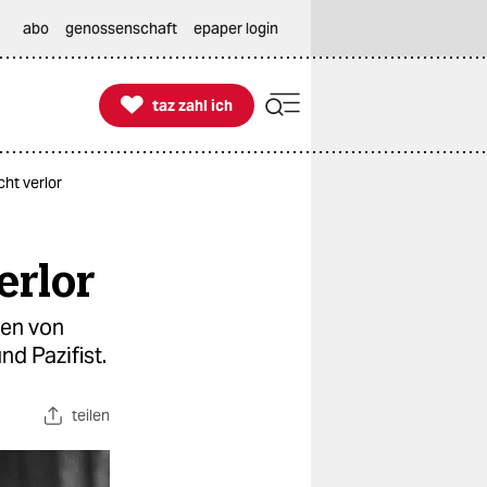
abo
genossenschaft
epaper login

taz zahl ich
taz zahl ich
cht verlor
erlor
nen von
nd Pazifist.
teilen