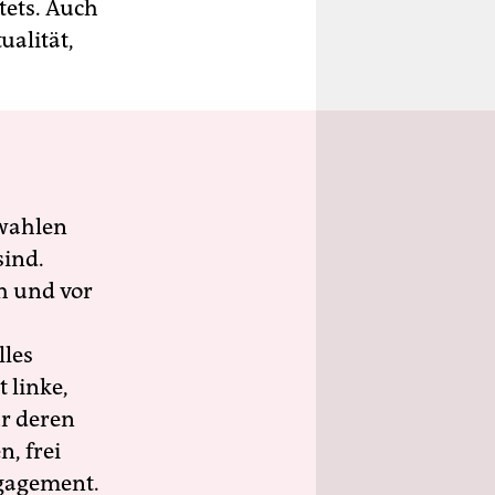
tets. Auch
ualität,
wahlen
sind.
h und vor
lles
 linke,
ür deren
n, frei
ngagement.