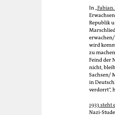
In
„Fabian.
Erwachsene
Republik u
Marschlied
erwachen/D
wird komme
zu machen!
Feind der N
nicht, blei
Sachsen/ Mi
in Deutsch
verdorrt“, 
1933 steht
Nazi-Stude