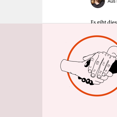
Aus 
epaper login
Es gibt di
sie einem 
irgendwann
begleiten.
Humor bewa
Erich Kästn
er.
Den meiste
Verfilmung
oder „Emil
wuchs er, 
kleinbürge