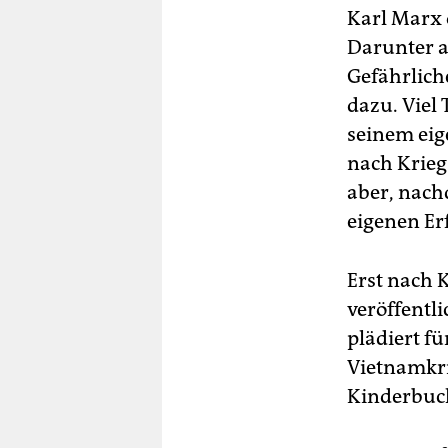
Karl Marx 
Darunter a
Gefährliche
dazu. Viel 
seinem eig
nach Krieg
aber, nach
eigenen Er
Erst nach 
veröffentli
plädiert f
Vietnamkrie
Kinderbuc