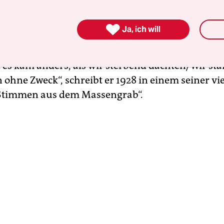
 endete seine Kindheit, wie er in seinem
phischen Roman „Als ich ein kleiner Junge war“ s

Ja, ich will
ärdienst 1917 und der Tod vieler Klassenkamerad
m Pazifisten: „Da liegen wir, den toten Mund voll
es kam anders, als wir sterbend dachten/Wir st
 ohne Zweck“, schreibt er 1928 in einem seiner vi
„Stimmen aus dem Massengrab“.