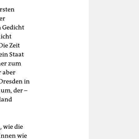
ersten
er
m Gedicht
icht
ie Zeit
in Staat
ner zum
r aber
 Dresden in
aum, der –
hland
n
, wie die
rInnen wie