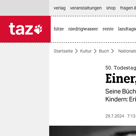
hautnavigation anspringen
hauptinhalt anspringen
footer anspringen
verlag
veranstaltungen
shop
fragen &
hitze
niedrigwasser
rente
landtags

taz zahl ich
taz zahl ich
Startseite
Kultur
Buch
National
themen
politik
50. Todestag
Einer
öko
Seine Büch
gesellschaft
Kindern: Er
kultur
29.7.2024
7:13
sport