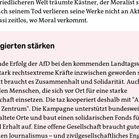
riedlicheren Welt träumte Kästner, der Moralist s
ach seinem Tod verlieren seine Werke nicht an Akt
asi zeitlos, wo Moral verkommt.
gierten stärken
nde Erfolg der AfD bei den kommenden Landtags
 stark rechtsextreme Kräfte inzwischen geworden 
zt braucht es Zusammenhalt und Solidarität. Auc
en Menschen, die sich vor Ort für eine starke
schaft einsetzen. Die taz kooperiert deshalb mit "A
 Zentrum". Die Kampagne unterstützt bundesweit
altete Orte und baut einen solidarischen Fonds f
Erhalt auf. Eine offene Gesellschaft braucht gute
en Journalismus – und zivilgesellschaftliches E