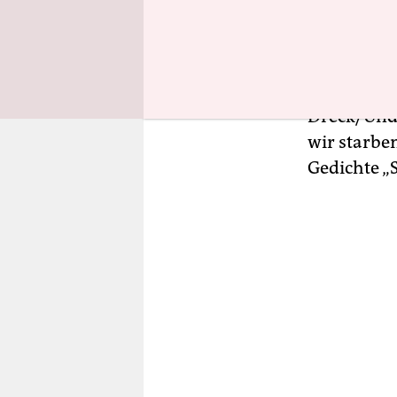
Weltkrieges
autobiogra
Sein Milit
Kästner zu
Dreck/Und 
wir starben
Gedichte 