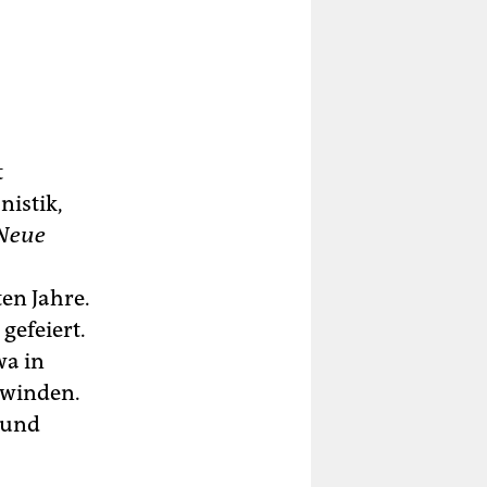
t
nistik,
Neue
en Jahre.
gefeiert.
wa in
rwinden.
h und