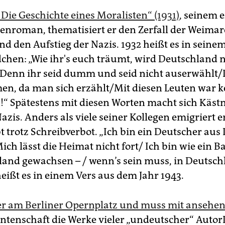
 Die Geschichte eines Moralisten“ (1931)
, seinem 
nroman, thematisiert er den Zerfall der Weimar
nd den Aufstieg der Nazis. 1932 heißt es in seine
chen: „Wie ihr's euch träumt, wird Deutschland n
enn ihr seid dumm und seid nicht auserwählt/D
n, da man sich erzählt/Mit diesen Leuten war ke
“ Spätestens mit diesen Worten macht sich Käst
azis. Anders als viele seiner Kollegen emigriert e
bt trotz Schreibverbot. „Ich bin ein Deutscher aus
ch lässt die Heimat nicht fort/ Ich bin wie ein B
land gewachsen – / wenn’s sein muss, in Deutsc
heißt es in einem Vers aus dem Jahr 1943.
 er am Berliner Opernplatz und muss mit ansehe
ntenschaft die Werke vieler „undeutscher“ Auto