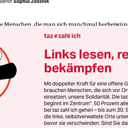
Berlin
Sophia Zessnik
ese Menschen, die man sich manchmal herbeiwün
mit ihren Worten Trost spenden, deren Weisheite
taz
zahl ich

 aufschnappt und die einen unbewusst ein Lebe
 Menschen, die sich auch in den dunkelsten Stun
Links lesen, r
hren. Der Schriftsteller, Dichter und Friedensak
bekämpfen
er war so ein Mensch. Vor 50 Jahren, am 29. Juli 1
Mit doppelter Kraft für eine offene G
brauchen Menschen, die sich vor O
n wohl als Autor von Kinderbüchern und deren
einsetzen, unsere Solidarität. Die ta
en bekannt, prägte Kästner mit „Das doppelte Lo
beginnt im Zentrum“. 50 Prozent a
 und die Detektive“ Generationen kleiner Mensche
bei taz zahl ich gehen – bis zum 30
1899 in Dresden geboren, als Einzelkind in
die linke, selbstverwaltete Orte unte
bevor sie verschwinden. Sind Sie da
rlichen Verhältnissen auf. Mit Beginn des Ersten