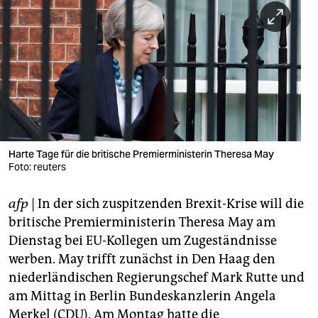
berlin
nord
wahrheit
verlag
verlag
veranstaltungen
Harte Tage für die britische Premierministerin Theresa May
Foto: reuters
shop
afp
| In der sich zuspitzenden Brexit-Krise will die
fragen & hilfe
britische Premierministerin Theresa May am
unterstützen
Dienstag bei EU-Kollegen um Zugeständnisse
werben. May trifft zunächst in Den Haag den
abo
niederländischen Regierungschef Mark Rutte und
genossenschaft
am Mittag in Berlin Bundeskanzlerin Angela
Merkel (CDU). Am Montag hatte die