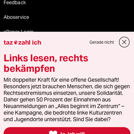
Feedback
Aboservice
ePaper Login
taz
zahl ich
Gerade nicht

Downloads für Abonnierende
Links lesen, rechts
bekämpfen
© 2026 taz Verlags und Vertriebs GmbH
Mit doppelter Kraft für eine offene Gesellschaft!
Alle Rechte vorbehalten. Bei rechtlichen Fragen oder für Genehmigungen
wenden Sie sich bitte an
lizenzen@taz.de
Besonders jetzt brauchen Menschen, die sich gegen
Rechtsextremismus einsetzen, unsere Solidarität.
Daher gehen 50 Prozent der Einnahmen aus
Feedback
Redaktionsstatut
Kommune-Richtlinien
KI-
Neuanmeldungen an „Alles beginnt im Zentrum“ –
eine Kampagne, die bedrohte linke Kulturzentren
Leitlinie
Informant
Datenschutz
Impressum
AGB
und Jugendorte unterstützt. Sind Sie dabei?
Seitenwende
Einwilligungen widerrufen (Ads)

Ja, ich will