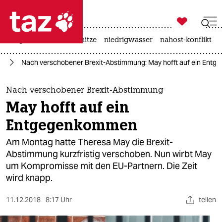

taz zahl ich
krieg in der ukraine
hitze
niedrigwasser
nahost-konflikt

taz zahl ich
it
Nach verschobener Brexit-Abstimmung: May hofft auf ein Ent
taz zahl ich
themen
Nach verschobener Brexit-Abstimmung
May hofft auf ein
politik
Entgegenkommen
öko
Am Montag hatte Theresa May die Brexit-
Abstimmung kurzfristig verschoben. Nun wirbt May
gesellschaft
um Kompromisse mit den EU-Partnern. Die Zeit
wird knapp.
kultur
sport
11.12.2018
8:17 Uhr
teilen