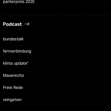
panterpreis 2026
Podcast
bundestalk
fernverbindung
klima update°
Mauerecho
Freie Rede
reingehen