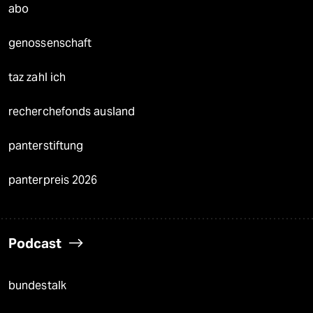
abo
genossenschaft
taz zahl ich
recherchefonds ausland
panterstiftung
panterpreis 2026
Podcast
bundestalk