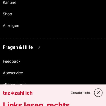
Kantine
Shop
Anzeigen
Fragen & Hilfe
Feedback
Aboservice
ePaper Login
taz
zahl ich
Gerade nicht

Downloads für Abonnierende
Links lesen, rechts