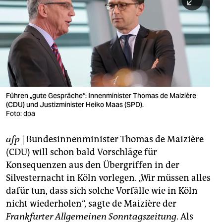
berlin
nord
wahrheit
verlag
verlag
Führen „gute Gespräche“: Innenminister Thomas de Maizière
(CDU) und Justizminister Heiko Maas (SPD).
veranstaltungen
Foto: dpa
shop
afp
| Bundesinnenminister Thomas de Maizière
fragen & hilfe
(CDU) will schon bald Vorschläge für
unterstützen
Konsequenzen aus den Übergriffen in der
Silvesternacht in Köln vorlegen. „Wir müssen alles
abo
dafür tun, dass sich solche Vorfälle wie in Köln
nicht wiederholen“, sagte de Maizière der
genossenschaft
Frankfurter Allgemeinen Sonntagszeitung
. Als