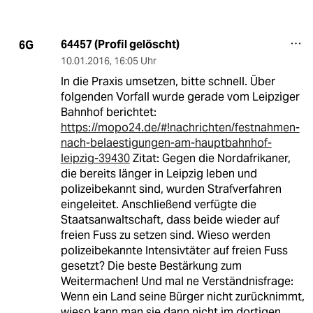
64457 (Profil gelöscht)
6G
10.01.2016
,
16:05 Uhr
In die Praxis umsetzen, bitte schnell. Über
folgenden Vorfall wurde gerade vom Leipziger
Bahnhof berichtet:
https://mopo24.de/#!nachrichten/festnahmen-
nach-belaestigungen-am-hauptbahnhof-
leipzig-39430
Zitat: Gegen die Nordafrikaner,
die bereits länger in Leipzig leben und
polizeibekannt sind, wurden Strafverfahren
eingeleitet. Anschließend verfügte die
Staatsanwaltschaft, dass beide wieder auf
freien Fuss zu setzen sind. Wieso werden
polizeibekannte Intensivtäter auf freien Fuss
gesetzt? Die beste Bestärkung zum
Weitermachen! Und mal ne Verständnisfrage:
Wenn ein Land seine Bürger nicht zurücknimmt,
wieso kann man sie dann nicht im dortigen