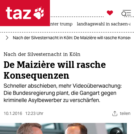

taz zahl ich
nahost-konflikt
usa unter trump
landtagswahl in sachsen-an

taz zahl ich
ht
Nach der Silvesternacht in Köln: De Maizière will rasche Konse
taz zahl ich
themen
Nach der Silvesternacht in Köln
De Maizière will rasche
politik
Konsequenzen
öko
Schneller abschieben, mehr Videoüberwachung:
Die Bundesregierung plant, die Gangart gegen
gesellschaft
kriminelle Asylbewerber zu verschärfen.
kultur
10.1.2016
12:23 Uhr
teilen
sport