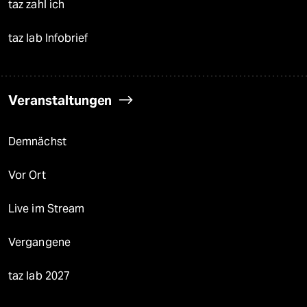
taz zahl ich
taz lab Infobrief
Veranstaltungen
Demnächst
Vor Ort
Live im Stream
Vergangene
taz lab 2027