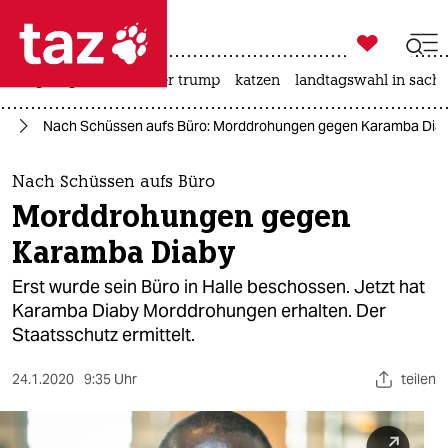

taz zahl ich
bergsteigen
usa unter trump
katzen
landtagswahl in sachs

taz zahl ich
us
Nach Schüssen aufs Büro: Morddrohungen gegen Karamba Dia
taz zahl ich
themen
Nach Schüssen aufs Büro
Morddrohungen gegen
politik
Karamba Diaby
öko
Erst wurde sein Büro in Halle beschossen. Jetzt hat
Karamba Diaby Morddrohungen erhalten. Der
gesellschaft
Staatsschutz ermittelt.
kultur
24.1.2020
9:35 Uhr
teilen
sport