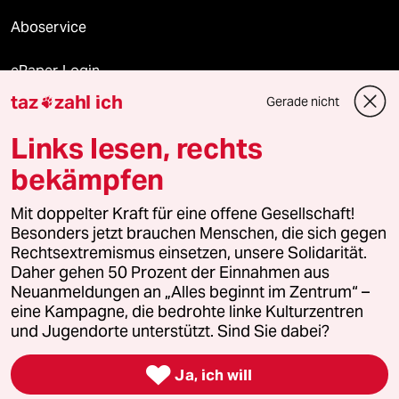
Aboservice
ePaper Login
taz
zahl ich
Gerade nicht

Downloads für Abonnierende
Links lesen, rechts
bekämpfen
© 2026 taz Verlags und Vertriebs GmbH
Alle Rechte vorbehalten. Bei rechtlichen Fragen oder für Genehmigungen
Mit doppelter Kraft für eine offene Gesellschaft!
wenden Sie sich bitte an
lizenzen@taz.de
Besonders jetzt brauchen Menschen, die sich gegen
Rechtsextremismus einsetzen, unsere Solidarität.
Daher gehen 50 Prozent der Einnahmen aus
Feedback
Redaktionsstatut
Kommune-Richtlinien
KI-
Neuanmeldungen an „Alles beginnt im Zentrum“ –
eine Kampagne, die bedrohte linke Kulturzentren
Leitlinie
Informant
Datenschutz
Impressum
AGB
und Jugendorte unterstützt. Sind Sie dabei?
Seitenwende
Einwilligungen widerrufen (Ads)

Ja, ich will