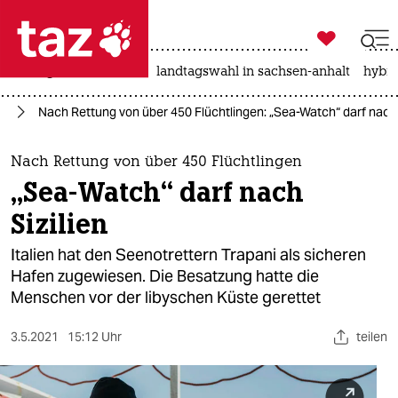

taz zahl ich
niedrigwasser
rente
landtagswahl in sachsen-anhalt
hybri

taz zahl ich
ht
Nach Rettung von über 450 Flüchtlingen: „Sea-Watch“ darf nach 
taz zahl ich
themen
Nach Rettung von über 450 Flüchtlingen
„Sea-Watch“ darf nach
politik
Sizilien
öko
Italien hat den Seenotrettern Trapani als sicheren
Hafen zugewiesen. Die Besatzung hatte die
gesellschaft
Menschen vor der libyschen Küste gerettet
kultur
3.5.2021
15:12 Uhr
teilen
sport