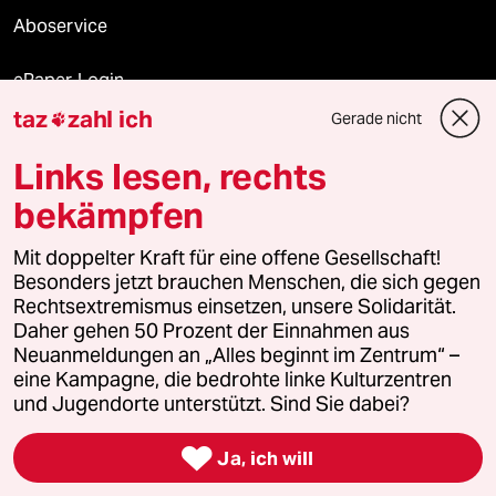
Aboservice
ePaper Login
taz
zahl ich
Gerade nicht

Downloads für Abonnierende
Links lesen, rechts
bekämpfen
© 2026 taz Verlags und Vertriebs GmbH
Alle Rechte vorbehalten. Bei rechtlichen Fragen oder für Genehmigungen
Mit doppelter Kraft für eine offene Gesellschaft!
wenden Sie sich bitte an
lizenzen@taz.de
Besonders jetzt brauchen Menschen, die sich gegen
Rechtsextremismus einsetzen, unsere Solidarität.
Daher gehen 50 Prozent der Einnahmen aus
Feedback
Redaktionsstatut
Kommune-Richtlinien
KI-
Neuanmeldungen an „Alles beginnt im Zentrum“ –
eine Kampagne, die bedrohte linke Kulturzentren
Leitlinie
Informant
Datenschutz
Impressum
AGB
und Jugendorte unterstützt. Sind Sie dabei?
Seitenwende
Einwilligungen widerrufen (Ads)

Ja, ich will