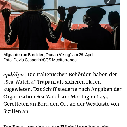
berlin
nord
wahrheit
verlag
verlag
Migranten an Bord der „Ocean Viking“ am 29. April
Foto: Flavio Gasperini/SOS Mediterranee
veranstaltungen
shop
epd/dpa
| Die italienischen Behörden haben der
„
Sea-Watch 4
“ Trapani als sicheren Hafen
fragen & hilfe
zugewiesen. Das Schiff steuerte nach Angaben der
unterstützen
Organisation Sea-Watch am Montag mit 455
Geretteten an Bord den Ort an der Westküste von
abo
Sizilien an.
genossenschaft