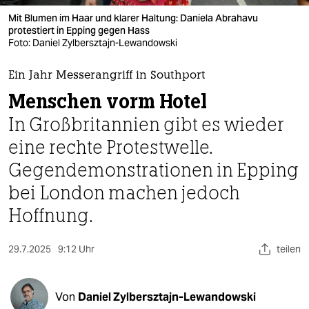
berlin
Mit Blumen im Haar und klarer Haltung: Daniela Abrahavu
nord
protestiert in Epping gegen Hass
Foto: Daniel Zylbersztajn-Lewandowski
wahrheit
Ein Jahr Messerangriff in Southport
verlag
Menschen vorm Hotel
In Großbritannien gibt es wieder
verlag
eine rechte Protestwelle.
veranstaltungen
Gegendemonstrationen in Epping
shop
bei London machen jedoch
fragen & hilfe
Hoffnung.
unterstützen
29.7.2025
9:12 Uhr
teilen
abo
genossenschaft
Von
Daniel Zylbersztajn-Lewandowski