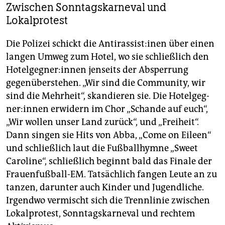
Zwischen Sonntagskarneval und
Lokalprotest
Die Polizei schickt die An­ti­ras­sis­t:i­nen über einen
langen Umweg zum Hotel, wo sie schließlich den
Ho­tel­geg­ne­r:in­nen jenseits der Absperrung
gegenüberstehen. „Wir sind die Community, wir
sind die Mehrheit“, skandieren sie. Die Ho­tel­geg­
ne­r:in­nen erwidern im Chor „Schande auf euch“,
„Wir wollen unser Land zurück“, und „Freiheit“.
Dann singen sie Hits von Abba, „Come on Eileen“
und schließlich laut die Fußballhymne „Sweet
Caroline“, schließlich beginnt bald das Finale der
Frauenfußball-EM. Tatsächlich fangen Leute an zu
tanzen, darunter auch Kinder und Jugendliche.
Irgendwo vermischt sich die Trennlinie zwischen
Lokalprotest, Sonntagskarneval und rechtem