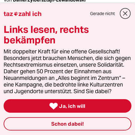
taz
zahl ich
Gerade nicht

Links lesen, rechts
bekämpfen
Mit doppelter Kraft für eine offene Gesellschaft!
Besonders jetzt brauchen Menschen, die sich gegen
Rechtsextremismus einsetzen, unsere Solidarität.
Daher gehen 50 Prozent der Einnahmen aus
Neuanmeldungen an „Alles beginnt im Zentrum“ –
eine Kampagne, die bedrohte linke Kulturzentren
und Jugendorte unterstützt. Sind Sie dabei?

Ja, ich will
Kontroverses Urteil in Großbritannien
Bootsflüchtling ist jetzt verurteilter
Schon dabei!
Sexualstraftäter