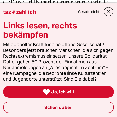
die Dinge richtig machen würde, würden wir sie
nicht hassen. Aber ist das etwa normal, dass sie
taz
zahl ich
Gerade nicht

sich erst letztens eine Villa für 1,5 Millionen Euro
gekauft hat?“, sagt Anna, und die Gesichtszüge
Links lesen, rechts
entgleiten der 58-Jährigen.
bekämpfen
Einmal im Monat nimmt die Familie
Mit doppelter Kraft für eine offene Gesellschaft!
Besonders jetzt brauchen Menschen, die sich gegen
Lebensmittelspenden der Kirche in Anspruch. Die
Rechtsextremismus einsetzen, unsere Solidarität.
Zahl der Menschen, die Essenspakete abholen, hat
Daher gehen 50 Prozent der Einnahmen aus
laut Giuliano Fucci im Vergleich zum Oktober 2023
Neuanmeldungen an „Alles beginnt im Zentrum“ –
zugenommen – 230 Menschen sind es im Mai 2024
eine Kampagne, die bedrohte linke Kulturzentren
in der Pfarrei San Matteo Francesco. „Die
und Jugendorte unterstützt. Sind Sie dabei?
Menschen haben mehr Hunger als früher“, sagt die

Tochter Anna. Mit dem Baby im Arm verschwindet
Ja, ich will
sie im Nebenzimmer, legt es dort schlafen.
Schon dabei!
Die Haustür wird abrupt geöffnet. Der 8-jährige