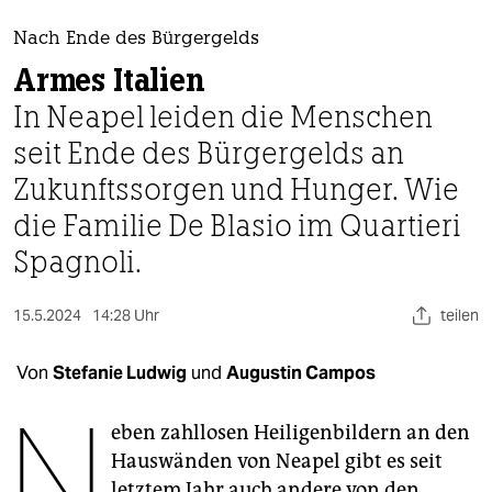
berlin
Nach Ende des Bürgergelds
nord
Armes Italien
wahrheit
In Neapel leiden die Menschen
seit Ende des Bürgergelds an
verlag
Zukunfts­sorgen und Hunger. Wie
verlag
die Familie De Blasio im Quartieri
veranstaltungen
Spagnoli.
shop
15.5.2024
14:28 Uhr
teilen
fragen & hilfe
unterstützen
Von
Stefanie Ludwig
und
Augustin Campos
N
abo
eben zahllosen Heiligenbildern an den
genossenschaft
Hauswänden von Neapel gibt es seit
letztem Jahr auch andere von den