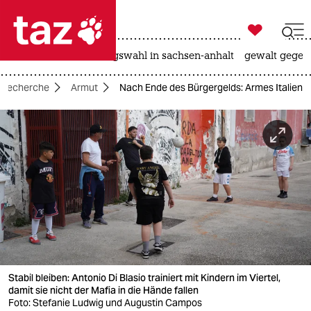

taz zahl ich
hitze
surfen
landtagswahl in sachsen-anhalt
gewalt gegen

taz zahl ich
 Recherche
Armut
Nach Ende des Bürgergelds: Armes Italien
taz zahl ich
themen
politik
öko
gesellschaft
kultur
Stabil bleiben: Antonio Di Blasio trainiert mit Kindern im Viertel,
sport
damit sie nicht der Mafia in die Hände fallen
Foto: Stefanie Ludwig und Augustin Campos