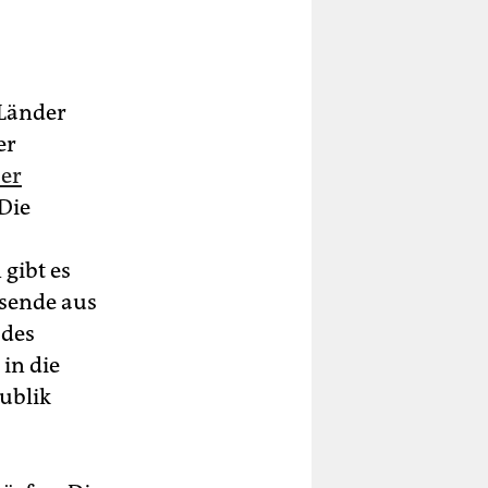
 Länder
er
er
 Die
gibt es
isende aus
 des
in die
ublik