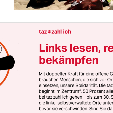
taz
zahl ich

anz Spanien gilt also jetzt offiziell als
Coronarisik
 nur vor Reisen in das Land zu warnen, reicht nic
Links lesen, r
schland muss auch Solidarität zeigen mit Spani
bekämpfen
t hilft, die steigenden Corona-Infektionszahlen i
men.
Mit doppelter Kraft für eine offene G
ion ist sehr besorgniserregend, weil die Zahl der F
brauchen Menschen, die sich vor O
einsetzen, unsere Solidarität. Die ta
eigt“, sagte der SPD-Gesundheitsexperte Karl Lau
beginnt im Zentrum“. 50 Prozent a
 taz. „In Anbetracht der Tatsache, dass die meist
bei taz zahl ich gehen – bis zum 30
m guten Wetter jetzt noch draußen aufhalten, läss
die linke, selbstverwaltete Orte unte
 eine schwere zweite Welle erwarten“, so der Epid
bevor sie verschwinden. Sind Sie da