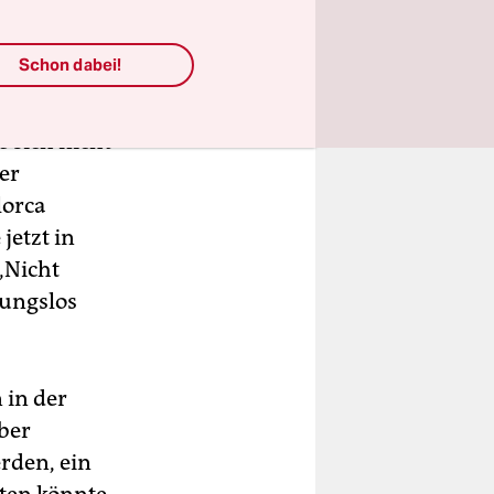
Schon dabei!
 30.000
berühmt-
 sich nicht
er
lorca
jetzt in
„Nicht
tungslos
 in der
ber
erden, ein