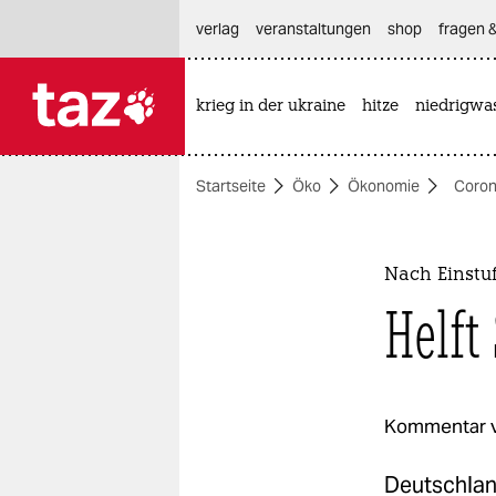
hautnavigation anspringen
hauptinhalt anspringen
footer anspringen
verlag
veranstaltungen
shop
fragen &
krieg in der ukraine
hitze
niedrigwa

taz zahl ich
taz zahl ich
Startseite
Öko
Ökonomie
Coron
themen
politik
Nach Einstu
öko
Helft
gesellschaft
kultur
Kommentar 
sport
Deutschlan