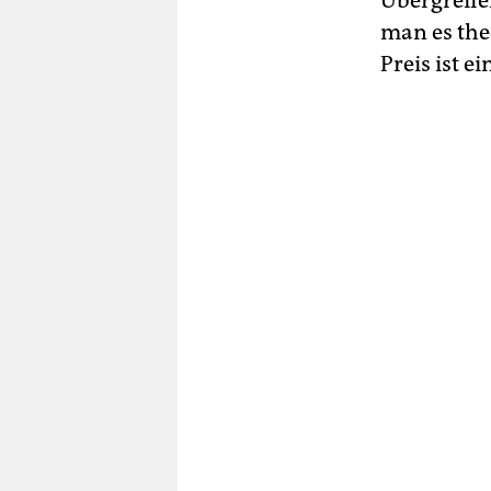
Übergreife
man es the
Preis ist e