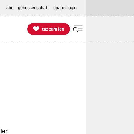
abo
genossenschaft
epaper login

taz zahl ich
taz zahl ich
 den