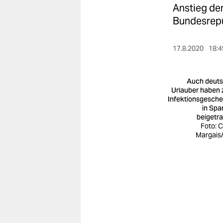
berlin
Anstieg der
Bundesrepu
nord
wahrheit
17.8.2020
18:4
verlag
Auch deut
verlag
Urlauber haben
Infektionsgesch
veranstaltungen
in Spa
beigetr
shop
Foto: C
Margais
fragen & hilfe
unterstützen
abo
genossenschaft