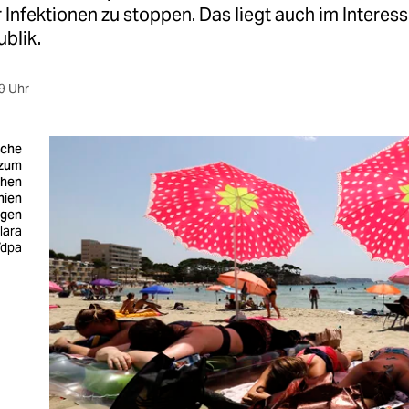
 Infektionen zu stoppen. Das liegt auch im Interess
blik.
9 Uhr
sche
 zum
ehen
nien
agen
lara
/dpa