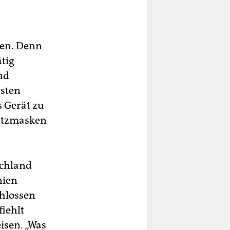
ten. Denn
tig
nd
rsten
s Gerät zu
hutzmasken
schland
nien
chlossen
iehlt
isen. „Was