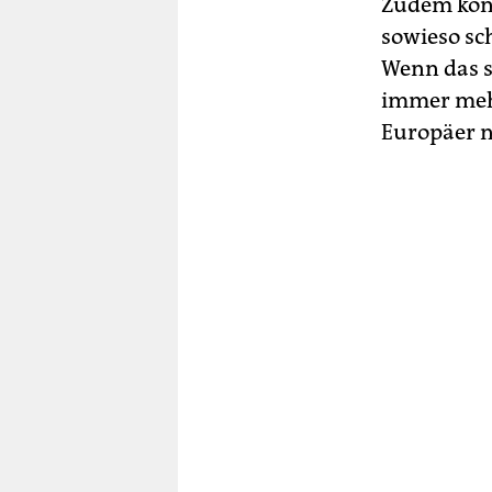
Zudem könnt
sowieso sc
Wenn das s
immer meh
Europäer n