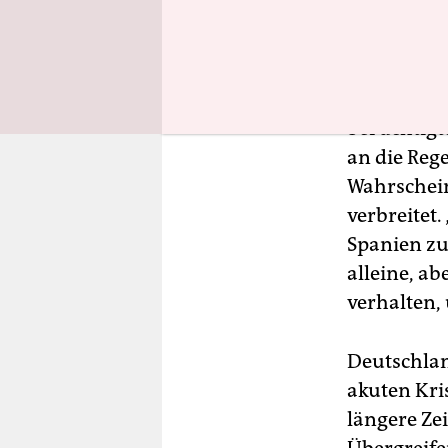
An der akt
mitschuldi
deutsche T
berüchtig
an die Reg
Wahrschein
verbreitet.
Spanien zu 
alleine, a
verhalten,
Deutschlan
akuten Kri
längere Zei