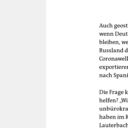
Auch geostr
wenn Deuts
bleiben, w
Russland d
Coronawell
exportiere
nach Spani
Die Frage 
helfen? „W
unbürokrat
haben im 
Lauterbach