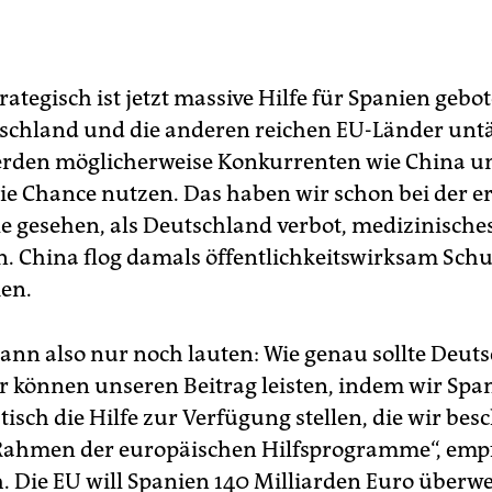
ategisch ist jetzt massive Hilfe für Spanien gebo
chland und die anderen reichen EU-Länder untä
erden möglicherweise Konkurrenten wie China u
ie Chance nutzen. Das haben wir schon bei der e
e gesehen, als Deutschland verbot, medizinische
n. China flog damals öffentlichkeitswirksam Sc
en.
kann also nur noch lauten: Wie genau sollte Deut
ir können unseren Beitrag leisten, indem wir Spa
isch die Hilfe zur Verfügung stellen, die wir bes
Rahmen der europäischen Hilfsprogramme“, empf
. Die EU will Spanien 140 Milliarden Euro überwe