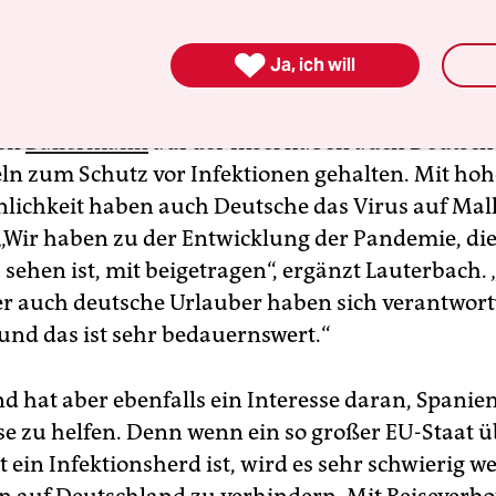
uellen Misere in Spanien ist die Bundesrepublik

Ja, ich will
g. Allein auf Mallorca sollen sich bis vor Kurzem
ouristen aufgehalten haben. Bei den Partys am 
ten
Ballermann
auf der Insel haben auch Deutsche
eln zum Schutz vor Infektionen gehalten. Mit hoh
lichkeit haben auch Deutsche das Virus auf Mal
 „Wir haben zu der Entwicklung der Pandemie, die 
sehen ist, mit beigetragen“, ergänzt Lauterbach. 
ber auch deutsche Urlauber haben sich verantwor
 und das ist sehr bedauernswert.“
d hat aber ebenfalls ein Interesse daran, Spanien
se zu helfen. Denn wenn ein so großer EU-Staat ü
t ein Infektionsherd ist, wird es sehr schwierig w