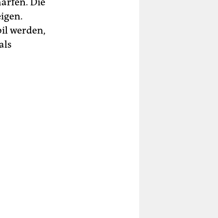
härfen. Die
eigen.
il werden,
als