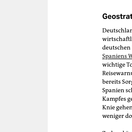
Geostrat
Deutschlan
wirtschaft
deutschen 
Spaniens W
wichtige T
Reisewarnu
bereits So
Spanien sc
Kampfes ge
Knie gehen
weniger do