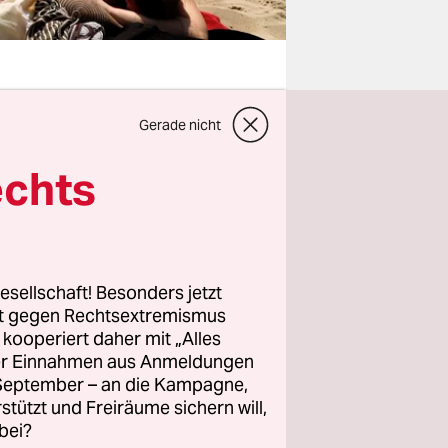
Gerade nicht
ogebiet
.
ht.
echts
en, indem
n den Griff
esellschaft! Besonders jetzt
älle dort so
rt gegen Rechtsextremismus
z kooperiert daher mit „Alles
terbach am
ller Einnahmen aus Anmeldungen
en Spanier
. September – an die Kampagne,
t sich für
rstützt und Freiräume sichern will,
emiologe.
bei?