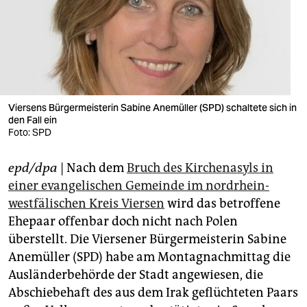
berlin
nord
wahrheit
verlag
Viersens Bürgermeisterin Sabine Anemüller (SPD) schaltete sich in
den Fall ein
verlag
Foto: SPD
veranstaltungen
epd/dpa
| Nach dem
Bruch des Kirchenasyls in
shop
einer evangelischen Gemeinde im nordrhein-
fragen & hilfe
westfälischen Kreis Viersen
wird das betroffene
Ehepaar offenbar doch nicht nach Polen
unterstützen
überstellt. Die Viersener Bürgermeisterin Sabine
Anemüller (SPD) habe am Montagnachmittag die
abo
Ausländerbehörde der Stadt angewiesen, die
genossenschaft
Abschiebehaft des aus dem Irak geflüchteten Paars