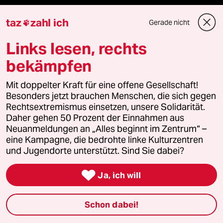
ePaper Login
taz
zahl ich
Gerade nicht

Links lesen, rechts
Downloads für Abonnierende
bekämpfen
Mit doppelter Kraft für eine offene Gesellschaft!
© 2026 taz Verlags und Vertriebs GmbH
Besonders jetzt brauchen Menschen, die sich gegen
Alle Rechte vorbehalten. Bei rechtlichen Fragen oder für Genehmigungen
Rechtsextremismus einsetzen, unsere Solidarität.
wenden Sie sich bitte an
lizenzen@taz.de
Daher gehen 50 Prozent der Einnahmen aus
Neuanmeldungen an „Alles beginnt im Zentrum“ –
Feedback
Redaktionsstatut
Kommune-Richtlinien
KI-
eine Kampagne, die bedrohte linke Kulturzentren
und Jugendorte unterstützt. Sind Sie dabei?
Leitlinie
Informant
Datenschutz
Impressum
AGB

Ja, ich will
Seitenwende
Einwilligungen widerrufen (Ads)
Schon dabei!