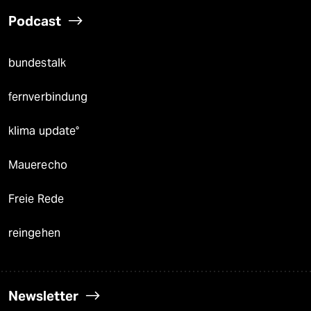
Podcast
bundestalk
fernverbindung
klima update°
Mauerecho
Freie Rede
reingehen
Newsletter