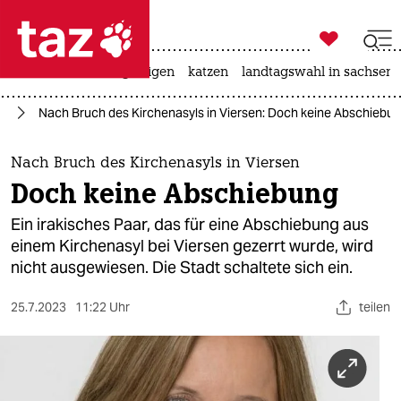

taz zahl ich
ceuta
hitze
bergsteigen
katzen
landtagswahl in sachsen-

taz zahl ich
ht
Nach Bruch des Kirchenasyls in Viersen: Doch keine Abschiebu
taz zahl ich
themen
Nach Bruch des Kirchenasyls in Viersen
Doch keine Abschiebung
politik
Ein irakisches Paar, das für eine Abschiebung aus
öko
einem Kirchenasyl bei Viersen gezerrt wurde, wird
nicht ausgewiesen. Die Stadt schaltete sich ein.
gesellschaft
25.7.2023
11:22 Uhr
teilen
kultur
sport