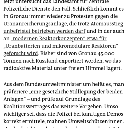
Jetzt untersucht das Landesamt für Zentrale
Polizeiliche Dienste den Fall. Schließlich kommt es
in Gronau immer wieder zu Protesten gegen die
Urananreicherungsanlage, die trotz Atomausstieg
unbefristet betrieben werden darf
und in der auch
an
„modernen Reaktorkonzepten“ etwa für
„Uranbatterien und mikromodulare Reaktoren“
geforscht wird
. Bisher sind von Gronau 45.000
Tonnen nach Russland exportiert worden, wo das
radioaktive Material unter freiem Himmel lagert.
Aus dem Bundesumweltministerium heißt es, man
präferiere „eine gesetzliche Stilllegung der beiden
Anlagen“ – und prüfe auf Grundlage des
Koalitionsvertrages das weitere Vorgehen. Umso
wichtiger sei, dass die Polizei bei künftigen Demos
korrekt ermittele, mahnen Umweltschützer:innen.