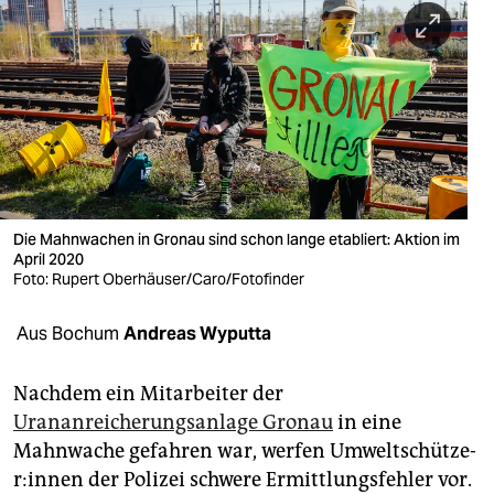
berlin
nord
wahrheit
verlag
verlag
veranstaltungen
Die Mahnwachen in Gronau sind schon lange etabliert: Aktion im
April 2020
shop
Foto: Rupert Oberhäuser/Caro/Fotofinder
fragen & hilfe
Aus Bochum
Andreas Wyputta
unterstützen
Nachdem ein Mitarbeiter der
abo
Urananreicherungsanlage Gronau
in eine
Mahnwache gefahren war, werfen Um­welt­schüt­ze­
genossenschaft
r:in­nen der Polizei schwere Ermittlungsfehler vor.