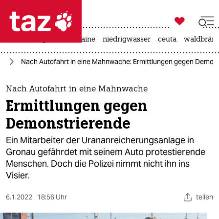

taz zahl ich
hitze
krieg in der ukraine
niedrigwasser
ceuta
waldbrän

taz zahl ich
ie
Nach Autofahrt in eine Mahnwache: Ermittlungen gegen Demon
taz zahl ich
themen
Nach Autofahrt in eine Mahnwache
Ermittlungen gegen
politik
Demonstrierende
öko
Ein Mitarbeiter der Urananreicherungsanlage in
Gronau gefährdet mit seinem Auto protestierende
gesellschaft
Menschen. Doch die Polizei nimmt nicht ihn ins
Visier.
kultur
sport
6.1.2022
18:56 Uhr
teilen