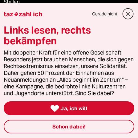
Stellen
taz
zahl ich
Gerade nicht

Presse
Links lesen, rechts
bekämpfen
Unterstützen
Mit doppelter Kraft für eine offene Gesellschaft!
Besonders jetzt brauchen Menschen, die sich gegen
abo
Rechtsextremismus einsetzen, unsere Solidarität.
Daher gehen 50 Prozent der Einnahmen aus
genossenschaft
Neuanmeldungen an „Alles beginnt im Zentrum“ –
eine Kampagne, die bedrohte linke Kulturzentren
und Jugendorte unterstützt. Sind Sie dabei?
taz zahl ich

Ja, ich will
recherchefonds ausland
panterstiftung
Schon dabei!