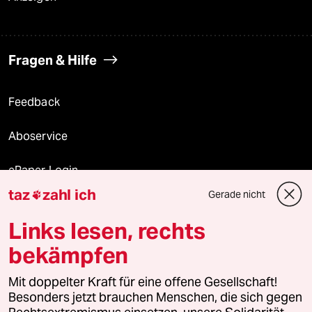
Fragen & Hilfe
Feedback
Aboservice
ePaper Login
taz
zahl ich
Gerade nicht

Downloads für Abonnierende
Links lesen, rechts
bekämpfen
© 2026 taz Verlags und Vertriebs GmbH
Mit doppelter Kraft für eine offene Gesellschaft!
Alle Rechte vorbehalten. Bei rechtlichen Fragen oder für Genehmigungen
wenden Sie sich bitte an
lizenzen@taz.de
Besonders jetzt brauchen Menschen, die sich gegen