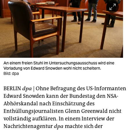
berlin
nord
wahrheit
verlag
verlag
veranstaltungen
An einem freien Stuhl im Untersuchungsausschuss wird eine
Vorladung von Edward Snowden wohl nicht scheitern.
shop
Bild: dpa
fragen & hilfe
BERLIN
dpa
| Ohne Befragung des US-Informanten
Edward Snowden kann der Bundestag den NSA-
unterstützen
Abhörskandal nach Einschätzung des
abo
Enthüllungsjournalisten Glenn Greenwald nicht
vollständig aufklären. In einem Interview der
genossenschaft
Nachrichtenagentur
dpa
machte sich der