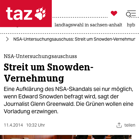

taz zahl ich
niedrigwasser
rente
landtagswahl in sachsen-anhalt
hybri

taz zahl ich
ng
NSA-Untersuchungsauschuss: Streit um Snowden-Vernehmung
taz zahl ich
themen
NSA-Untersuchungsauschuss
Streit um Snowden-
politik
Vernehmung
öko
Eine Aufklärung des NSA-Skandals sei nur möglich,
wenn Edward Snowden befragt wird, sagt der
gesellschaft
Journalist Glenn Greenwald. Die Grünen wollen eine
Vorladung erzwingen.
kultur
sport
11.4.2014
10:32 Uhr
teilen