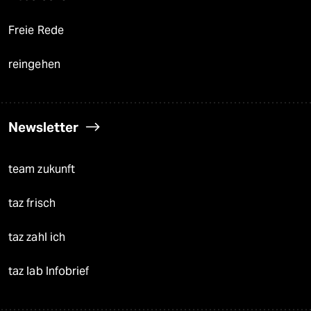
Freie Rede
reingehen
Newsletter
team zukunft
taz frisch
taz zahl ich
taz lab Infobrief