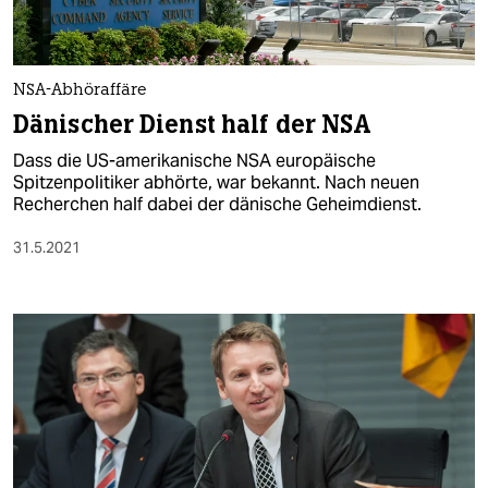
berlin
nord
NSA-Abhöraffäre
wahrheit
Dänischer Dienst half der NSA
verlag
Dass die US-amerikanische NSA europäische
Spitzenpolitiker abhörte, war bekannt. Nach neuen
verlag
Recherchen half dabei der dänische Geheimdienst.
veranstaltungen
31.5.2021
shop
fragen & hilfe
unterstützen
abo
genossenschaft