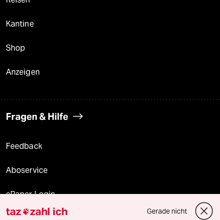
Kantine
Shop
Anzeigen
Fragen & Hilfe
Feedback
Aboservice
ePaper Login
taz
zahl ich
Gerade nicht

Downloads für Abonnierende