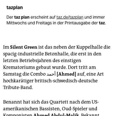
tazplan
Der
taz plan
erscheint auf
taz.de/tazplan
und immer
Mittwochs und Freitags in der Printausgabe der
taz
.
Im
Silent Green
ist das neben der Kuppelhalle die
spacig-industrielle Betonhalle, die erst in den
letzten Betriebsjahren des einstigen
Krematoriums gebaut wurde. Dort tritt am
Samstag die Combo أ
حمد [Ahmed]
auf, eine Art
hochkarätiger britisch-schwedisch-deutsche
Tribute-Band.
Benannt hat sich das Quartett nach dem US-
amerikanischen Bassisten, Oud-Spieler und
Komponisten
Ahmed Abdul-Malik
. Bekannt