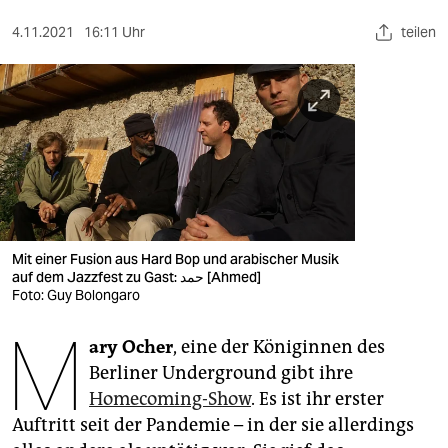
berlin
4.11.2021
16:11 Uhr
teilen
nord
wahrheit
verlag
verlag
veranstaltungen
shop
Mit einer Fusion aus Hard Bop und arabischer Musik
auf dem Jazzfest zu Gast: حمد [Ahmed]
fragen & hilfe
Foto: Guy Bolongaro
M
unterstützen
ary Ocher
, eine der Königinnen des
Berliner Underground gibt ihre
abo
Homecoming-Show
. Es ist ihr erster
genossenschaft
Auftritt seit der Pandemie – in der sie allerdings