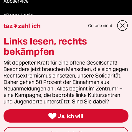
Aboservice
ePaper Login
taz
zahl ich
Gerade nicht

Downloads für Abonnierende
Links lesen, rechts
bekämpfen
© 2026 taz Verlags und Vertriebs GmbH
Alle Rechte vorbehalten. Bei rechtlichen Fragen oder für Genehmigungen
Mit doppelter Kraft für eine offene Gesellschaft!
wenden Sie sich bitte an
lizenzen@taz.de
Besonders jetzt brauchen Menschen, die sich gegen
Rechtsextremismus einsetzen, unsere Solidarität.
Daher gehen 50 Prozent der Einnahmen aus
Feedback
Redaktionsstatut
Kommune-Richtlinien
KI-
Neuanmeldungen an „Alles beginnt im Zentrum“ –
eine Kampagne, die bedrohte linke Kulturzentren
Leitlinie
Informant
Datenschutz
Impressum
AGB
und Jugendorte unterstützt. Sind Sie dabei?
Seitenwende
Einwilligungen widerrufen (Ads)

Ja, ich will