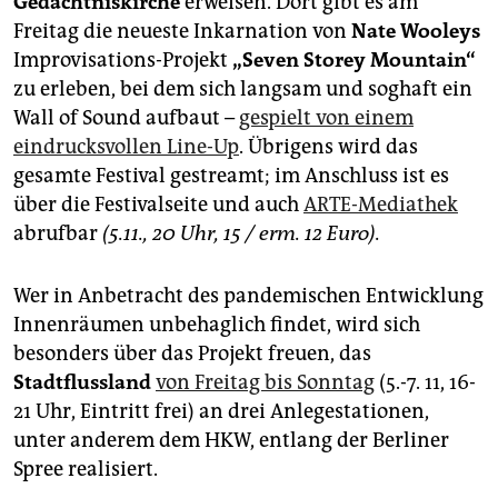
Gedächtniskirche
erweisen. Dort gibt es am
Freitag die neueste Inkarnation von
Nate Wooleys
Improvisations-Projekt
„Seven Storey Mountain“
zu erleben, bei dem sich langsam und soghaft ein
Wall of Sound aufbaut –
gespielt von einem
eindrucksvollen Line-Up
. Übrigens wird das
gesamte Festival gestreamt; im Anschluss ist es
über die Festivalseite und auch
ARTE-Mediathek
abrufbar
(5.11., 20 Uhr, 15 / erm. 12 Euro).
Wer in Anbetracht des pandemischen Entwicklung
Innenräumen unbehaglich findet, wird sich
besonders über das Projekt freuen, das
Stadtflussland
von Freitag bis Sonntag
(5.-7. 11, 16-
21 Uhr, Eintritt frei) an drei Anlegestationen,
unter anderem dem HKW, entlang der Berliner
Spree realisiert.