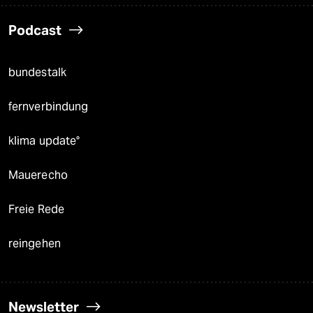
Podcast
bundestalk
fernverbindung
klima update°
Mauerecho
Freie Rede
reingehen
Newsletter