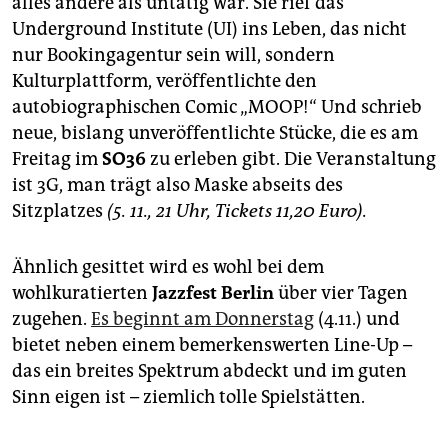
alles andere als untätig war. Sie rief das
epaper login
Underground Institute (UI) ins Leben, das nicht
nur Bookingagentur sein will, sondern
Kulturplattform, veröffentlichte den
autobiographischen Comic „MOOP!“ Und schrieb
neue, bislang unveröffentlichte Stücke, die es am
Freitag im
SO36
zu erleben gibt. Die Veranstaltung
ist 3G, man trägt also Maske abseits des
Sitzplatzes
(5. 11., 21 Uhr, Tickets 11,20 Euro).
Ähnlich gesittet wird es wohl bei dem
wohlkuratierten
Jazzfest Berlin
über vier Tagen
zugehen.
Es beginnt am Donnerstag
(4.11.) und
bietet neben einem bemerkenswerten Line-Up –
das ein breites Spektrum abdeckt und im guten
Sinn eigen ist – ziemlich tolle Spielstätten.