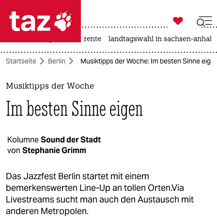

taz zahl ich
hitze
niedrigwasser
rente
landtagswahl in sachsen-anhalt

taz zahl ich
Startseite
Berlin
Musiktipps der Woche: Im besten Sinne eige
taz zahl ich
themen
Musiktipps der Woche
Im besten Sinne eigen
politik
öko
Kolumne
Sound der Stadt
von
Stephanie Grimm
gesellschaft
kultur
Das Jazzfest Berlin startet mit einem
bemerkenswerten Line-Up an tollen Orten.Via
sport
Livestreams sucht man auch den Austausch mit
anderen Metropolen.