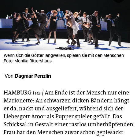
berlin
nord
wahrheit
verlag
verlag
Wenn sich die Götter langweilen, spielen sie mit den Menschen
Foto: Monika Rittershaus
veranstaltungen
Von
Dagmar Penzlin
shop
fragen & hilfe
HAMBURG
taz |
Am Ende ist der Mensch nur eine
Marionette: An schwarzen dicken Bändern hängt
unterstützen
er da, nackt und ausgeliefert, während sich der
abo
Liebesgott Amor als Puppenspieler gefällt. Das
Schicksal in Gestalt einer rastlos umherhüpfenden
genossenschaft
Frau hat den Menschen zuvor schon gepiesackt.