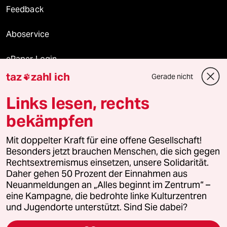
Feedback
Aboservice
ePaper Login
taz
zahl ich
Gerade nicht

Downloads für Abonnierende
Links lesen, rechts
bekämpfen
© 2026 taz Verlags und Vertriebs GmbH
Mit doppelter Kraft für eine offene Gesellschaft!
Alle Rechte vorbehalten. Bei rechtlichen Fragen oder für Genehmigungen
wenden Sie sich bitte an
lizenzen@taz.de
Besonders jetzt brauchen Menschen, die sich gegen
Rechtsextremismus einsetzen, unsere Solidarität.
Daher gehen 50 Prozent der Einnahmen aus
Feedback
Redaktionsstatut
Kommune-Richtlinien
KI-
Neuanmeldungen an „Alles beginnt im Zentrum“ –
eine Kampagne, die bedrohte linke Kulturzentren
Leitlinie
Informant
Datenschutz
Impressum
AGB
und Jugendorte unterstützt. Sind Sie dabei?