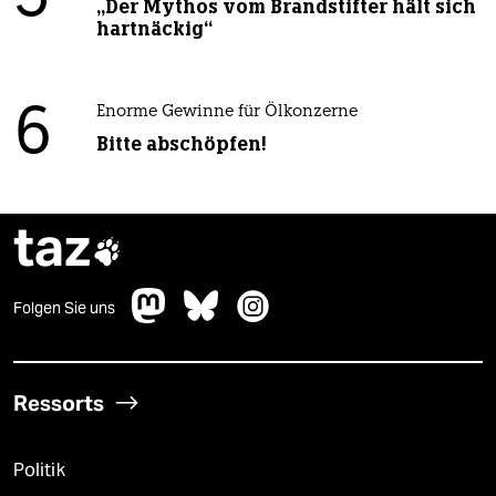
„Der Mythos vom Brandstifter hält sich
hartnäckig“
6
Enorme Gewinne für Ölkonzerne
Bitte abschöpfen!
taz

Folgen Sie uns
Ressorts
Politik