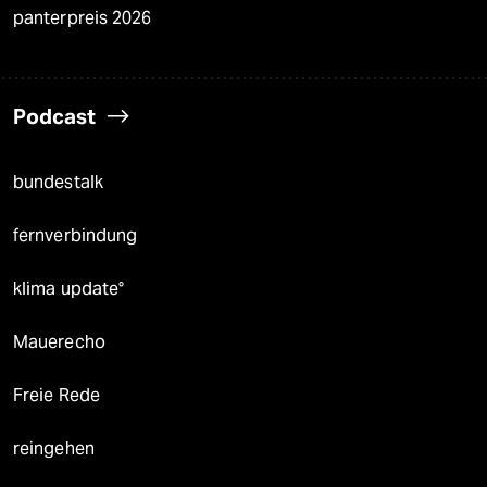
panterpreis 2026
Podcast
bundestalk
fernverbindung
klima update°
Mauerecho
Freie Rede
reingehen