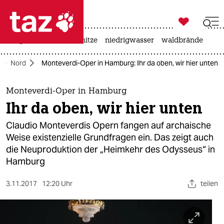

taz zahl ich
krieg in der ukraine
hitze
niedrigwasser
waldbrände

taz zahl ich
Nord
Monteverdi-Oper in Hamburg: Ihr da oben, wir hier unten
taz zahl ich
themen
Monteverdi-Oper in Hamburg
Ihr da oben, wir hier unten
politik
Claudio Monteverdis Opern fangen auf archaische
öko
Weise existenzielle Grundfragen ein. Das zeigt auch
die Neuproduktion der „Heimkehr des Odysseus“ in
gesellschaft
Hamburg
kultur
3.11.2017
12:20 Uhr
teilen
sport