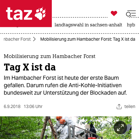

taz zahl ich
niedrigwasser
rente
landtagswahl in sachsen-anhalt
hybri

taz zahl ich
ambacher Forst
Mobilisierung zum Hambacher Forst: Tag X ist da
taz zahl ich
themen
Mobilisierung zum Hambacher Forst
Tag X ist da
politik
Im Hambacher Forst ist heute der erste Baum
öko
gefallen. Darum rufen die Anti-Kohle-Initiativen
bundesweit zur Unterstützung der Blockaden auf.
gesellschaft
6.9.2018
13:06 Uhr
teilen
kultur
sport