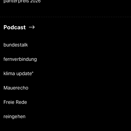
panterpreis 2026
Podcast
bundestalk
fernverbindung
klima update°
Mauerecho
Freie Rede
reingehen