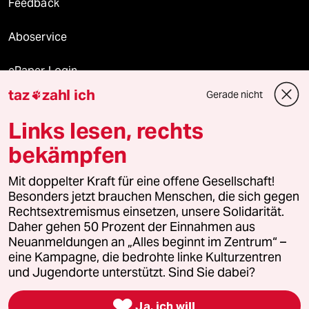
Feedback
Aboservice
ePaper Login
taz
zahl ich
Gerade nicht

Downloads für Abonnierende
Links lesen, rechts
bekämpfen
© 2026 taz Verlags und Vertriebs GmbH
Mit doppelter Kraft für eine offene Gesellschaft!
Alle Rechte vorbehalten. Bei rechtlichen Fragen oder für Genehmigungen
wenden Sie sich bitte an
lizenzen@taz.de
Besonders jetzt brauchen Menschen, die sich gegen
Rechtsextremismus einsetzen, unsere Solidarität.
Daher gehen 50 Prozent der Einnahmen aus
Feedback
Redaktionsstatut
Kommune-Richtlinien
KI-
Neuanmeldungen an „Alles beginnt im Zentrum“ –
eine Kampagne, die bedrohte linke Kulturzentren
Leitlinie
Informant
Datenschutz
Impressum
AGB
und Jugendorte unterstützt. Sind Sie dabei?
Seitenwende
Einwilligungen widerrufen (Ads)

Ja, ich will