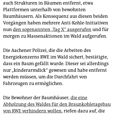
epaper login
auch Strukturen in Bäumen entfernt, etwa
Plattformen unterhalb von bewohnten
Baumhäusern. Als Konsequenz aus diesen beiden
Vorgängen haben mehrere Anti-Kohle-Initiativen
nun
den sogenannten „Tag X“ ausgerufen
und für
morgen zu Massenaktionen im Wald aufgerufen.
Die Aachener Polizei, die die Arbeiten des
Energiekonzerns RWE im Wald sichert, bestätigte,
dass ein Baum gefällt wurde. Dieser sei allerdings
nur „kinderarmdick“ gewesen und habe entfernt
werden müssen, um die Durchfahrt von
Fahrzeugen zu ermöglichen.
Die Bewohner der Baumhäuser,
die eine
Abholzung des Waldes für den Braunkohletagebau
von RWE verhindern wollen
, riefen dazu auf, die