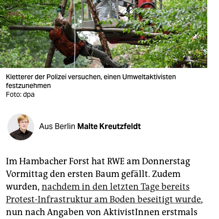
berlin
nord
wahrheit
verlag
Kletterer der Polizei versuchen, einen Umweltaktivisten
festzunehmen
verlag
Foto: dpa
veranstaltungen
shop
Aus Berlin
Malte Kreutzfeldt
fragen & hilfe
Im Hambacher Forst hat RWE am Donnerstag
unterstützen
Vormittag den ersten Baum gefällt. Zudem
abo
wurden,
nachdem in den letzten Tage bereits
Protest-Infrastruktur am Boden beseitigt wurde
,
genossenschaft
nun nach Angaben von AktivistInnen erstmals