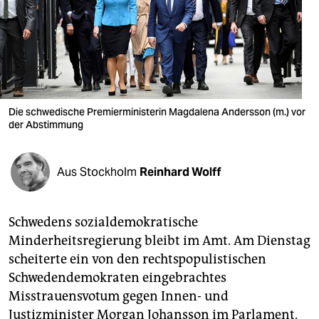
berlin
nord
wahrheit
verlag
Die schwedische Premierministerin Magdalena Andersson (m.) vor
verlag
der Abstimmung
veranstaltungen
Aus Stockholm
Reinhard Wolff
shop
fragen & hilfe
Schwedens sozialdemokratische
unterstützen
Minderheitsregierung bleibt im Amt. Am Dienstag
scheiterte ein von den rechtspopulistischen
abo
Schwedendemokraten eingebrachtes
genossenschaft
Misstrauensvotum gegen Innen- und
Justizminister Morgan Johansson im Parlament.