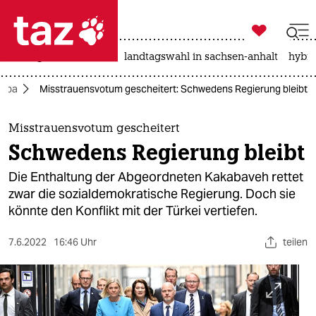

taz zahl ich
niedrigwasser
rente
landtagswahl in sachsen-anhalt
hybri

taz zahl ich
ropa
Misstrauensvotum gescheitert: Schwedens Regierung bleibt
taz zahl ich
themen
Misstrauensvotum gescheitert
Schwedens Regierung bleibt
politik
Die Enthaltung der Abgeordneten Kakabaveh rettet
öko
zwar die sozialdemokratische Regierung. Doch sie
könnte den Konflikt mit der Türkei vertiefen.
gesellschaft
7.6.2022
16:46 Uhr
teilen
kultur
sport