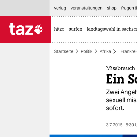
hautnavigation anspringen
hauptinhalt anspringen
footer anspringen
verlag
veranstaltungen
shop
fragen &
hitze
surfen
landtagswahl in sachse

taz zahl ich
taz zahl ich
Startseite
Politik
Afrika
Frankre
themen
politik
Missbrauch 
Ein S
öko
Zwei Angeh
gesellschaft
sexuell mis
sofort.
kultur
sport
3.7.2015
8:30 