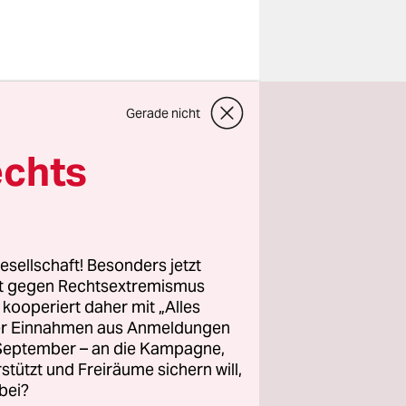
Gerade nicht
ösischen
ane“ in
echts
m Dienst
ahr, wo
esellschaft! Besonders jetzt
die
rt gegen Rechtsextremismus
z kooperiert daher mit „Alles
es und
ller Einnahmen aus Anmeldungen
. September – an die Kampagne,
rstützt und Freiräume sichern will,
bei?