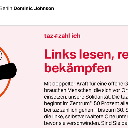
Berlin
Dominic Johnson
er sind französische Soldaten in Afrika in einen
taz
zahl ich

sskandal verwickelt. Zwei Angehörige der franz
fte, die im Rahmen der Antiterrormission „Berkh
Links lesen, r
so stationiert sind, wurden jetzt ausgeflogen, vo
bekämpfen
t und wegen sexuellen Missbrauchs angeklagt.
 in der Zentralafrikanischen Republik vor einem J
Mit doppelter Kraft für eine offene G
orwürfe unter den Teppich gekehrt wurden, sind 
brauchen Menschen, die sich vor O
einsetzen, unsere Solidarität. Die ta
hen Behörden diesmal offensichtlich auf schnell
beginnt im Zentrum“. 50 Prozent a
 Handeln bedacht.
bei taz zahl ich gehen – bis zum 30
die linke, selbstverwaltete Orte unte
bevor sie verschwinden. Sind Sie da