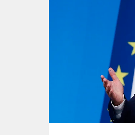
berlin
nord
wahrheit
verlag
verlag
veranstaltungen
shop
fragen & hilfe
unterstützen
abo
genossenschaft