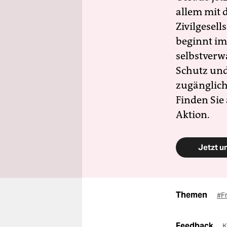
allem mit d
Zivilgesell
beginnt im
selbstverw
Schutz und 
zugänglich
Finden Sie
Aktion.
Jetzt u
Themen
#F
Feedback
K