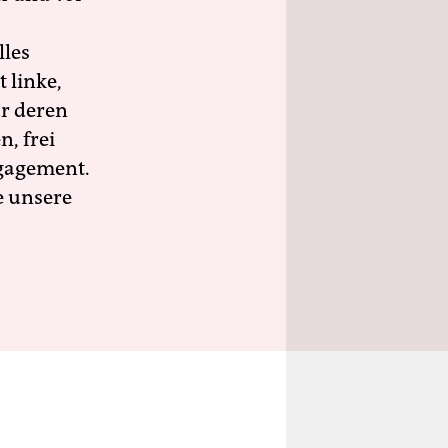
lles
 linke,
ür deren
n, frei
ngagement.
e unsere