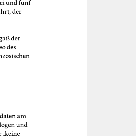
ei und fünf
hrt, der
rgaß der
eo des
nzösischen
ldaten am
flogen und
 „keine