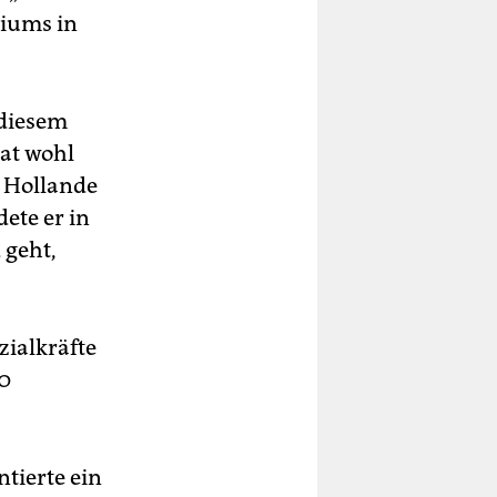
riums in
 diesem
hat wohl
s Hollande
ete er in
 geht,
zialkräfte
20
tierte ein