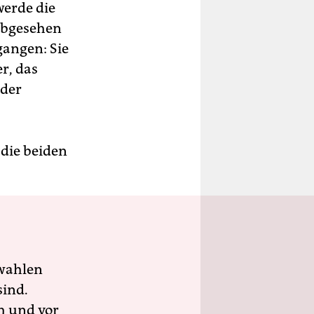
werde die
„Abgesehen
gangen: Sie
r, das
 der
die beiden
wahlen
sind.
h und vor