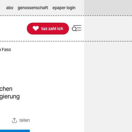
abo
genossenschaft
epaper login

taz zahl ich
taz zahl ich
a Faso
dchen
egierung
teilen