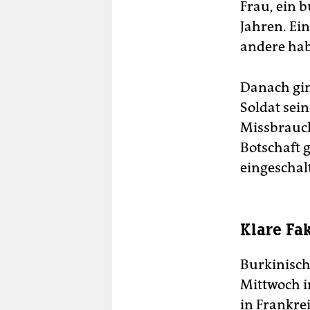
Frau, ein 
Jahren. Ein
andere hab
Danach gin
Soldat sei
Missbrauch
Botschaft 
eingeschalt
Klare Fa
Burkinisch
Mittwoch i
in Frankr