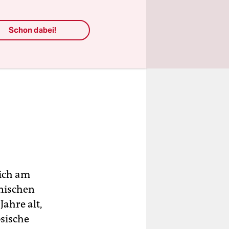
Schon dabei!
sich am
inischen
ahre alt,
ösische