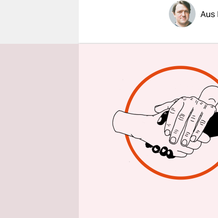
epaper login
Aus 
Schon wied
Missbrauch
Spezialkrä
Burkina Fa
suspendier
Anders als
ähnliche V
französisc
sichtbares