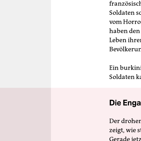
französisc
Soldaten s
vom Horror
haben den 
Leben ihre
Bevölkerun
Ein burkin
Soldaten ka
Die Enga
Der drohe
zeigt, wie
Gerade jet