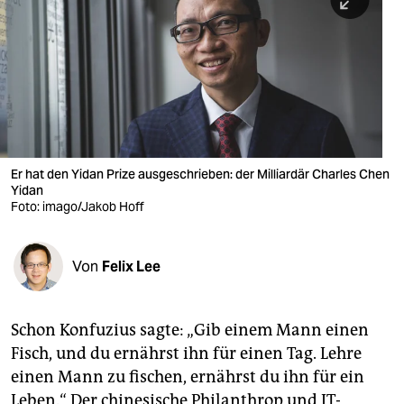
berlin
nord
wahrheit
verlag
verlag
Er hat den Yidan Prize ausgeschrieben: der Milliardär Charles Chen
Yidan
veranstaltungen
Foto: imago/Jakob Hoff
shop
fragen & hilfe
Von
Felix Lee
unterstützen
Schon Konfuzius sagte: „Gib einem Mann einen
abo
Fisch, und du ernährst ihn für einen Tag. Lehre
genossenschaft
einen Mann zu fischen, ernährst du ihn für ein
Leben.“ Der chinesische Philanthrop und IT-