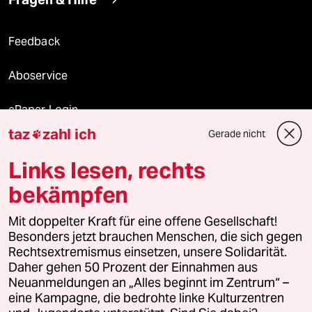
Feedback
Aboservice
ePaper Login
taz
zahl ich
Gerade nicht

Downloads für Abonnierende
Links lesen, rechts
bekämpfen
© 2026 taz Verlags und Vertriebs GmbH
Mit doppelter Kraft für eine offene Gesellschaft!
Alle Rechte vorbehalten. Bei rechtlichen Fragen oder für Genehmigungen
wenden Sie sich bitte an
lizenzen@taz.de
Besonders jetzt brauchen Menschen, die sich gegen
Rechtsextremismus einsetzen, unsere Solidarität.
Daher gehen 50 Prozent der Einnahmen aus
Feedback
Redaktionsstatut
Kommune-Richtlinien
KI-
Neuanmeldungen an „Alles beginnt im Zentrum“ –
eine Kampagne, die bedrohte linke Kulturzentren
Leitlinie
Informant
Datenschutz
Impressum
AGB