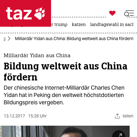

taz zahl ich
bergsteigen
usa unter trump
katzen
landtagswahl in sachs

taz zahl ich
ung
Milliardär Yidan aus China: Bildung weltweit aus China fördern
taz zahl ich
themen
Milliardär Yidan aus China
Bildung weltweit aus China
politik
fördern
öko
Der chinesische Internet-Milliardär Charles Chen
Yidan hat in Peking den weltweit höchstdotierten
gesellschaft
Bildungspreis vergeben.
kultur
13.12.2017
15:26 Uhr
teilen
sport